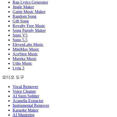
Rap Lyrics Generator
Jingle Maker
Game Music Maker
Random Song
Gift Song
Royalty Free Music
Song Parody Maker
Suno V5
Suno 5.5
ElevenLabs Music
MiniMax Music
AceStep Music
Mureka Music
Udio Music
Lyria 3
오디오 도구
Vocal Remover
Voice Cleaner
AI Stem Splitter
Acapella Extractor
Instrumental Remover
Karaoke Maker
AI Mastering