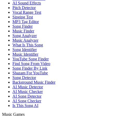
AI Sound Effects
Pitch Detector
Vocal Range Test
Singing Test
MP3 Tag Editor
Song Finder
Music Finder
Song Analyzer
Music Analyzer
What Is This Song
Song Identifier
Music Identifier
YouTube Song Finder
Find Song From Video
Song Finder By Link
Shazam For YouTube
Song Detector
Background Music Finder
AI Music Detector
AI Music Checker
AI Song Detector
AI Song Checker
Is This Song AI
Music Games