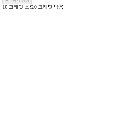
음악 생성
10 크레딧 소요
0 크레딧 남음
텍스트-투-오디오 생성
AI 오디오 생성기가 텍스트 프롬프트를 고품질 오디오로 변환