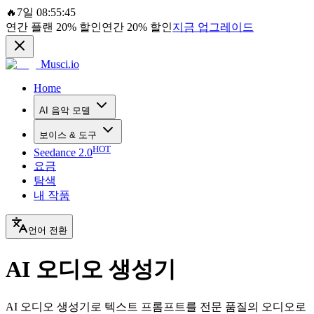
🔥
7일 08:55:45
연간 플랜
20%
할인
연간
20%
할인
지금 업그레이드
Musci.io
Home
AI 음악 모델
보이스 & 도구
HOT
Seedance 2.0
요금
탐색
내 작품
언어 전환
AI 오디오 생성기
AI 오디오 생성기로 텍스트 프롬프트를 전문 품질의 오디오로