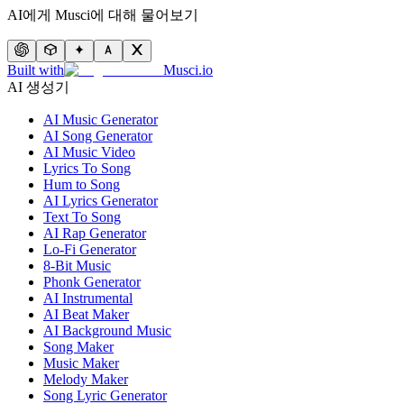
AI에게 Musci에 대해 물어보기
Built with
Musci.io
AI 생성기
AI Music Generator
AI Song Generator
AI Music Video
Lyrics To Song
Hum to Song
AI Lyrics Generator
Text To Song
AI Rap Generator
Lo-Fi Generator
8-Bit Music
Phonk Generator
AI Instrumental
AI Beat Maker
AI Background Music
Song Maker
Music Maker
Melody Maker
Song Lyric Generator