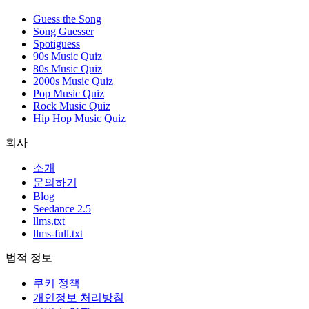
Guess the Song
Song Guesser
Spotiguess
90s Music Quiz
80s Music Quiz
2000s Music Quiz
Pop Music Quiz
Rock Music Quiz
Hip Hop Music Quiz
회사
소개
문의하기
Blog
Seedance 2.5
llms.txt
llms-full.txt
법적 정보
쿠키 정책
개인정보 처리방침