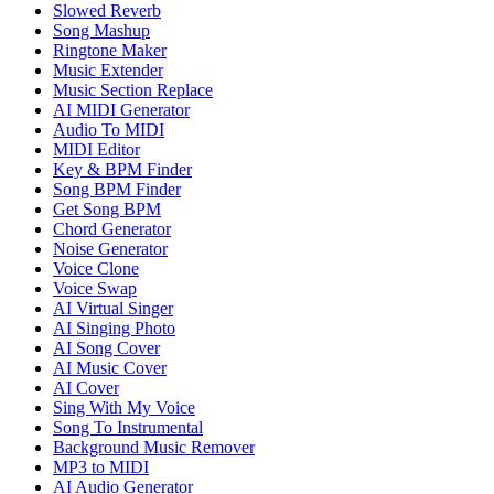
Slowed Reverb
Song Mashup
Ringtone Maker
Music Extender
Music Section Replace
AI MIDI Generator
Audio To MIDI
MIDI Editor
Key & BPM Finder
Song BPM Finder
Get Song BPM
Chord Generator
Noise Generator
Voice Clone
Voice Swap
AI Virtual Singer
AI Singing Photo
AI Song Cover
AI Music Cover
AI Cover
Sing With My Voice
Song To Instrumental
Background Music Remover
MP3 to MIDI
AI Audio Generator