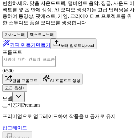
변환하세요. 맞춤 사운드트랙, 앰비언트 음악, 징글, 사운드 이
펙트를 몇 초 만에 생성. AI 오디오 생성기는 고급 딥러닝을 사
용하여 동영상, 팟캐스트, 게임, 크리에이티브 프로젝트를 위
한 스튜디오 품질 오디오를 생성합니다.
가사→노래
텍스트→노래
간편 만들기
만들기
노래 업로드
Upload
프롬프트
0
/
500
랜덤 프롬프트
AI 프롬프트 생성
고급 옵션
+
모델
비공개
Premium
프리미엄으로 업그레이드하여 작품을 비공개로 유지
업그레이드