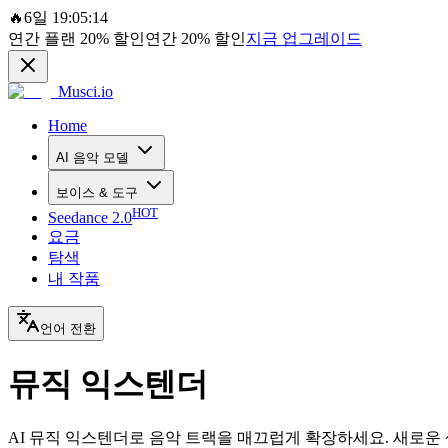
🔥
6일 19:05:14
연간 플랜
20%
할인
연간
20%
할인
지금 업그레이드
Musci.io
Home
AI 음악 모델
보이스 & 도구
HOT
Seedance 2.0
요금
탐색
내 작품
언어 전환
뮤직 익스텐더
AI 뮤직 익스텐더로 음악 트랙을 매끄럽게 확장하세요. 새로운 