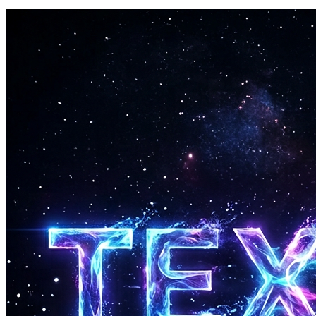
일렉트로닉과 팝부터 클래식과 앰비언트 사운드스케이프까지 모