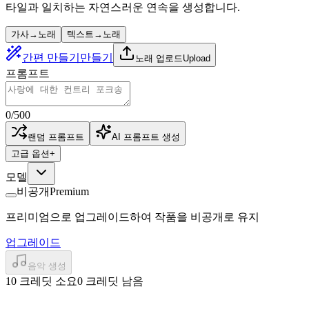
타일과 일치하는 자연스러운 연속을 생성합니다.
가사→노래
텍스트→노래
간편 만들기
만들기
노래 업로드
Upload
프롬프트
0
/
500
랜덤 프롬프트
AI 프롬프트 생성
고급 옵션
+
모델
비공개
Premium
프리미엄으로 업그레이드하여 작품을 비공개로 유지
업그레이드
음악 생성
10 크레딧 소요
0 크레딧 남음