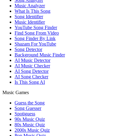
Song Analyzer
Music Analyzer
What Is This Song
Song Identifier
Music Identifier
YouTube Song Finder
Find Song From Video
Song Finder By Link
Shazam For YouTube
Song Detector
Background Music Finder
AI Music Detector
AI Music Checker
AI Song Detector
AI Song Checker
Is This Song AI
Music Games
Guess the Song
Song Guesser
Spotiguess
90s Music Quiz
80s Music Quiz
2000s Music Quiz
Pop Music Quiz