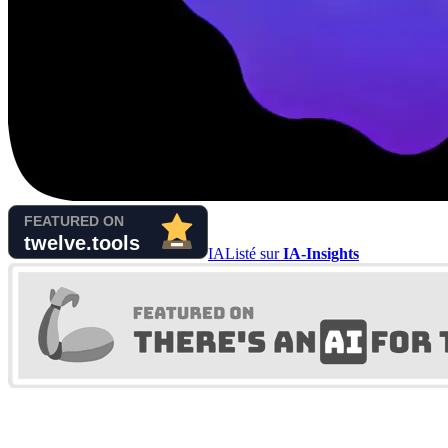
IA
Listé sur
IA-Insights