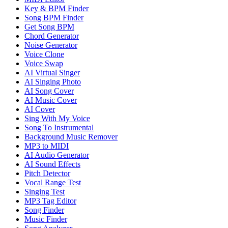
Key & BPM Finder
Song BPM Finder
Get Song BPM
Chord Generator
Noise Generator
Voice Clone
Voice Swap
AI Virtual Singer
AI Singing Photo
AI Song Cover
AI Music Cover
AI Cover
Sing With My Voice
Song To Instrumental
Background Music Remover
MP3 to MIDI
AI Audio Generator
AI Sound Effects
Pitch Detector
Vocal Range Test
Singing Test
MP3 Tag Editor
Song Finder
Music Finder