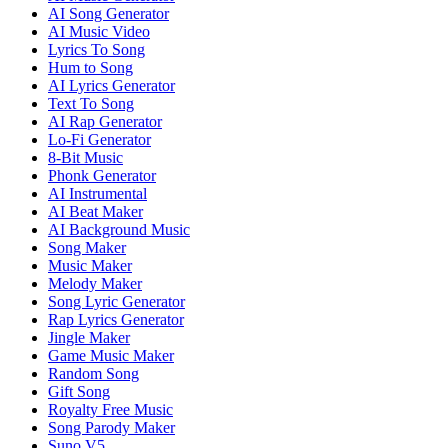
AI Song Generator
AI Music Video
Lyrics To Song
Hum to Song
AI Lyrics Generator
Text To Song
AI Rap Generator
Lo-Fi Generator
8-Bit Music
Phonk Generator
AI Instrumental
AI Beat Maker
AI Background Music
Song Maker
Music Maker
Melody Maker
Song Lyric Generator
Rap Lyrics Generator
Jingle Maker
Game Music Maker
Random Song
Gift Song
Royalty Free Music
Song Parody Maker
Suno V5