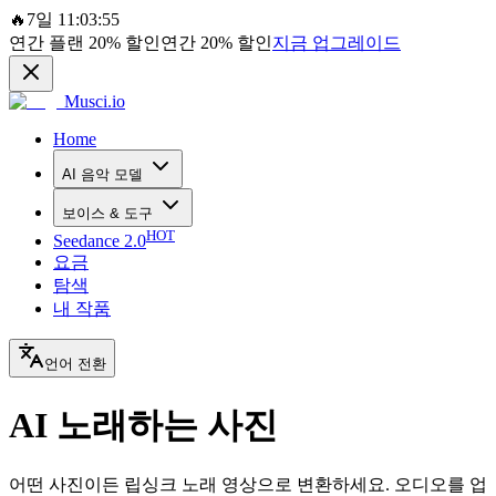
🔥
7일 11:03:55
연간 플랜
20%
할인
연간
20%
할인
지금 업그레이드
Musci.io
Home
AI 음악 모델
보이스 & 도구
HOT
Seedance 2.0
요금
탐색
내 작품
언어 전환
AI 노래하는 사진
어떤 사진이든 립싱크 노래 영상으로 변환하세요. 오디오를 업