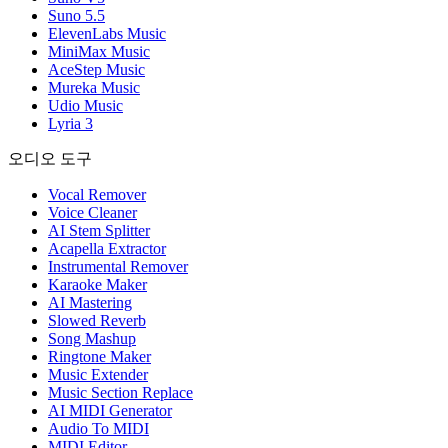
Suno 5.5
ElevenLabs Music
MiniMax Music
AceStep Music
Mureka Music
Udio Music
Lyria 3
오디오 도구
Vocal Remover
Voice Cleaner
AI Stem Splitter
Acapella Extractor
Instrumental Remover
Karaoke Maker
AI Mastering
Slowed Reverb
Song Mashup
Ringtone Maker
Music Extender
Music Section Replace
AI MIDI Generator
Audio To MIDI
MIDI Editor