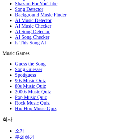
Shazam For YouTube
Song Detector
Background Music Finder
AI Music Detector
AI Music Checker
AI Song Detector
AI Song Checker
Is This Song AI
Music Games
Guess the Song
Song Guesser
Spotiguess
90s Music Quiz
80s Music Quiz
2000s Music Quiz
Pop Music Quiz
Rock Music Quiz
Hip Hop Music Quiz
회사
소개
문의하기