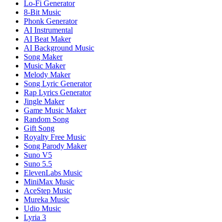
Lo-Fi Generator
8-Bit Music
Phonk Generator
AI Instrumental
AI Beat Maker
AI Background Music
Song Maker
Music Maker
Melody Maker
Song Lyric Generator
Rap Lyrics Generator
Jingle Maker
Game Music Maker
Random Song
Gift Song
Royalty Free Music
Song Parody Maker
Suno V5
Suno 5.5
ElevenLabs Music
MiniMax Music
AceStep Music
Mureka Music
Udio Music
Lyria 3