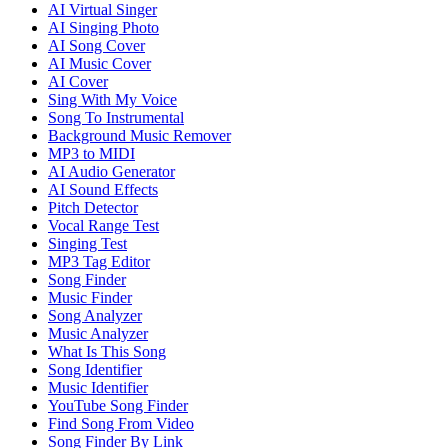
AI Virtual Singer
AI Singing Photo
AI Song Cover
AI Music Cover
AI Cover
Sing With My Voice
Song To Instrumental
Background Music Remover
MP3 to MIDI
AI Audio Generator
AI Sound Effects
Pitch Detector
Vocal Range Test
Singing Test
MP3 Tag Editor
Song Finder
Music Finder
Song Analyzer
Music Analyzer
What Is This Song
Song Identifier
Music Identifier
YouTube Song Finder
Find Song From Video
Song Finder By Link