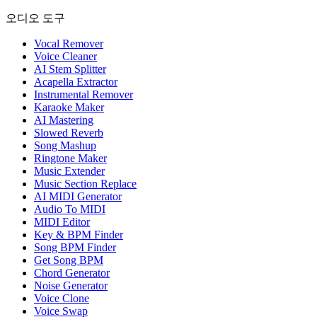
오디오 도구
Vocal Remover
Voice Cleaner
AI Stem Splitter
Acapella Extractor
Instrumental Remover
Karaoke Maker
AI Mastering
Slowed Reverb
Song Mashup
Ringtone Maker
Music Extender
Music Section Replace
AI MIDI Generator
Audio To MIDI
MIDI Editor
Key & BPM Finder
Song BPM Finder
Get Song BPM
Chord Generator
Noise Generator
Voice Clone
Voice Swap