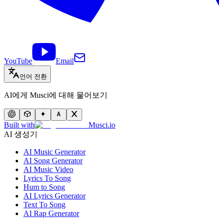
YouTube
Email
언어 전환
AI에게 Musci에 대해 물어보기
Built with
Musci.io
AI 생성기
AI Music Generator
AI Song Generator
AI Music Video
Lyrics To Song
Hum to Song
AI Lyrics Generator
Text To Song
AI Rap Generator