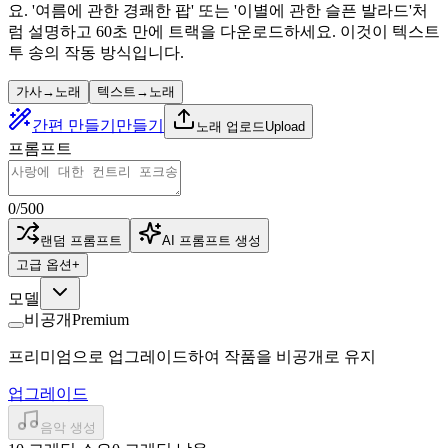
요. '여름에 관한 경쾌한 팝' 또는 '이별에 관한 슬픈 발라드'처
럼 설명하고 60초 만에 트랙을 다운로드하세요. 이것이 텍스트
투 송의 작동 방식입니다.
가사→노래
텍스트→노래
간편 만들기
만들기
노래 업로드
Upload
프롬프트
0
/
500
랜덤 프롬프트
AI 프롬프트 생성
고급 옵션
+
모델
비공개
Premium
프리미엄으로 업그레이드하여 작품을 비공개로 유지
업그레이드
음악 생성