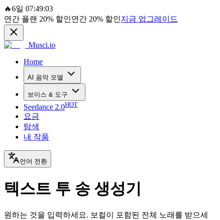
🔥
6일 07:49:03
연간 플랜
20%
할인
연간
20%
할인
지금 업그레이드
Musci.io
Home
AI 음악 모델
보이스 & 도구
HOT
Seedance 2.0
요금
탐색
내 작품
언어 전환
텍스트 투 송 생성기
원하는 것을 입력하세요. 보컬이 포함된 전체 노래를 받으세