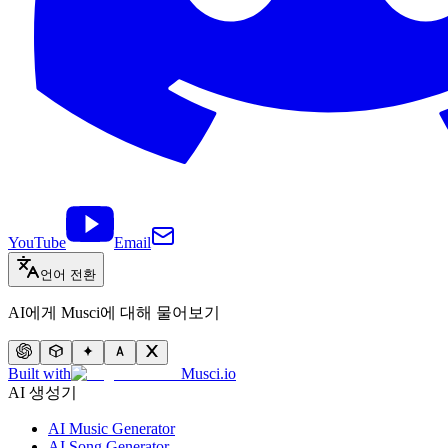
YouTube
Email
언어 전환
AI에게 Musci에 대해 물어보기
Built with
Musci.io
AI 생성기
AI Music Generator
AI Song Generator