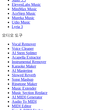
Suno 5.5
ElevenLabs Music
MiniMax Music
AceStep Music
Mureka Music
Udio Music
Lyria 3
오디오 도구
Vocal Remover
Voice Cleaner
AI Stem Splitter
Acapella Extractor
Instrumental Remover
Karaoke Maker
AI Mastering
Slowed Reverb
Song Mashup
Ringtone Maker
Music Extender
Music Section Replace
AI MIDI Generator
Audio To MIDI
MIDI Editor