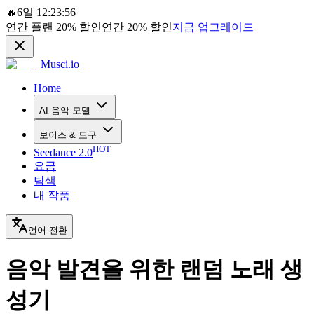
🔥
6일 12:23:56
연간 플랜
20%
할인
연간
20%
할인
지금 업그레이드
Musci.io
Home
AI 음악 모델
보이스 & 도구
HOT
Seedance 2.0
요금
탐색
내 작품
언어 전환
음악 발견을 위한 랜덤 노래 생
성기