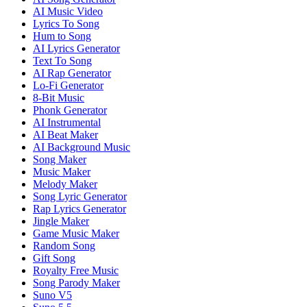
AI Music Video
Lyrics To Song
Hum to Song
AI Lyrics Generator
Text To Song
AI Rap Generator
Lo-Fi Generator
8-Bit Music
Phonk Generator
AI Instrumental
AI Beat Maker
AI Background Music
Song Maker
Music Maker
Melody Maker
Song Lyric Generator
Rap Lyrics Generator
Jingle Maker
Game Music Maker
Random Song
Gift Song
Royalty Free Music
Song Parody Maker
Suno V5