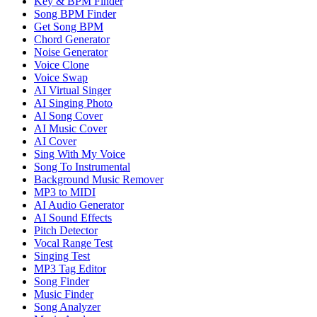
Key & BPM Finder
Song BPM Finder
Get Song BPM
Chord Generator
Noise Generator
Voice Clone
Voice Swap
AI Virtual Singer
AI Singing Photo
AI Song Cover
AI Music Cover
AI Cover
Sing With My Voice
Song To Instrumental
Background Music Remover
MP3 to MIDI
AI Audio Generator
AI Sound Effects
Pitch Detector
Vocal Range Test
Singing Test
MP3 Tag Editor
Song Finder
Music Finder
Song Analyzer