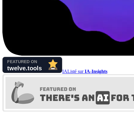
IA
Listé sur
IA-Insights