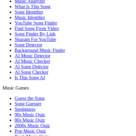
Music Analyzer
What Is This Song
Song Identifier
Music Identifier
YouTube Song Finder
Find Song From Video
Song Finder By Link
Shazam For YouTube
Song Detector
Background Music Finder
AI Music Detector
AI Music Checker
AI Song Detector
AI Song Checker
Is This Song AI
Music Games
Guess the Song
Song Guesser
Spotiguess
90s Music Quiz
80s Music Quiz
2000s Music Quiz
Pop Music Quiz