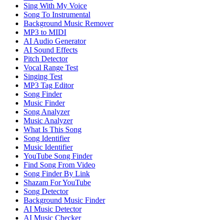
Sing With My Voice
Song To Instrumental
Background Music Remover
MP3 to MIDI
AI Audio Generator
AI Sound Effects
Pitch Detector
Vocal Range Test
Singing Test
MP3 Tag Editor
Song Finder
Music Finder
Song Analyzer
Music Analyzer
What Is This Song
Song Identifier
Music Identifier
YouTube Song Finder
Find Song From Video
Song Finder By Link
Shazam For YouTube
Song Detector
Background Music Finder
AI Music Detector
AI Music Checker