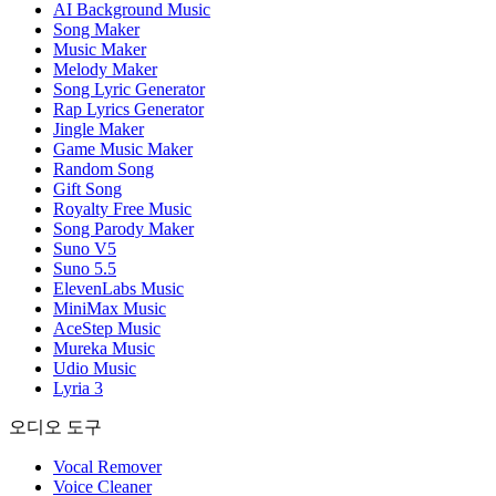
AI Background Music
Song Maker
Music Maker
Melody Maker
Song Lyric Generator
Rap Lyrics Generator
Jingle Maker
Game Music Maker
Random Song
Gift Song
Royalty Free Music
Song Parody Maker
Suno V5
Suno 5.5
ElevenLabs Music
MiniMax Music
AceStep Music
Mureka Music
Udio Music
Lyria 3
오디오 도구
Vocal Remover
Voice Cleaner