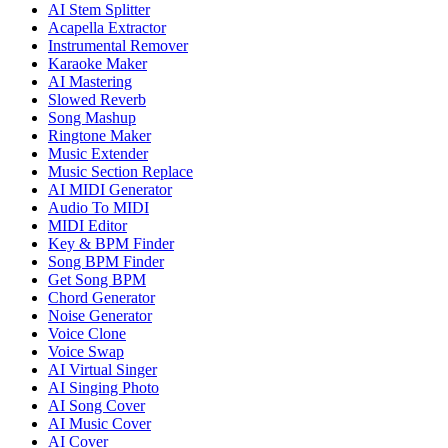
AI Stem Splitter
Acapella Extractor
Instrumental Remover
Karaoke Maker
AI Mastering
Slowed Reverb
Song Mashup
Ringtone Maker
Music Extender
Music Section Replace
AI MIDI Generator
Audio To MIDI
MIDI Editor
Key & BPM Finder
Song BPM Finder
Get Song BPM
Chord Generator
Noise Generator
Voice Clone
Voice Swap
AI Virtual Singer
AI Singing Photo
AI Song Cover
AI Music Cover
AI Cover