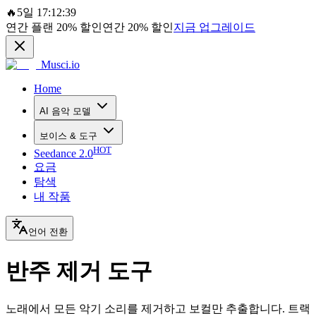
🔥
5일 17:12:39
연간 플랜
20%
할인
연간
20%
할인
지금 업그레이드
Musci.io
Home
AI 음악 모델
보이스 & 도구
HOT
Seedance 2.0
요금
탐색
내 작품
언어 전환
반주 제거 도구
노래에서 모든 악기 소리를 제거하고 보컬만 추출합니다. 트랙