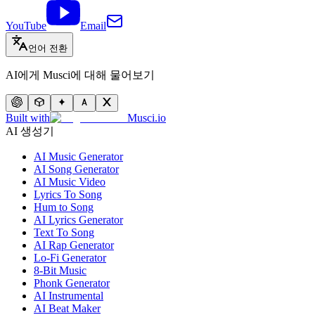
YouTube
Email
언어 전환
AI에게 Musci에 대해 물어보기
Built with
Musci.io
AI 생성기
AI Music Generator
AI Song Generator
AI Music Video
Lyrics To Song
Hum to Song
AI Lyrics Generator
Text To Song
AI Rap Generator
Lo-Fi Generator
8-Bit Music
Phonk Generator
AI Instrumental
AI Beat Maker