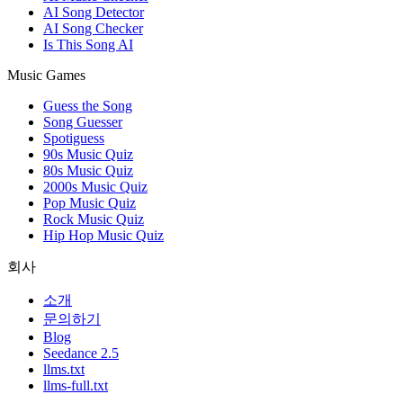
AI Song Detector
AI Song Checker
Is This Song AI
Music Games
Guess the Song
Song Guesser
Spotiguess
90s Music Quiz
80s Music Quiz
2000s Music Quiz
Pop Music Quiz
Rock Music Quiz
Hip Hop Music Quiz
회사
소개
문의하기
Blog
Seedance 2.5
llms.txt
llms-full.txt