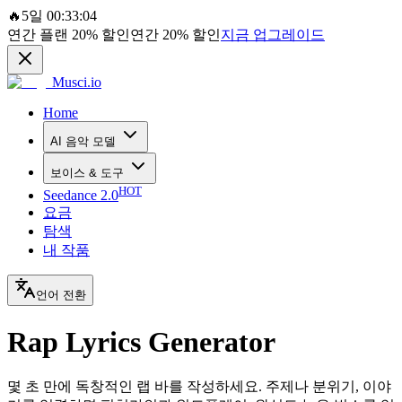
🔥
5일 00:33:04
연간 플랜
20%
할인
연간
20%
할인
지금 업그레이드
Musci.io
Home
AI 음악 모델
보이스 & 도구
HOT
Seedance 2.0
요금
탐색
내 작품
언어 전환
Rap Lyrics Generator
몇 초 만에 독창적인 랩 바를 작성하세요. 주제나 분위기, 이야