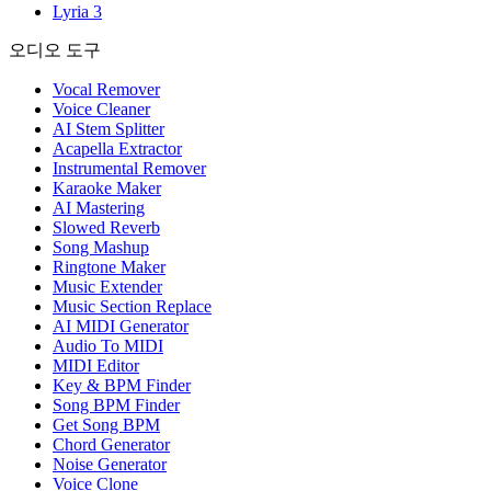
Lyria 3
오디오 도구
Vocal Remover
Voice Cleaner
AI Stem Splitter
Acapella Extractor
Instrumental Remover
Karaoke Maker
AI Mastering
Slowed Reverb
Song Mashup
Ringtone Maker
Music Extender
Music Section Replace
AI MIDI Generator
Audio To MIDI
MIDI Editor
Key & BPM Finder
Song BPM Finder
Get Song BPM
Chord Generator
Noise Generator
Voice Clone