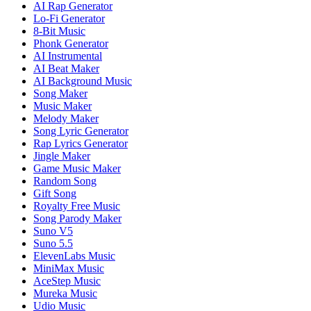
AI Rap Generator
Lo-Fi Generator
8-Bit Music
Phonk Generator
AI Instrumental
AI Beat Maker
AI Background Music
Song Maker
Music Maker
Melody Maker
Song Lyric Generator
Rap Lyrics Generator
Jingle Maker
Game Music Maker
Random Song
Gift Song
Royalty Free Music
Song Parody Maker
Suno V5
Suno 5.5
ElevenLabs Music
MiniMax Music
AceStep Music
Mureka Music
Udio Music