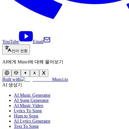
YouTube
Email
언어 전환
AI에게 Musci에 대해 물어보기
Built with
Musci.io
AI 생성기
AI Music Generator
AI Song Generator
AI Music Video
Lyrics To Song
Hum to Song
AI Lyrics Generator
Text To Song