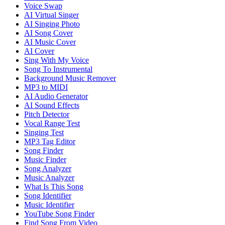
Voice Swap
AI Virtual Singer
AI Singing Photo
AI Song Cover
AI Music Cover
AI Cover
Sing With My Voice
Song To Instrumental
Background Music Remover
MP3 to MIDI
AI Audio Generator
AI Sound Effects
Pitch Detector
Vocal Range Test
Singing Test
MP3 Tag Editor
Song Finder
Music Finder
Song Analyzer
Music Analyzer
What Is This Song
Song Identifier
Music Identifier
YouTube Song Finder
Find Song From Video