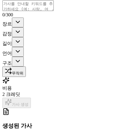
0
/300
장르
감정
길이
언어
구조
무작위
비용
2
크레딧
가사 생성
생성된 가사