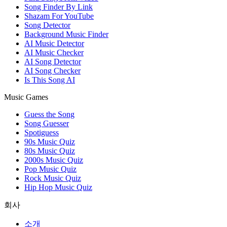
Song Finder By Link
Shazam For YouTube
Song Detector
Background Music Finder
AI Music Detector
AI Music Checker
AI Song Detector
AI Song Checker
Is This Song AI
Music Games
Guess the Song
Song Guesser
Spotiguess
90s Music Quiz
80s Music Quiz
2000s Music Quiz
Pop Music Quiz
Rock Music Quiz
Hip Hop Music Quiz
회사
소개