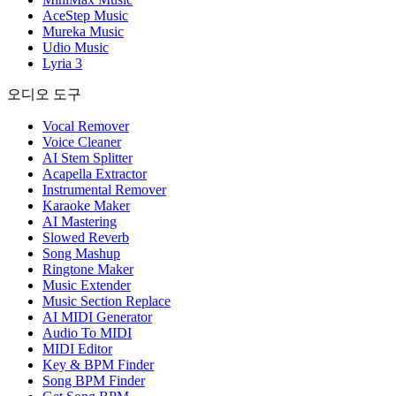
AceStep Music
Mureka Music
Udio Music
Lyria 3
오디오 도구
Vocal Remover
Voice Cleaner
AI Stem Splitter
Acapella Extractor
Instrumental Remover
Karaoke Maker
AI Mastering
Slowed Reverb
Song Mashup
Ringtone Maker
Music Extender
Music Section Replace
AI MIDI Generator
Audio To MIDI
MIDI Editor
Key & BPM Finder
Song BPM Finder