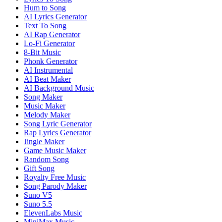
Hum to Song
AI Lyrics Generator
Text To Song
AI Rap Generator
Lo-Fi Generator
8-Bit Music
Phonk Generator
AI Instrumental
AI Beat Maker
AI Background Music
Song Maker
Music Maker
Melody Maker
Song Lyric Generator
Rap Lyrics Generator
Jingle Maker
Game Music Maker
Random Song
Gift Song
Royalty Free Music
Song Parody Maker
Suno V5
Suno 5.5
ElevenLabs Music
MiniMax Music