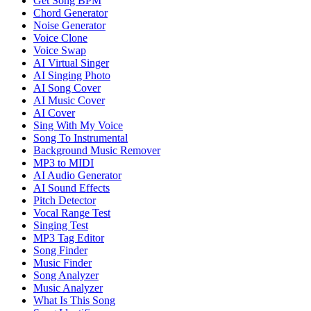
Get Song BPM
Chord Generator
Noise Generator
Voice Clone
Voice Swap
AI Virtual Singer
AI Singing Photo
AI Song Cover
AI Music Cover
AI Cover
Sing With My Voice
Song To Instrumental
Background Music Remover
MP3 to MIDI
AI Audio Generator
AI Sound Effects
Pitch Detector
Vocal Range Test
Singing Test
MP3 Tag Editor
Song Finder
Music Finder
Song Analyzer
Music Analyzer
What Is This Song