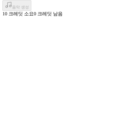
음악 생성
10 크레딧 소요
0 크레딧 남음
스튜디오급 오디오 품질
Suno V5는 모든 이전 버전에 비해 깨끗한 믹스와 우수한 악기