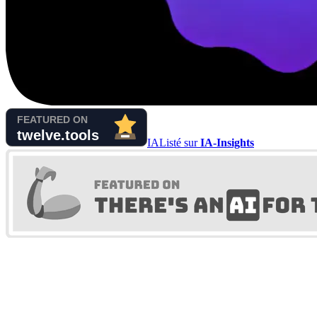
IA
Listé sur
IA-Insights