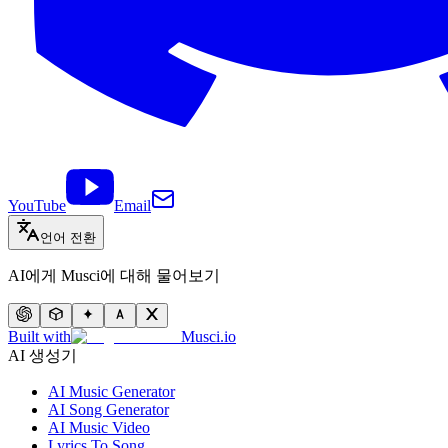
YouTube
Email
언어 전환
AI에게 Musci에 대해 물어보기
Built with
Musci.io
AI 생성기
AI Music Generator
AI Song Generator
AI Music Video
Lyrics To Song