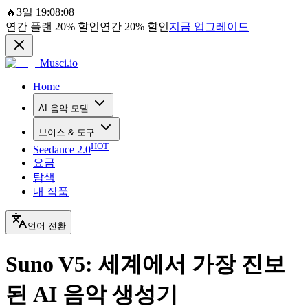
🔥
3일 19:08:08
연간 플랜
20%
할인
연간
20%
할인
지금 업그레이드
Musci.io
Home
AI 음악 모델
보이스 & 도구
HOT
Seedance 2.0
요금
탐색
내 작품
언어 전환
Suno V5: 세계에서 가장 진보
된 AI 음악 생성기