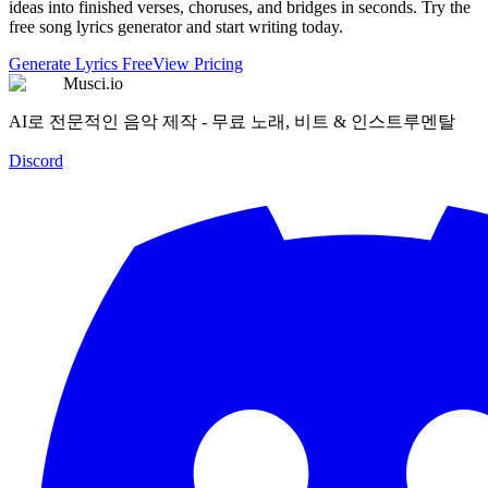
ideas into finished verses, choruses, and bridges in seconds. Try the
free song lyrics generator and start writing today.
Generate Lyrics Free
View Pricing
Musci.io
AI로 전문적인 음악 제작 - 무료 노래, 비트 & 인스트루멘탈
Discord