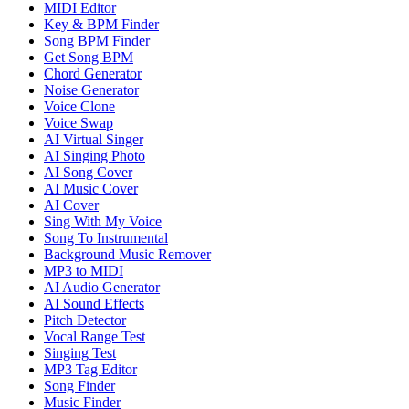
MIDI Editor
Key & BPM Finder
Song BPM Finder
Get Song BPM
Chord Generator
Noise Generator
Voice Clone
Voice Swap
AI Virtual Singer
AI Singing Photo
AI Song Cover
AI Music Cover
AI Cover
Sing With My Voice
Song To Instrumental
Background Music Remover
MP3 to MIDI
AI Audio Generator
AI Sound Effects
Pitch Detector
Vocal Range Test
Singing Test
MP3 Tag Editor
Song Finder
Music Finder