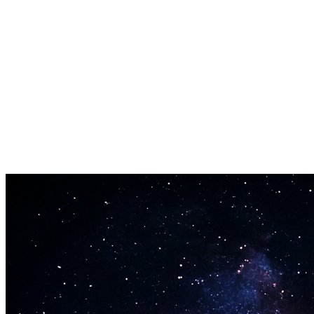
Instant Results
No waiting around. Type your concept and the song lyric generator
returns complete lyrics in seconds.
Edit and Own
Every lyric is yours to keep. Edit freely, combine sections, and make
the output uniquely yours.