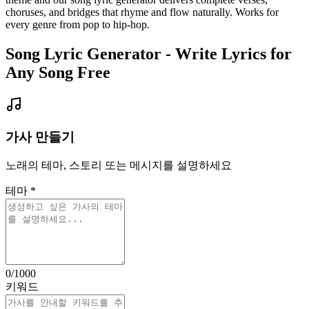
choruses, and bridges that rhyme and flow naturally. Works for
every genre from pop to hip-hop.
Song Lyric Generator - Write Lyrics for
Any Song Free
가사 만들기
노래의 테마, 스토리 또는 메시지를 설명하세요
테마
*
0
/1000
키워드