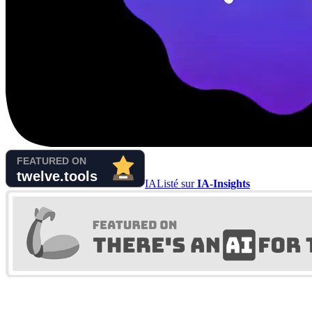
IA
Listé sur
IA-Insights