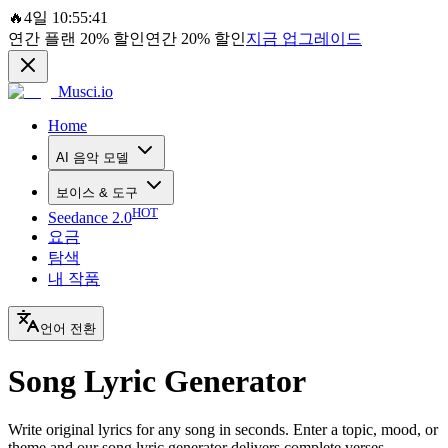
🔥
4일 10:55:41
연간 플랜
20%
할인
연간
20%
할인
지금 업그레이드
Musci.io
Home
AI 음악 모델
보이스 & 도구
HOT
Seedance 2.0
요금
탐색
내 작품
언어 전환
Song Lyric Generator
Write original lyrics for any song in seconds. Enter a topic, mood, or
theme and our song lyric generator delivers complete verses,