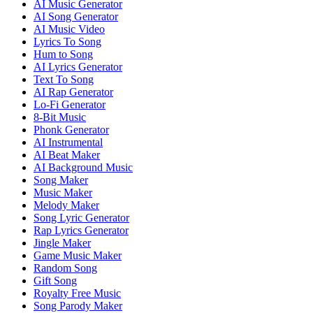
AI Music Generator
AI Song Generator
AI Music Video
Lyrics To Song
Hum to Song
AI Lyrics Generator
Text To Song
AI Rap Generator
Lo-Fi Generator
8-Bit Music
Phonk Generator
AI Instrumental
AI Beat Maker
AI Background Music
Song Maker
Music Maker
Melody Maker
Song Lyric Generator
Rap Lyrics Generator
Jingle Maker
Game Music Maker
Random Song
Gift Song
Royalty Free Music
Song Parody Maker