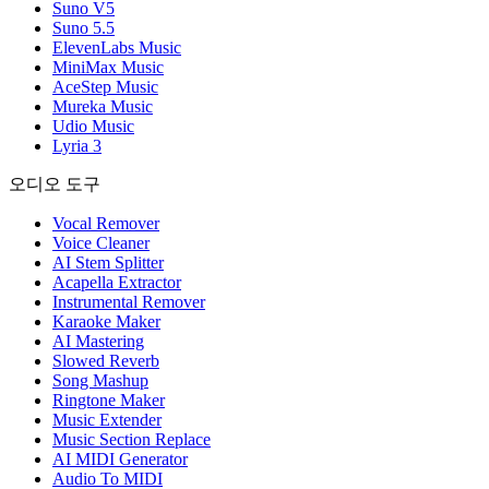
Suno V5
Suno 5.5
ElevenLabs Music
MiniMax Music
AceStep Music
Mureka Music
Udio Music
Lyria 3
오디오 도구
Vocal Remover
Voice Cleaner
AI Stem Splitter
Acapella Extractor
Instrumental Remover
Karaoke Maker
AI Mastering
Slowed Reverb
Song Mashup
Ringtone Maker
Music Extender
Music Section Replace
AI MIDI Generator
Audio To MIDI