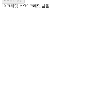
음악 생성
10 크레딧 소요
0 크레딧 남음
분위기 선택기
Lo-fi 생성기는 빗소리, 아늑한, 심야, 일출 같은 분위기를 제공
합니다.