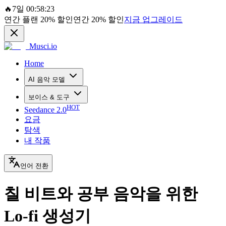
🔥
7일 00:58:23
연간 플랜
20%
할인
연간
20%
할인
지금 업그레이드
Musci.io
Home
AI 음악 모델
보이스 & 도구
HOT
Seedance 2.0
요금
탐색
내 작품
언어 전환
칠 비트와 공부 음악을 위한
Lo-fi 생성기