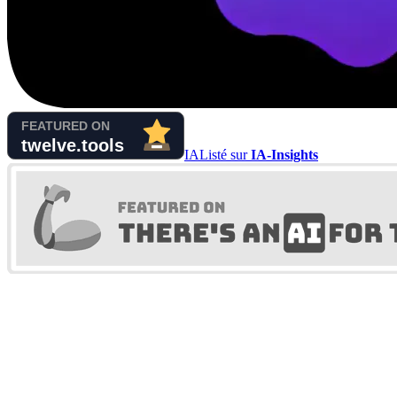
IA
Listé sur
IA-Insights