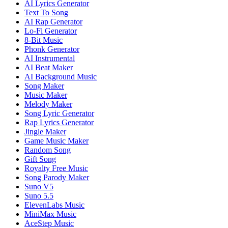
AI Lyrics Generator
Text To Song
AI Rap Generator
Lo-Fi Generator
8-Bit Music
Phonk Generator
AI Instrumental
AI Beat Maker
AI Background Music
Song Maker
Music Maker
Melody Maker
Song Lyric Generator
Rap Lyrics Generator
Jingle Maker
Game Music Maker
Random Song
Gift Song
Royalty Free Music
Song Parody Maker
Suno V5
Suno 5.5
ElevenLabs Music
MiniMax Music
AceStep Music