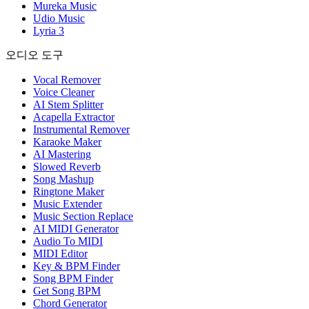
Mureka Music
Udio Music
Lyria 3
오디오 도구
Vocal Remover
Voice Cleaner
AI Stem Splitter
Acapella Extractor
Instrumental Remover
Karaoke Maker
AI Mastering
Slowed Reverb
Song Mashup
Ringtone Maker
Music Extender
Music Section Replace
AI MIDI Generator
Audio To MIDI
MIDI Editor
Key & BPM Finder
Song BPM Finder
Get Song BPM
Chord Generator