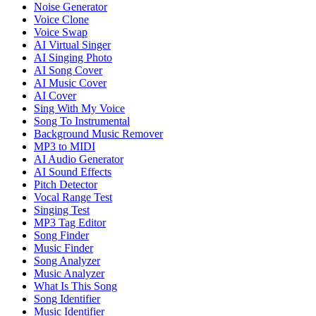
Noise Generator
Voice Clone
Voice Swap
AI Virtual Singer
AI Singing Photo
AI Song Cover
AI Music Cover
AI Cover
Sing With My Voice
Song To Instrumental
Background Music Remover
MP3 to MIDI
AI Audio Generator
AI Sound Effects
Pitch Detector
Vocal Range Test
Singing Test
MP3 Tag Editor
Song Finder
Music Finder
Song Analyzer
Music Analyzer
What Is This Song
Song Identifier
Music Identifier