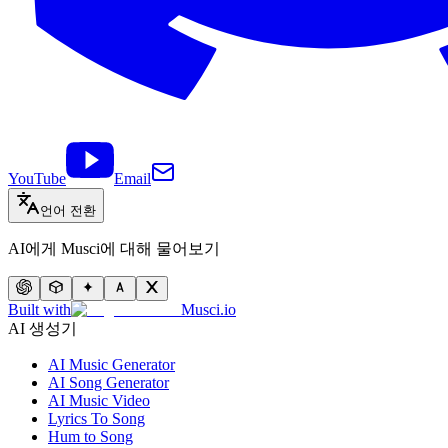
YouTube
Email
언어 전환
AI에게 Musci에 대해 물어보기
Built with
Musci.io
AI 생성기
AI Music Generator
AI Song Generator
AI Music Video
Lyrics To Song
Hum to Song