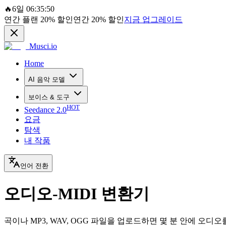
🔥
6일 06:35:50
연간 플랜
20%
할인
연간
20%
할인
지금 업그레이드
Musci.io
Home
AI 음악 모델
보이스 & 도구
HOT
Seedance 2.0
요금
탐색
내 작품
언어 전환
오디오-MIDI 변환기
곡이나 MP3, WAV, OGG 파일을 업로드하면 몇 분 안에 오디오를