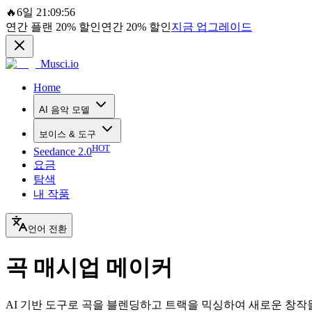
🔥
6일 21:09:56
연간 플랜
20%
할인
연간
20%
할인
지금 업그레이드
Musci.io
Home
AI 음악 모델
보이스 & 도구
HOT
Seedance 2.0
요금
탐색
내 작품
언어 전환
곡 매시업 메이커
AI 기반 도구로 곡을 블렌딩하고 트랙을 믹싱하여 새로운 창작