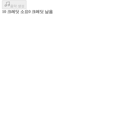
음악 생성
10 크레딧 소요
0 크레딧 남음
모든 곡에 나의 목소리를