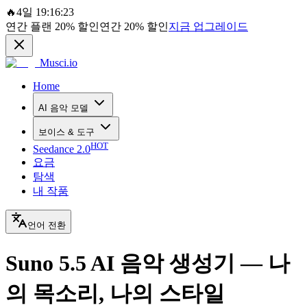
🔥
4일 19:16:23
연간 플랜
20%
할인
연간
20%
할인
지금 업그레이드
Musci.io
Home
AI 음악 모델
보이스 & 도구
HOT
Seedance 2.0
요금
탐색
내 작품
언어 전환
Suno 5.5 AI 음악 생성기 — 나
의 목소리, 나의 스타일