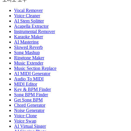
Vocal Remover
Voice Cleaner
AI Stem Splitter
Acapella Extractor
Instrumental Remover
Karaoke Maker
AI Mastering
Slowed Reverb
Song Mashup
Ringtone Maker
Music Extender
Music Section Replace
AI MIDI Generator
Audio To MIDI
MIDI Editor
Key & BPM Finder
Song BPM Finder
Get Song BPM
Chord Generator
Noise Generator
Voice Clone
Voice Swap
AI Virtual Singer