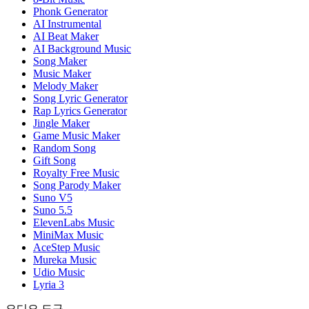
Phonk Generator
AI Instrumental
AI Beat Maker
AI Background Music
Song Maker
Music Maker
Melody Maker
Song Lyric Generator
Rap Lyrics Generator
Jingle Maker
Game Music Maker
Random Song
Gift Song
Royalty Free Music
Song Parody Maker
Suno V5
Suno 5.5
ElevenLabs Music
MiniMax Music
AceStep Music
Mureka Music
Udio Music
Lyria 3
오디오 도구