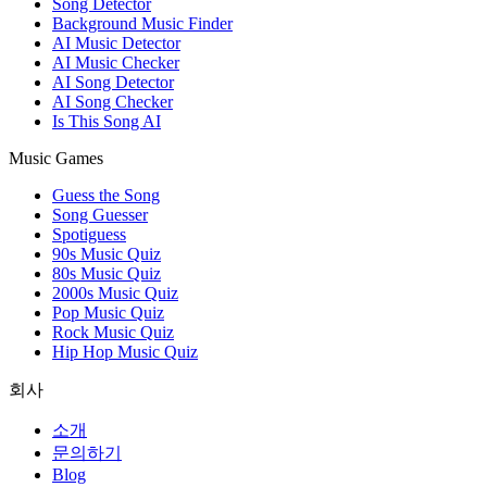
Song Detector
Background Music Finder
AI Music Detector
AI Music Checker
AI Song Detector
AI Song Checker
Is This Song AI
Music Games
Guess the Song
Song Guesser
Spotiguess
90s Music Quiz
80s Music Quiz
2000s Music Quiz
Pop Music Quiz
Rock Music Quiz
Hip Hop Music Quiz
회사
소개
문의하기
Blog