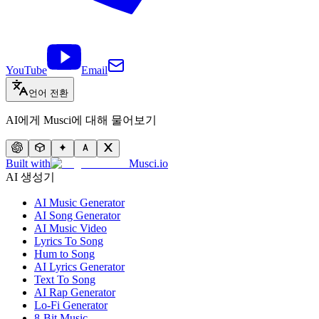
YouTube
Email
언어 전환
AI에게 Musci에 대해 물어보기
Built with
Musci.io
AI 생성기
AI Music Generator
AI Song Generator
AI Music Video
Lyrics To Song
Hum to Song
AI Lyrics Generator
Text To Song
AI Rap Generator
Lo-Fi Generator
8-Bit Music