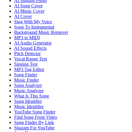
AI Singing Photo
AI Song Cover
AI Music Cover
AI Cover
Sing With My Voice
Song To Instrumental
Background Music Remover
MP3 to MIDI
AI Audio Generator
AI Sound Effects
Pitch Detector
Vocal Range Test
Singing Test
MP3 Tag Editor
Song Finder
Music Finder
Song Analyzer
Music Analyzer
What Is This Song
Song Identifier
Music Identifier
YouTube Song Finder
Find Song From Video
Song Finder By Link
Shazam For YouTube