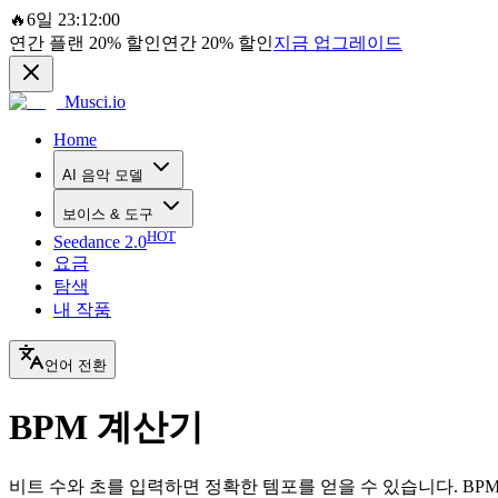
🔥
6일 23:12:00
연간 플랜
20%
할인
연간
20%
할인
지금 업그레이드
Musci.io
Home
AI 음악 모델
보이스 & 도구
HOT
Seedance 2.0
요금
탐색
내 작품
언어 전환
BPM 계산기
비트 수와 초를 입력하면 정확한 템포를 얻을 수 있습니다. BP