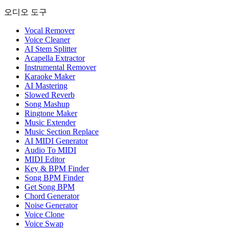
오디오 도구
Vocal Remover
Voice Cleaner
AI Stem Splitter
Acapella Extractor
Instrumental Remover
Karaoke Maker
AI Mastering
Slowed Reverb
Song Mashup
Ringtone Maker
Music Extender
Music Section Replace
AI MIDI Generator
Audio To MIDI
MIDI Editor
Key & BPM Finder
Song BPM Finder
Get Song BPM
Chord Generator
Noise Generator
Voice Clone
Voice Swap