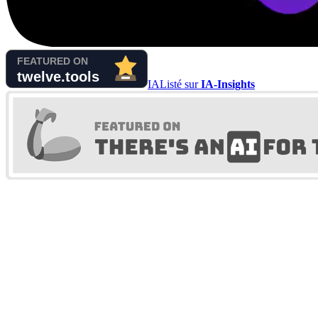
IA
Listé sur
IA-Insights