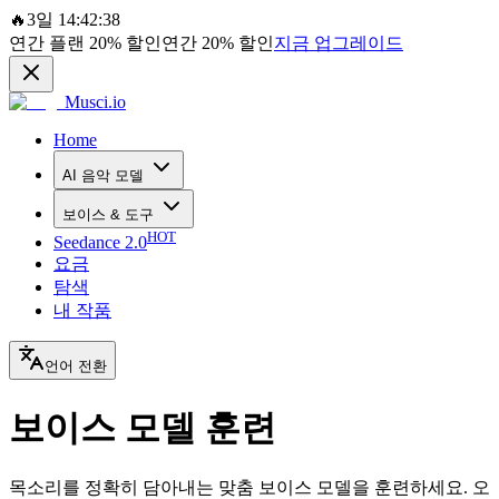
🔥
3일 14:42:38
연간 플랜
20%
할인
연간
20%
할인
지금 업그레이드
Musci.io
Home
AI 음악 모델
보이스 & 도구
HOT
Seedance 2.0
요금
탐색
내 작품
언어 전환
보이스 모델 훈련
목소리를 정확히 담아내는 맞춤 보이스 모델을 훈련하세요. 오