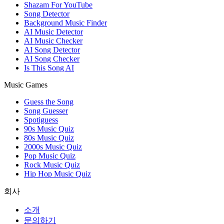
Shazam For YouTube
Song Detector
Background Music Finder
AI Music Detector
AI Music Checker
AI Song Detector
AI Song Checker
Is This Song AI
Music Games
Guess the Song
Song Guesser
Spotiguess
90s Music Quiz
80s Music Quiz
2000s Music Quiz
Pop Music Quiz
Rock Music Quiz
Hip Hop Music Quiz
회사
소개
문의하기