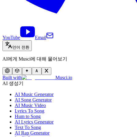
YouTube
Email
언어 전환
AI에게 Musci에 대해 물어보기
Built with
Musci.io
AI 생성기
AI Music Generator
AI Song Generator
AI Music Video
Lyrics To Song
Hum to Song
AI Lyrics Generator
Text To Song
AI Rap Generator