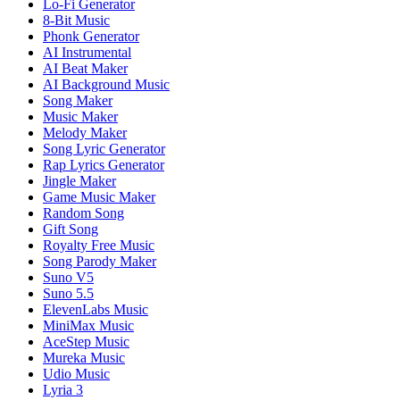
Lo-Fi Generator
8-Bit Music
Phonk Generator
AI Instrumental
AI Beat Maker
AI Background Music
Song Maker
Music Maker
Melody Maker
Song Lyric Generator
Rap Lyrics Generator
Jingle Maker
Game Music Maker
Random Song
Gift Song
Royalty Free Music
Song Parody Maker
Suno V5
Suno 5.5
ElevenLabs Music
MiniMax Music
AceStep Music
Mureka Music
Udio Music
Lyria 3