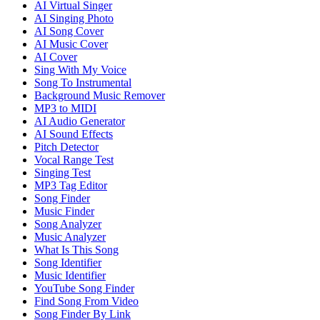
AI Virtual Singer
AI Singing Photo
AI Song Cover
AI Music Cover
AI Cover
Sing With My Voice
Song To Instrumental
Background Music Remover
MP3 to MIDI
AI Audio Generator
AI Sound Effects
Pitch Detector
Vocal Range Test
Singing Test
MP3 Tag Editor
Song Finder
Music Finder
Song Analyzer
Music Analyzer
What Is This Song
Song Identifier
Music Identifier
YouTube Song Finder
Find Song From Video
Song Finder By Link