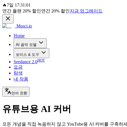
🔥
7일 17:31:01
연간 플랜
20%
할인
연간
20%
할인
지금 업그레이드
Musci.io
Home
AI 음악 모델
보이스 & 도구
HOT
Seedance 2.0
요금
탐색
내 작품
언어 전환
유튜브용 AI 커버
모든 개념을 직접 녹음하지 않고 YouTube용 AI 커버를 구축하