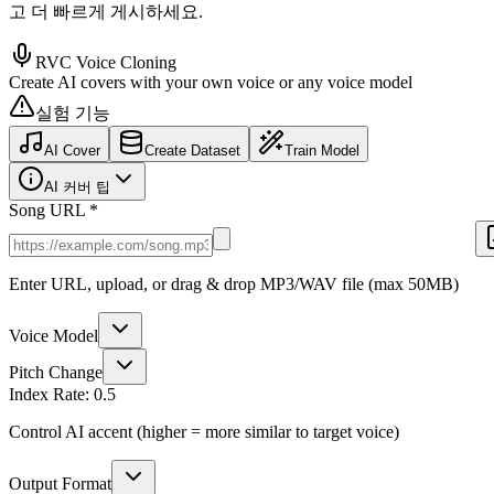
고 더 빠르게 게시하세요.
RVC Voice Cloning
Create AI covers with your own voice or any voice model
실험 기능
AI Cover
Create Dataset
Train Model
AI 커버 팁
Song URL *
Enter URL, upload, or drag & drop MP3/WAV file (max 50MB)
Voice Model
Pitch Change
Index Rate:
0.5
Control AI accent (higher = more similar to target voice)
Output Format