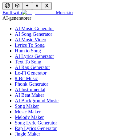
Built with
Musci.io
AI-generatorer
AI Music Generator
AI Song Generator
AI Music Video
Lyrics To Song
Hum to Song
AI Lyrics Generator
Text To Song
AI Rap Generator
Lo-Fi Generator
8-Bit Music
Phonk Generator
AI Instrumental
AI Beat Maker
AI Background Music
Song Maker
Music Maker
Melody Maker
Song Lyric Generator
Rap Lyrics Generator
Jingle Maker