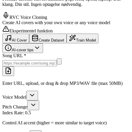
klang. Din stil. Ingen optagelse nødvendig.
RVC Voice Cloning
Create AI covers with your own voice or any voice model
Eksperimentel funktion
AI Cover
Create Dataset
Train Model
AI-cover tips
Song URL *
Enter URL, upload, or drag & drop MP3/WAV file (max 50MB)
Voice Model
Pitch Change
Index Rate:
0.5
Control AI accent (higher = more similar to target voice)