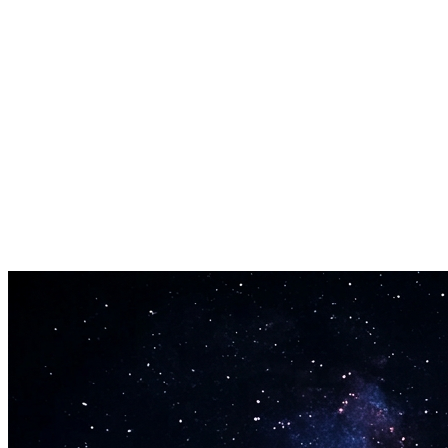
Privat og sikkert
Kun du kan tilgå og bruge din model. Fuld privathed og kontrol
over, hvordan den bruges.
Studiekvalitetsoutput
Eksportér i WAV-format for professionel kvalitet. Krystalklar lyd til
enhver anvendelse.