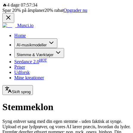
🔥
4 dage 07:57:34
Spar
20%
på årsplaner
20%
rabat
Opgrader nu
Musci.io
Home
AI-musikmodeller
Stemme & Værktøjer
HOT
Seedance 2.0
Priser
Udforsk
Mine kreationer
Skift sprog
Stemmeklon
Syng enhver sang med din egen stemme - uden faktisk at synge.
Upload et par lydprøver, og vores AI lærer præcis, hvordan du lyder.
Fremfør derefter ethvert nummer: pop, rock, opera, hiphop. Din