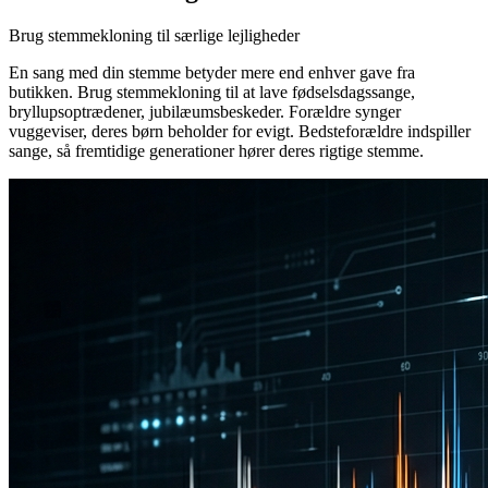
Brug stemmekloning til særlige lejligheder
En sang med din stemme betyder mere end enhver gave fra
butikken. Brug stemmekloning til at lave fødselsdagssange,
bryllupsoptrædener, jubilæumsbeskeder. Forældre synger
vuggeviser, deres børn beholder for evigt. Bedsteforældre indspiller
sange, så fremtidige generationer hører deres rigtige stemme.