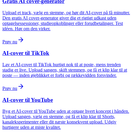
Gratis AI cover-generator
Upload et track, vælg en stemme, og hør dit AI-cover på få minutter.
Den gratis AI cover-generator giver dig et rigtigt udkast uden
optagelsessessioner, studieopkoblinger eller forudbetalinger. Test
idéen. Hør om den virker.
Prøv nu
AI-cover til TikTok
Lav et AI-cover til TikTok hurtigt nok til at poste, mens trenden
stadig er live. Upload sangen, skift stemmen, og få et klip klar til at
poste — inden øjeblikket er forbi og rækkevidden forsvinder.
Prøv nu
AI-cover til YouTube
Byg et AI-cover til YouTube uden at optage hvert koncept i hånden.
Upload sangen, vælg en stemme, og få et klip klar til Shorts,
kanaleksperimenter eller dit næste konsekvent upload. Udgiv
hurtigere uden at miste kvalitet.