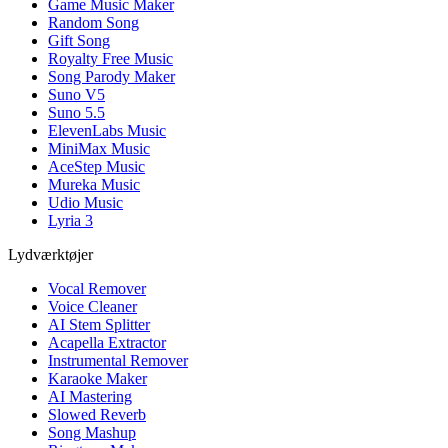
Game Music Maker
Random Song
Gift Song
Royalty Free Music
Song Parody Maker
Suno V5
Suno 5.5
ElevenLabs Music
MiniMax Music
AceStep Music
Mureka Music
Udio Music
Lyria 3
Lydværktøjer
Vocal Remover
Voice Cleaner
AI Stem Splitter
Acapella Extractor
Instrumental Remover
Karaoke Maker
AI Mastering
Slowed Reverb
Song Mashup