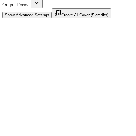
Output Format
Show
Advanced Settings
Create AI Cover (5 credits)
Stemmeklon på 30 minutter
Upload lydprøver, og AI'en bygger din stemmeklon. Begynd at