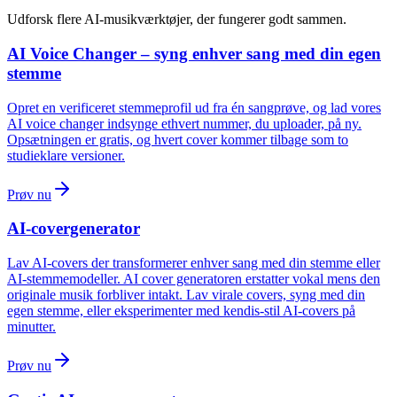
Udforsk flere AI-musikværktøjer, der fungerer godt sammen.
AI Voice Changer – syng enhver sang med din egen
stemme
Opret en verificeret stemmeprofil ud fra én sangprøve, og lad vores
AI voice changer indsynge ethvert nummer, du uploader, på ny.
Opsætningen er gratis, og hvert cover kommer tilbage som to
studieklare versioner.
Prøv nu
AI-covergenerator
Lav AI-covers der transformerer enhver sang med din stemme eller
AI-stemmemodeller. AI cover generatoren erstatter vokal mens den
originale musik forbliver intakt. Lav virale covers, syng med din
egen stemme, eller eksperimenter med kendis-stil AI-covers på
minutter.
Prøv nu