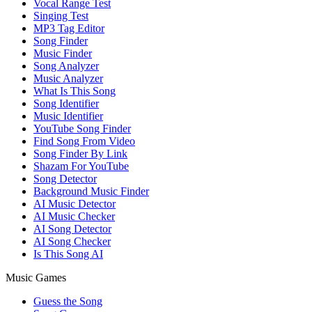
Vocal Range Test
Singing Test
MP3 Tag Editor
Song Finder
Music Finder
Song Analyzer
Music Analyzer
What Is This Song
Song Identifier
Music Identifier
YouTube Song Finder
Find Song From Video
Song Finder By Link
Shazam For YouTube
Song Detector
Background Music Finder
AI Music Detector
AI Music Checker
AI Song Detector
AI Song Checker
Is This Song AI
Music Games
Guess the Song