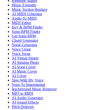
Ringtone Maker
Music Extender
Music Section Replace
AI MIDI Generator
Audio To MIDI
MIDI Editor
Key & BPM Finder
Song BPM Finder
Get Song BPM
Chord Generator
Noise Generator
Voice Clone
Voice Swap
AI Virtual Singer
AI Singing Photo
AI Song Cover
AI Music Cover
AI Cover
Sing With My Voice
Song To Instrumental
Background Music Remover
MP3 to MIDI
AI Audio Generator
AI Sound Effects
Pitch Detector