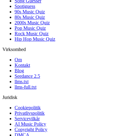
Song Guesser
Spotiguess
90s Music Quiz
80s Music Quiz
2000s Music Quiz
Pop Music Quiz
Rock Music Quiz
Hip Hop Music Quiz
Virksomhed
Om
Kontakt
Blog
Seedance 2.5
llms.txt
llms-full.txt
Juridisk
Cookiepolitik
Privatlivspolitik
Servicevilkår
AI Music Policy
Copyright Policy
DMCA