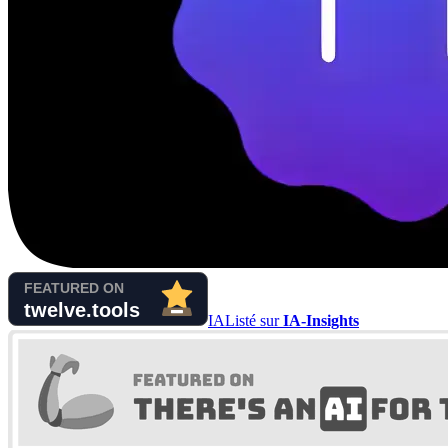
IA
Listé sur
IA-Insights