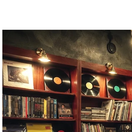
Cache og nyt forsøg ved manglende match
Hvis det første forsøg mislykkes, gemmer sangfinderen fingeraftrykket