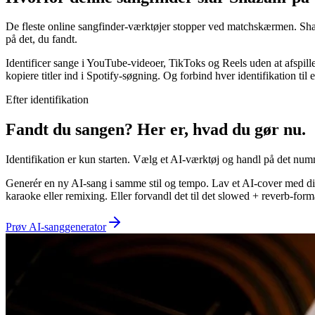
De fleste online sangfinder-værktøjer stopper ved matchskærmen. Sha
på det, du fandt.
Identificer sange i YouTube-videoer, TikToks og Reels uden at afspille
kopiere titler ind i Spotify-søgning. Og forbind hver identifikation 
Efter identifikation
Fandt du sangen? Her er, hvad du gør nu.
Identifikation er kun starten. Vælg et AI-værktøj og handl på det numme
Generér en ny AI-sang i samme stil og tempo. Lav et AI-cover med din
karaoke eller remixing. Eller forvandl det til det slowed + reverb-fo
Prøv AI-sanggenerator