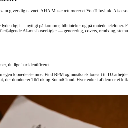
zam giver dig navnet. AHA Music returnerer et YouTube-link. Aiseesoft 
 lyden højt — nyttigt på kontorer, biblioteker og på mutede telefoner. Få
til efterfølgende AI-musikværktøjer — generering, covers, remixing, ste
r, du lige har identificeret.
 egen klonede stemme. Find BPM og musikalsk toneart til DJ-arbejde el
rmat, der dominerer TikTok og SoundCloud. Hver enkelt af dem er ét klik 