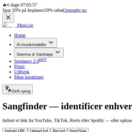
🔥
6 dage 07:05:57
Spar
20%
på årsplaner
20%
rabat
Opgrader nu
Musci.io
Home
AI-musikmodeller
Stemme & Værktøjer
HOT
Seedance 2.0
Priser
Udforsk
Mine kreationer
Skift sprog
Sangfinder — identificer enhver s
Indsæt et link fra YouTube, TikTok, Reels eller Spotify — eller upload 
Indsæt URL
Upload lyd
Record
Hum/Sing