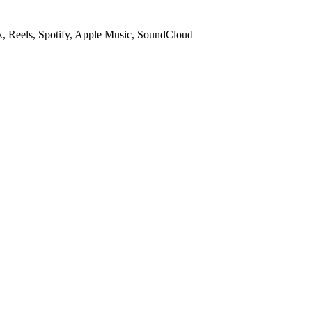
, Reels, Spotify, Apple Music, SoundCloud
eller SoundCloud, og sangfinderen henter lyden for dig — du behøver i