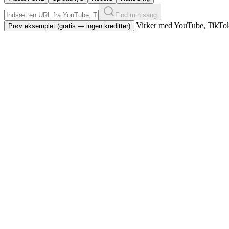
Find min sang
|
Virker med YouTube, TikTok
Prøv eksemplet (gratis — ingen kreditter)
Accepterer links, ikke kun mikrofon
Indsæt en URL fra YouTube, TikTok, Instagram Reels, Twitter, Vimeo 