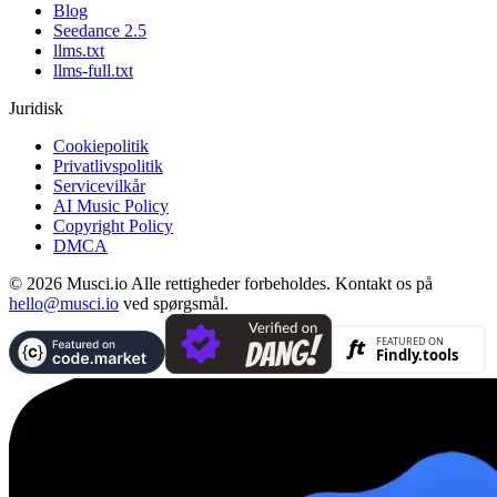
Blog
Seedance 2.5
llms.txt
llms-full.txt
Juridisk
Cookiepolitik
Privatlivspolitik
Servicevilkår
AI Music Policy
Copyright Policy
DMCA
© 2026 Musci.io Alle rettigheder forbeholdes. Kontakt os på
hello@musci.io
ved spørgsmål.