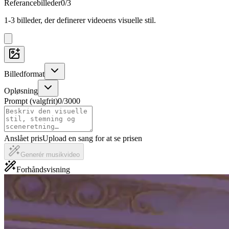
Referancebilleder
0/3
1-3 billeder, der definerer videoens visuelle stil.
Billedformat
Opløsning
Prompt (valgfrit)
0
/
3000
Anslået pris
Upload en sang for at se prisen
Generér musikvideo
Forhåndsvisning