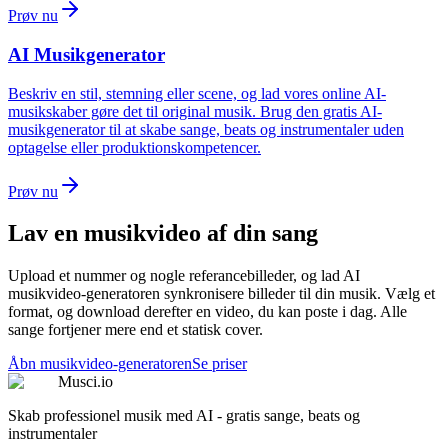
Prøv nu
AI Musikgenerator
Beskriv en stil, stemning eller scene, og lad vores online AI-
musikskaber gøre det til original musik. Brug den gratis AI-
musikgenerator til at skabe sange, beats og instrumentaler uden
optagelse eller produktionskompetencer.
Prøv nu
Lav en musikvideo af din sang
Upload et nummer og nogle referancebilleder, og lad AI
musikvideo-generatoren synkronisere billeder til din musik. Vælg et
format, og download derefter en video, du kan poste i dag. Alle
sange fortjener mere end et statisk cover.
Åbn musikvideo-generatoren
Se priser
Musci.io
Skab professionel musik med AI - gratis sange, beats og
instrumentaler