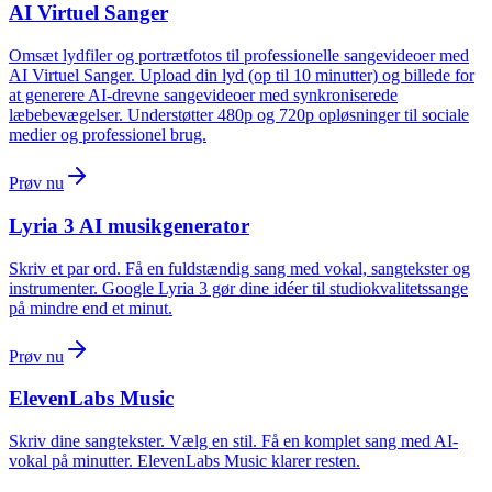
AI Virtuel Sanger
Omsæt lydfiler og portrætfotos til professionelle sangevideoer med
AI Virtuel Sanger. Upload din lyd (op til 10 minutter) og billede for
at generere AI-drevne sangevideoer med synkroniserede
læbebevægelser. Understøtter 480p og 720p opløsninger til sociale
medier og professionel brug.
Prøv nu
Lyria 3 AI musikgenerator
Skriv et par ord. Få en fuldstændig sang med vokal, sangtekster og
instrumenter. Google Lyria 3 gør dine idéer til studiokvalitetssange
på mindre end et minut.
Prøv nu
ElevenLabs Music
Skriv dine sangtekster. Vælg en stil. Få en komplet sang med AI-
vokal på minutter. ElevenLabs Music klarer resten.