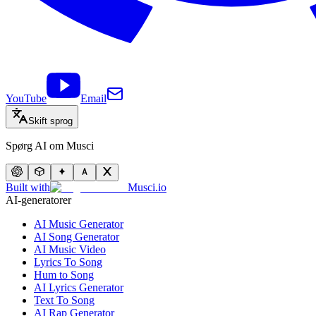
YouTube
Email
Skift sprog
Spørg AI om Musci
Built with
Musci.io
AI-generatorer
AI Music Generator
AI Song Generator
AI Music Video
Lyrics To Song
Hum to Song
AI Lyrics Generator
Text To Song
AI Rap Generator