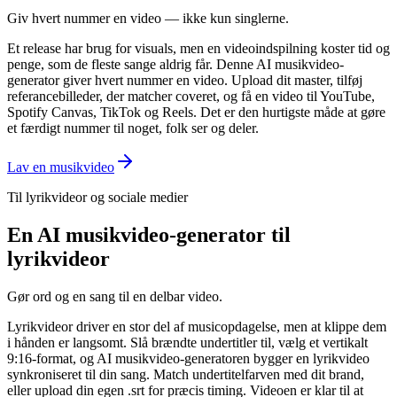
Giv hvert nummer en video — ikke kun singlerne.
Et release har brug for visuals, men en videoindspilning koster tid og
penge, som de fleste sange aldrig får. Denne AI musikvideo-
generator giver hvert nummer en video. Upload dit master, tilføj
referancebilleder, der matcher coveret, og få en video til YouTube,
Spotify Canvas, TikTok og Reels. Det er den hurtigste måde at gøre
et færdigt nummer til noget, folk ser og deler.
Lav en musikvideo
Til lyrikvideor og sociale medier
En AI musikvideo-generator til
lyrikvideor
Gør ord og en sang til en delbar video.
Lyrikvideor driver en stor del af musicopdagelse, men at klippe dem
i hånden er langsomt. Slå brændte undertitler til, vælg et vertikalt
9:16-format, og AI musikvideo-generatoren bygger en lyrikvideo
synkroniseret til din sang. Match undertitelfarven med dit brand,
eller upload din egen .srt for præcis timing. Videoen er klar til at