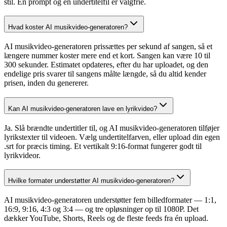
stil. En prompt og en undertitelfil er valgfrie.
Hvad koster AI musikvideo-generatoren?
AI musikvideo-generatoren prissættes per sekund af sangen, så et
længere nummer koster mere end et kort. Sangen kan være 10 til
300 sekunder. Estimatet opdateres, efter du har uploadet, og den
endelige pris svarer til sangens målte længde, så du altid kender
prisen, inden du genererer.
Kan AI musikvideo-generatoren lave en lyrikvideo?
Ja. Slå brændte undertitler til, og AI musikvideo-generatoren tilføjer
lyrikstexter til videoen. Vælg undertitelfarven, eller upload din egen
.srt for præcis timing. Et vertikalt 9:16-format fungerer godt til
lyrikvideor.
Hvilke formater understøtter AI musikvideo-generatoren?
AI musikvideo-generatoren understøtter fem billedformater — 1:1,
16:9, 9:16, 4:3 og 3:4 — og tre opløsninger op til 1080P. Det
dækker YouTube, Shorts, Reels og de fleste feeds fra én upload.