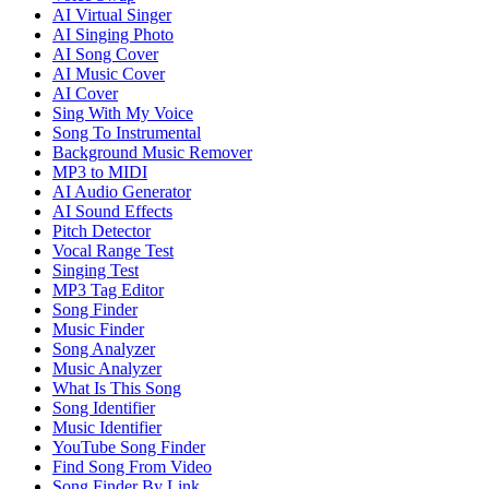
AI Virtual Singer
AI Singing Photo
AI Song Cover
AI Music Cover
AI Cover
Sing With My Voice
Song To Instrumental
Background Music Remover
MP3 to MIDI
AI Audio Generator
AI Sound Effects
Pitch Detector
Vocal Range Test
Singing Test
MP3 Tag Editor
Song Finder
Music Finder
Song Analyzer
Music Analyzer
What Is This Song
Song Identifier
Music Identifier
YouTube Song Finder
Find Song From Video
Song Finder By Link