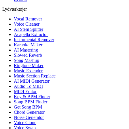
Lydværktøjer
Vocal Remover
Voice Cleaner
AI Stem Splitter
Acapella Extractor
Instrumental Remover
Karaoke Maker
AI Mastering
Slowed Reverb
Song Mashup
Ringtone Maker
Music Extender
Music Section Replace
AI MIDI Generator
Audio To MIDI
MIDI Editor
Key & BPM Finder
Song BPM Finder
Get Song BPM
Chord Generator
Noise Generator
Voice Clone
Voice Swap