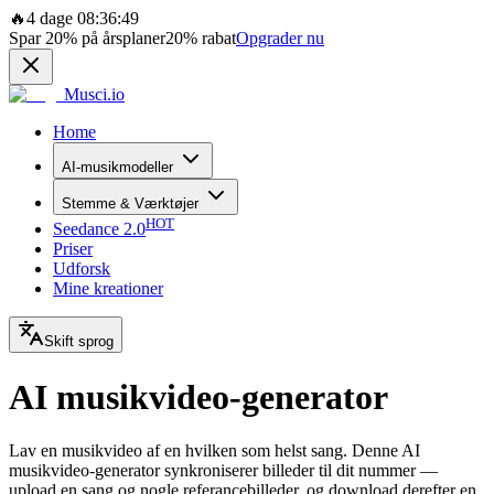
🔥
4 dage 08:36:49
Spar
20%
på årsplaner
20%
rabat
Opgrader nu
Musci.io
Home
AI-musikmodeller
Stemme & Værktøjer
HOT
Seedance 2.0
Priser
Udforsk
Mine kreationer
Skift sprog
AI musikvideo-generator
Lav en musikvideo af en hvilken som helst sang. Denne AI
musikvideo-generator synkroniserer billeder til dit nummer —
upload en sang og nogle referancebilleder, og download derefter en