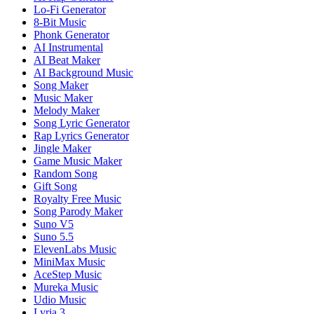
Lo-Fi Generator
8-Bit Music
Phonk Generator
AI Instrumental
AI Beat Maker
AI Background Music
Song Maker
Music Maker
Melody Maker
Song Lyric Generator
Rap Lyrics Generator
Jingle Maker
Game Music Maker
Random Song
Gift Song
Royalty Free Music
Song Parody Maker
Suno V5
Suno 5.5
ElevenLabs Music
MiniMax Music
AceStep Music
Mureka Music
Udio Music
Lyria 3