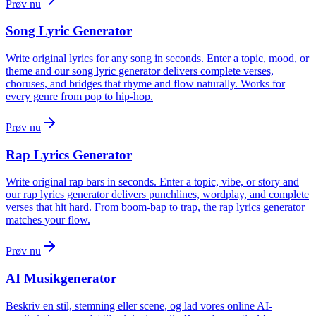
Prøv nu
Song Lyric Generator
Write original lyrics for any song in seconds. Enter a topic, mood, or
theme and our song lyric generator delivers complete verses,
choruses, and bridges that rhyme and flow naturally. Works for
every genre from pop to hip-hop.
Prøv nu
Rap Lyrics Generator
Write original rap bars in seconds. Enter a topic, vibe, or story and
our rap lyrics generator delivers punchlines, wordplay, and complete
verses that hit hard. From boom-bap to trap, the rap lyrics generator
matches your flow.
Prøv nu
AI Musikgenerator
Beskriv en stil, stemning eller scene, og lad vores online AI-