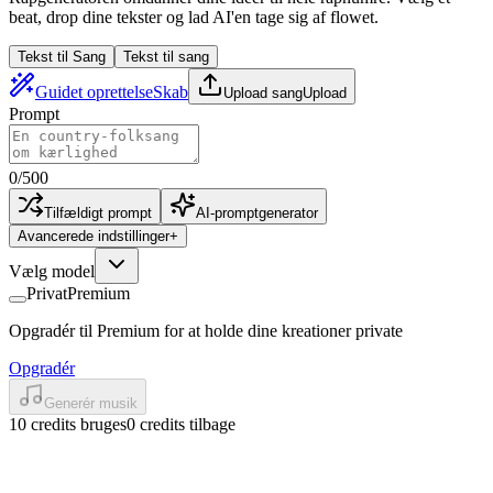
beat, drop dine tekster og lad AI'en tage sig af flowet.
Tekst til Sang
Tekst til sang
Guidet oprettelse
Skab
Upload sang
Upload
Prompt
0
/
500
Tilfældigt prompt
AI-promptgenerator
Avancerede indstillinger
+
Vælg model
Privat
Premium
Opgradér til Premium for at holde dine kreationer private
Opgradér
Generér musik
10 credits bruges
0 credits tilbage