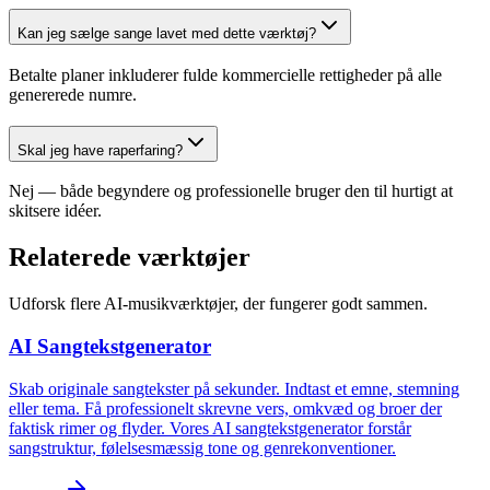
Kan jeg sælge sange lavet med dette værktøj?
Betalte planer inkluderer fulde kommercielle rettigheder på alle
genererede numre.
Skal jeg have raperfaring?
Nej — både begyndere og professionelle bruger den til hurtigt at
skitsere idéer.
Relaterede værktøjer
Udforsk flere AI-musikværktøjer, der fungerer godt sammen.
AI Sangtekstgenerator
Skab originale sangtekster på sekunder. Indtast et emne, stemning
eller tema. Få professionelt skrevne vers, omkvæd og broer der
faktisk rimer og flyder. Vores AI sangtekstgenerator forstår
sangstruktur, følelsesmæssig tone og genrekonventioner.