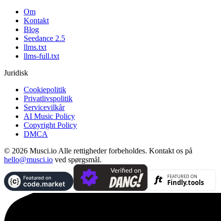
Om
Kontakt
Blog
Seedance 2.5
llms.txt
llms-full.txt
Juridisk
Cookiepolitik
Privatlivspolitik
Servicevilkår
AI Music Policy
Copyright Policy
DMCA
© 2026 Musci.io Alle rettigheder forbeholdes. Kontakt os på
hello@musci.io
ved spørgsmål.