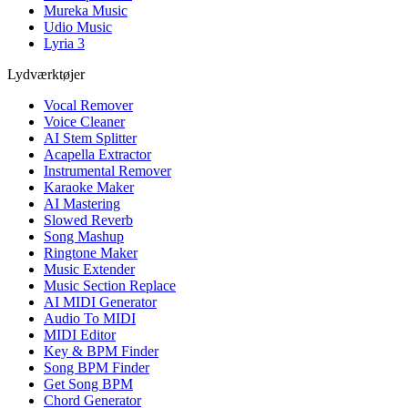
Mureka Music
Udio Music
Lyria 3
Lydværktøjer
Vocal Remover
Voice Cleaner
AI Stem Splitter
Acapella Extractor
Instrumental Remover
Karaoke Maker
AI Mastering
Slowed Reverb
Song Mashup
Ringtone Maker
Music Extender
Music Section Replace
AI MIDI Generator
Audio To MIDI
MIDI Editor
Key & BPM Finder
Song BPM Finder
Get Song BPM
Chord Generator