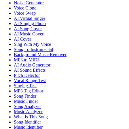
Noise Generator
Voice Clone
Voice Swap
AI Virtual Singer
AI Singing Photo
AI Song Cover
AI Music Cover
AI Cover
Sing With My Voice
Song To Instrumental
Background Music Remover
MP3 to MIDI
AI Audio Generator
AI Sound Effects
Pitch Detector
Vocal Range Test
Singing Test
MP3 Tag Editor
Song Finder
Music Finder
Song Analyzer
Music Analyzer
What Is This Song
Song Identifier
Music Identifier