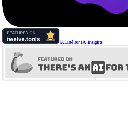
IA
Listé sur
IA-Insights