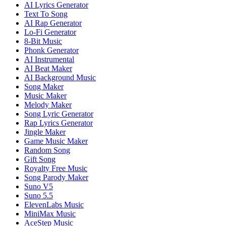
AI Lyrics Generator
Text To Song
AI Rap Generator
Lo-Fi Generator
8-Bit Music
Phonk Generator
AI Instrumental
AI Beat Maker
AI Background Music
Song Maker
Music Maker
Melody Maker
Song Lyric Generator
Rap Lyrics Generator
Jingle Maker
Game Music Maker
Random Song
Gift Song
Royalty Free Music
Song Parody Maker
Suno V5
Suno 5.5
ElevenLabs Music
MiniMax Music
AceStep Music