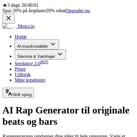
🔥
3 dage 20:40:01
Spar
20%
på årsplaner
20%
rabat
Opgrader nu
Musci.io
Home
AI-musikmodeller
Stemme & Værktøjer
HOT
Seedance 2.0
Priser
Udforsk
Mine kreationer
Skift sprog
AI Rap Generator til originale
beats og bars
Rapgeneratoren omdanner dine idéer til hele rapnumre. Vælg et