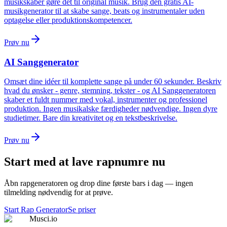
musikskaber gøre det til original musik. Brug den gratis AI-
musikgenerator til at skabe sange, beats og instrumentaler uden
optagelse eller produktionskompetencer.
Prøv nu
AI Sanggenerator
Omsæt dine idéer til komplette sange på under 60 sekunder. Beskriv
hvad du ønsker - genre, stemning, tekster - og AI Sanggeneratoren
skaber et fuldt nummer med vokal, instrumenter og professionel
produktion. Ingen musikalske færdigheder nødvendige. Ingen dyre
studietimer. Bare din kreativitet og en tekstbeskrivelse.
Prøv nu
Start med at lave rapnumre nu
Åbn rapgeneratoren og drop dine første bars i dag — ingen
tilmelding nødvendig for at prøve.
Start Rap Generator
Se priser
Musci.io