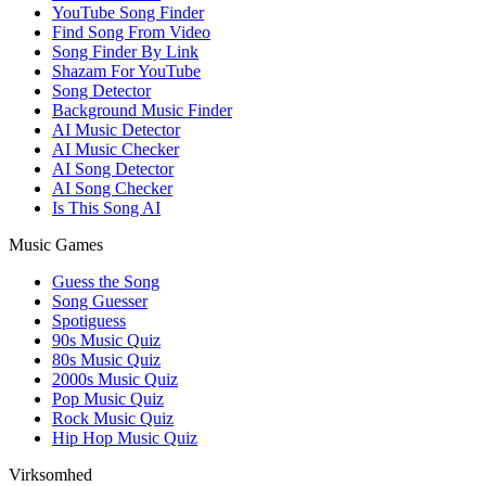
YouTube Song Finder
Find Song From Video
Song Finder By Link
Shazam For YouTube
Song Detector
Background Music Finder
AI Music Detector
AI Music Checker
AI Song Detector
AI Song Checker
Is This Song AI
Music Games
Guess the Song
Song Guesser
Spotiguess
90s Music Quiz
80s Music Quiz
2000s Music Quiz
Pop Music Quiz
Rock Music Quiz
Hip Hop Music Quiz
Virksomhed