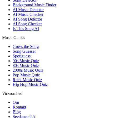
Song Detector
Background Music Finder
AI Music Detector
AI Music Checker
AI Song Detector
AI Song Checker
Is This Song AI
Music Games
Guess the Song
Song Guesser
Spotiguess
90s Music Quiz
80s Music Quiz
2000s Music Quiz
Pop Music Quiz
Rock Music Quiz
Hip Hop Music Quiz
Virksomhed
Om
Kontakt
Blog
Seedance 2.5