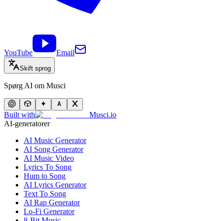
YouTube
Email
Skift sprog
Spørg AI om Musci
Built with
Musci.io
AI-generatorer
AI Music Generator
AI Song Generator
AI Music Video
Lyrics To Song
Hum to Song
AI Lyrics Generator
Text To Song
AI Rap Generator
Lo-Fi Generator
8-Bit Music