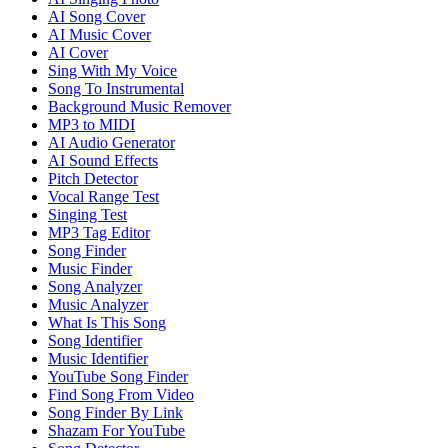
AI Song Cover
AI Music Cover
AI Cover
Sing With My Voice
Song To Instrumental
Background Music Remover
MP3 to MIDI
AI Audio Generator
AI Sound Effects
Pitch Detector
Vocal Range Test
Singing Test
MP3 Tag Editor
Song Finder
Music Finder
Song Analyzer
Music Analyzer
What Is This Song
Song Identifier
Music Identifier
YouTube Song Finder
Find Song From Video
Song Finder By Link
Shazam For YouTube