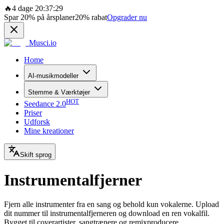
🔥
4 dage 20:37:29
Spar
20%
på årsplaner
20%
rabat
Opgrader nu
Musci.io
Home
AI-musikmodeller
Stemme & Værktøjer
HOT
Seedance 2.0
Priser
Udforsk
Mine kreationer
Skift sprog
Instrumentalfjerner
Fjern alle instrumenter fra en sang og behold kun vokalerne. Upload
dit nummer til instrumentalfjerneren og download en ren vokalfil.
Bygget til coverartister, sangtrænere og remixproducere.