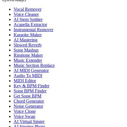
Vocal Remover
Voice Cleaner
AI Stem Splitter
Acapella Extractor
Instrumental Remover
Karaoke Maker
AI Mastering
Slowed Reverb
Song Mashup
Ringtone Maker
Music Extender
Music Section Replace
AI MIDI Generator
Audio To MIDI
MIDI Editor
Key & BPM Finder
Song BPM Finder
Get Song BPM
Chord Generator
Noise Generator
Voice Clone
Voice Swap
AI Virtual Singer
AI Singing Photo