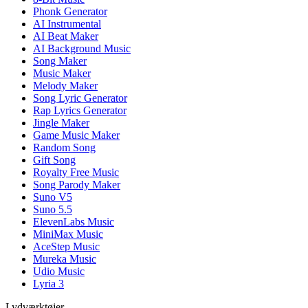
Phonk Generator
AI Instrumental
AI Beat Maker
AI Background Music
Song Maker
Music Maker
Melody Maker
Song Lyric Generator
Rap Lyrics Generator
Jingle Maker
Game Music Maker
Random Song
Gift Song
Royalty Free Music
Song Parody Maker
Suno V5
Suno 5.5
ElevenLabs Music
MiniMax Music
AceStep Music
Mureka Music
Udio Music
Lyria 3
Lydværktøjer