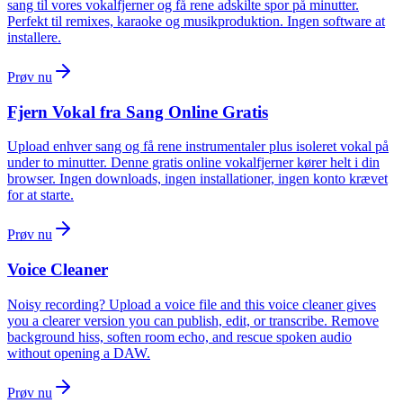
sang til vores vokalfjerner og få rene adskilte spor på minutter.
Perfekt til remixes, karaoke og musikproduktion. Ingen software at
installere.
Prøv nu
Fjern Vokal fra Sang Online Gratis
Upload enhver sang og få rene instrumentaler plus isoleret vokal på
under to minutter. Denne gratis online vokalfjerner kører helt i din
browser. Ingen downloads, ingen installationer, ingen konto krævet
for at starte.
Prøv nu
Voice Cleaner
Noisy recording? Upload a voice file and this voice cleaner gives
you a clearer version you can publish, edit, or transcribe. Remove
background hiss, soften room echo, and rescue spoken audio
without opening a DAW.
Prøv nu