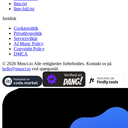
llms.txt
llms-full.txt
Juridisk
Cookiepolitik
Privatlivspolitik
Servicevilkår
AI Music Policy
Copyright Policy
DMCA
© 2026 Musci.io Alle rettigheder forbeholdes. Kontakt os på
hello@musci.io
ved spørgsmål.