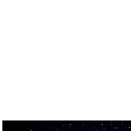
Byggeklods til remixes
Få den vokal du har brug for til et remix uden at vente på en officiel
acapella-udgivelse. Instrumentalfjerneren virker på ethvert nummer.
Alle genrer understøttet
Pop, rap, rock, R&B, elektronisk, folk. Instrumentalfjerneren
håndterer vokaler på tværs af alle musikgenrer.
Hurtige resultater
De fleste sange behandles på 1-3 minutter. Upload dit nummer og få
den isolerede vokal hurtigt.