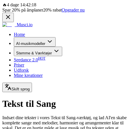
🔥
4 dage 14:42:18
Spar
20%
på årsplaner
20%
rabat
Opgrader nu
Musci.io
Home
AI-musikmodeller
Stemme & Værktøjer
HOT
Seedance 2.0
Priser
Udforsk
Mine kreationer
Skift sprog
Tekst til Sang
Indsæt dine tekster i vores Tekst til Sang-værktøj, og lad AI'en skabe
komplette sange med melodier, harmonier og arrangementer klar til
vokal. Det er en hurtig måde at lave musik ud fra tekster uden at