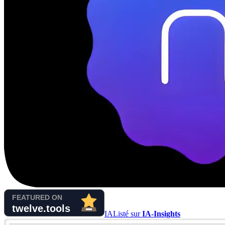
IA
Listé sur
IA-Insights