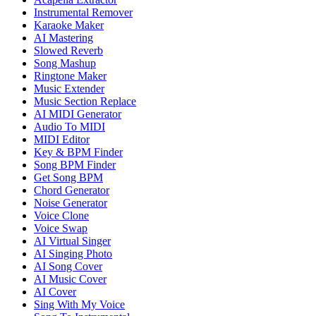
Instrumental Remover
Karaoke Maker
AI Mastering
Slowed Reverb
Song Mashup
Ringtone Maker
Music Extender
Music Section Replace
AI MIDI Generator
Audio To MIDI
MIDI Editor
Key & BPM Finder
Song BPM Finder
Get Song BPM
Chord Generator
Noise Generator
Voice Clone
Voice Swap
AI Virtual Singer
AI Singing Photo
AI Song Cover
AI Music Cover
AI Cover
Sing With My Voice