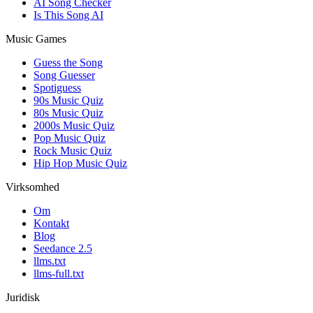
AI Song Checker
Is This Song AI
Music Games
Guess the Song
Song Guesser
Spotiguess
90s Music Quiz
80s Music Quiz
2000s Music Quiz
Pop Music Quiz
Rock Music Quiz
Hip Hop Music Quiz
Virksomhed
Om
Kontakt
Blog
Seedance 2.5
llms.txt
llms-full.txt
Juridisk