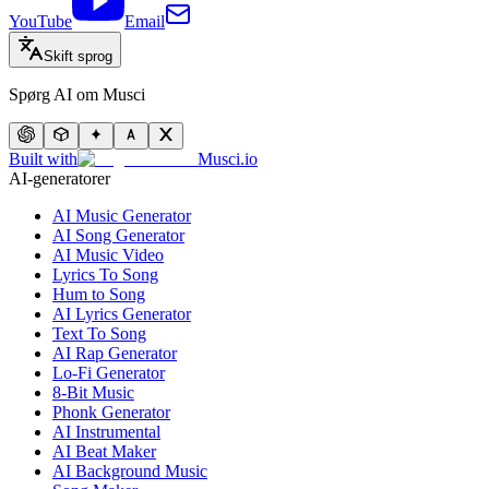
YouTube
Email
Skift sprog
Spørg AI om Musci
Built with
Musci.io
AI-generatorer
AI Music Generator
AI Song Generator
AI Music Video
Lyrics To Song
Hum to Song
AI Lyrics Generator
Text To Song
AI Rap Generator
Lo-Fi Generator
8-Bit Music
Phonk Generator
AI Instrumental
AI Beat Maker
AI Background Music