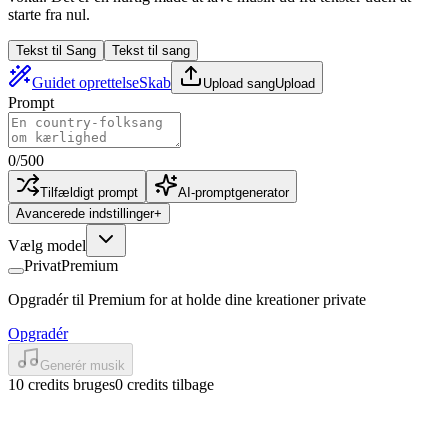
starte fra nul.
Tekst til Sang
Tekst til sang
Guidet oprettelse
Skab
Upload sang
Upload
Prompt
0
/
500
Tilfældigt prompt
AI-promptgenerator
Avancerede indstillinger
+
Vælg model
Privat
Premium
Opgradér til Premium for at holde dine kreationer private
Opgradér
Generér musik
10 credits bruges
0 credits tilbage