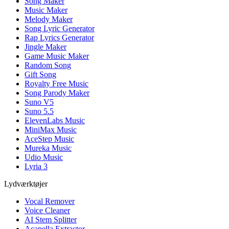
Song Maker
Music Maker
Melody Maker
Song Lyric Generator
Rap Lyrics Generator
Jingle Maker
Game Music Maker
Random Song
Gift Song
Royalty Free Music
Song Parody Maker
Suno V5
Suno 5.5
ElevenLabs Music
MiniMax Music
AceStep Music
Mureka Music
Udio Music
Lyria 3
Lydværktøjer
Vocal Remover
Voice Cleaner
AI Stem Splitter
Acapella Extractor