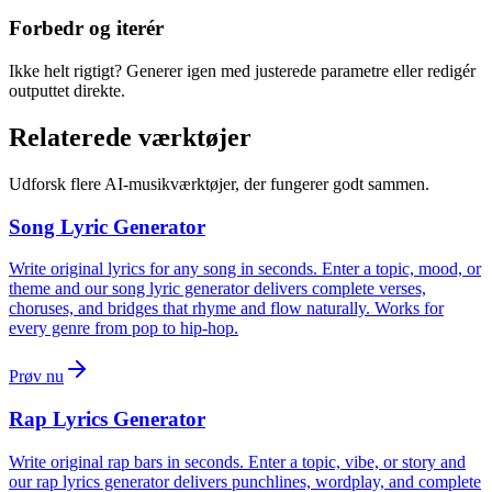
Forbedr og iterér
Ikke helt rigtigt? Generer igen med justerede parametre eller redigér
outputtet direkte.
Relaterede værktøjer
Udforsk flere AI-musikværktøjer, der fungerer godt sammen.
Song Lyric Generator
Write original lyrics for any song in seconds. Enter a topic, mood, or
theme and our song lyric generator delivers complete verses,
choruses, and bridges that rhyme and flow naturally. Works for
every genre from pop to hip-hop.
Prøv nu
Rap Lyrics Generator
Write original rap bars in seconds. Enter a topic, vibe, or story and
our rap lyrics generator delivers punchlines, wordplay, and complete