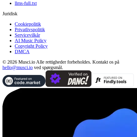
llms-full.txt
Juridisk
Cookiepolitik
Privatlivspolitik
Servicevilkår
AI Music Policy
Copyright Policy
DMCA
© 2026 Musci.io Alle rettigheder forbeholdes. Kontakt os på
hello@musci.io
ved spørgsmål.