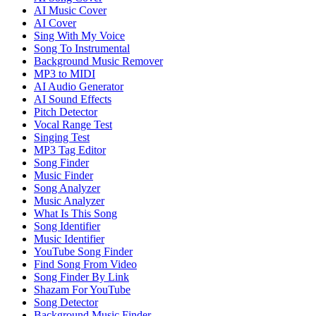
AI Music Cover
AI Cover
Sing With My Voice
Song To Instrumental
Background Music Remover
MP3 to MIDI
AI Audio Generator
AI Sound Effects
Pitch Detector
Vocal Range Test
Singing Test
MP3 Tag Editor
Song Finder
Music Finder
Song Analyzer
Music Analyzer
What Is This Song
Song Identifier
Music Identifier
YouTube Song Finder
Find Song From Video
Song Finder By Link
Shazam For YouTube
Song Detector
Background Music Finder