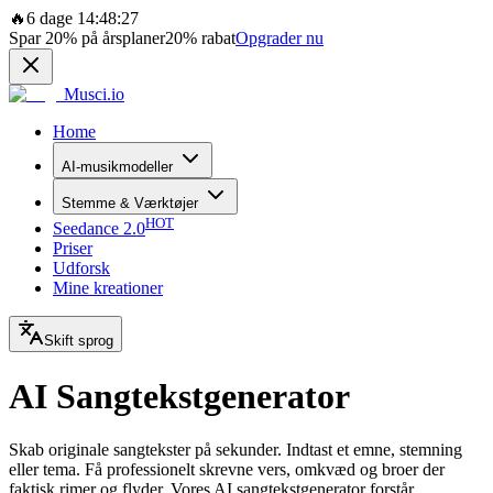
🔥
6 dage 14:48:27
Spar
20%
på årsplaner
20%
rabat
Opgrader nu
Musci.io
Home
AI-musikmodeller
Stemme & Værktøjer
HOT
Seedance 2.0
Priser
Udforsk
Mine kreationer
Skift sprog
AI Sangtekstgenerator
Skab originale sangtekster på sekunder. Indtast et emne, stemning
eller tema. Få professionelt skrevne vers, omkvæd og broer der
faktisk rimer og flyder. Vores AI sangtekstgenerator forstår