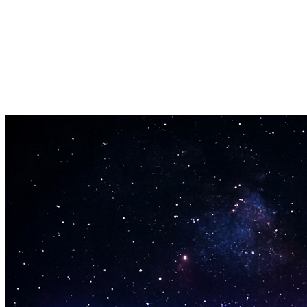
Ingen ventetid. Skriv dit koncept og AI sangtekstgeneratoren leverer
komplette tekster på sekunder.
Redigér og forbedr
Brug genererede tekster som udgangspunkt. Redigér, omorganisér
og gør dem unikke.