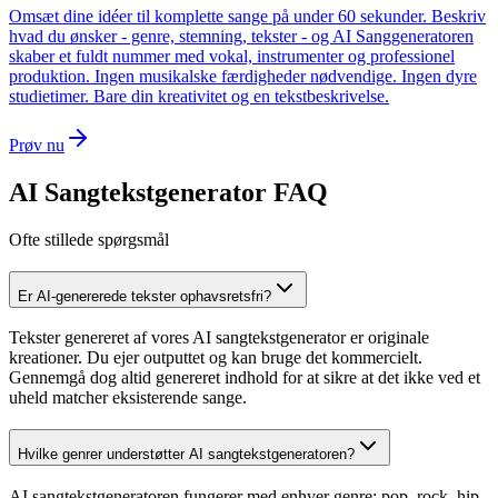
Omsæt dine idéer til komplette sange på under 60 sekunder. Beskriv
hvad du ønsker - genre, stemning, tekster - og AI Sanggeneratoren
skaber et fuldt nummer med vokal, instrumenter og professionel
produktion. Ingen musikalske færdigheder nødvendige. Ingen dyre
studietimer. Bare din kreativitet og en tekstbeskrivelse.
Prøv nu
AI Sangtekstgenerator FAQ
Ofte stillede spørgsmål
Er AI-genererede tekster ophavsretsfri?
Tekster genereret af vores AI sangtekstgenerator er originale
kreationer. Du ejer outputtet og kan bruge det kommercielt.
Gennemgå dog altid genereret indhold for at sikre at det ikke ved et
uheld matcher eksisterende sange.
Hvilke genrer understøtter AI sangtekstgeneratoren?
AI sangtekstgeneratoren fungerer med enhver genre: pop, rock, hip-