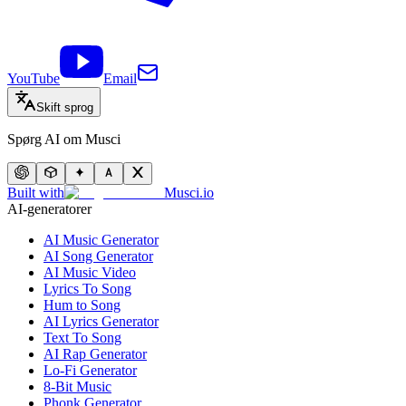
YouTube
Email
Skift sprog
Spørg AI om Musci
Built with
Musci.io
AI-generatorer
AI Music Generator
AI Song Generator
AI Music Video
Lyrics To Song
Hum to Song
AI Lyrics Generator
Text To Song
AI Rap Generator
Lo-Fi Generator
8-Bit Music
Phonk Generator