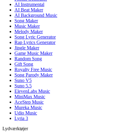
AI Instrumental
AI Beat Maker
AI Background Music
Song Maker
Music Maker
Melody Maker
Song Lyric Generator
Rap Lyrics Generator
Jingle Maker
Game Music Maker
Random Song
Gift Song
Royalty Free Music
Song Parody Maker
Suno V5
Suno 5.5
ElevenLabs Music
MiniMax Music
AceStep Music
Mureka Music
Udio Music
Lyria 3
Lydværktøjer