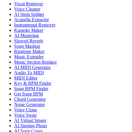
Vocal Remover
Voice Cleaner
AI Stem Splitter
Acapella Extractor
Instrumental Remover
Karaoke Maker
AI Mastering
Slowed Reverb
Song Mashup
Ringtone Maker
Music Extender
Music Section Replace
AI MIDI Generator
Audio To MIDI
MIDI Editor
Key & BPM Finder
Song BPM Finder
Get Song BPM
Chord Generator
Noise Generator
Voice Clone
Voice Swap
AI Virtual Singer
AI Singing Photo
AI Song Cover