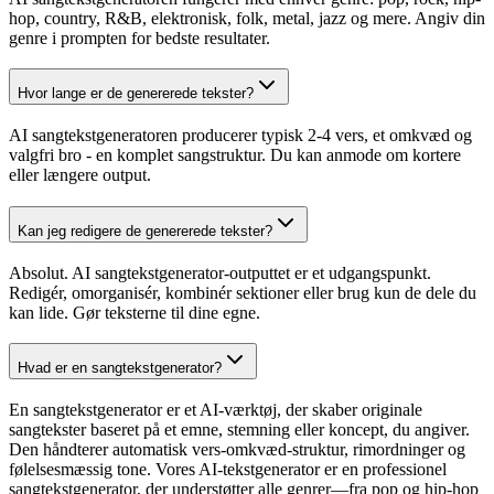
hop, country, R&B, elektronisk, folk, metal, jazz og mere. Angiv din
genre i prompten for bedste resultater.
Hvor lange er de genererede tekster?
AI sangtekstgeneratoren producerer typisk 2-4 vers, et omkvæd og
valgfri bro - en komplet sangstruktur. Du kan anmode om kortere
eller længere output.
Kan jeg redigere de genererede tekster?
Absolut. AI sangtekstgenerator-outputtet er et udgangspunkt.
Redigér, omorganisér, kombinér sektioner eller brug kun de dele du
kan lide. Gør teksterne til dine egne.
Hvad er en sangtekstgenerator?
En sangtekstgenerator er et AI-værktøj, der skaber originale
sangtekster baseret på et emne, stemning eller koncept, du angiver.
Den håndterer automatisk vers-omkvæd-struktur, rimordninger og
følelsesmæssig tone. Vores AI-tekstgenerator er en professionel
sangtekstgenerator, der understøtter alle genrer—fra pop og hip-hop