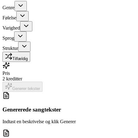
Genre
Følelse
Varighed
Sprog
Struktur
Tilfældig
Pris
2
kreditter
Generer tekster
Genererede sangtekster
Indtast en beskrivelse og klik Generer