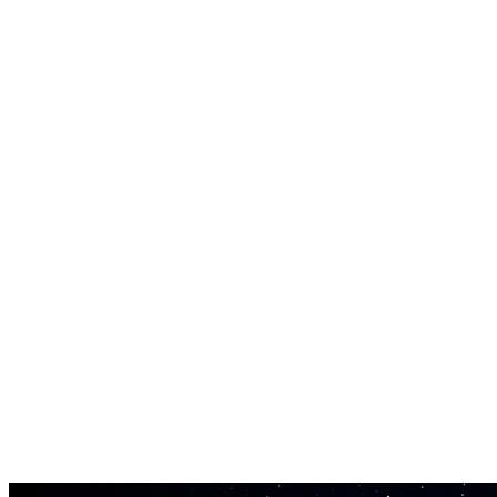
Ambient lag
Tilføj regn, vinylknitren eller cafélyd via den indbyggede mixer.
Loop-tilstand
Indstil numre til at loope i det uendelige for lange studie- eller
arbejdssessioner.
Tonearter
Lås output til en specifik toneart for nem sampling.
Øjeblikkelig eksport
Download ethvert genereret nummer som MP3 eller WAV.