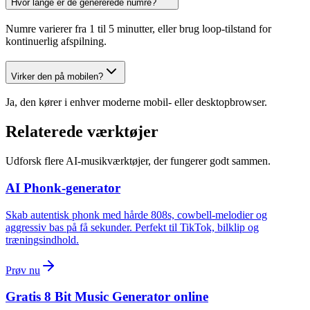
Hvor lange er de genererede numre?
Numre varierer fra 1 til 5 minutter, eller brug loop-tilstand for
kontinuerlig afspilning.
Virker den på mobilen?
Ja, den kører i enhver moderne mobil- eller desktopbrowser.
Relaterede værktøjer
Udforsk flere AI-musikværktøjer, der fungerer godt sammen.
AI Phonk-generator
Skab autentisk phonk med hårde 808s, cowbell-melodier og
aggressiv bas på få sekunder. Perfekt til TikTok, bilklip og
træningsindhold.
Prøv nu
Gratis 8 Bit Music Generator online