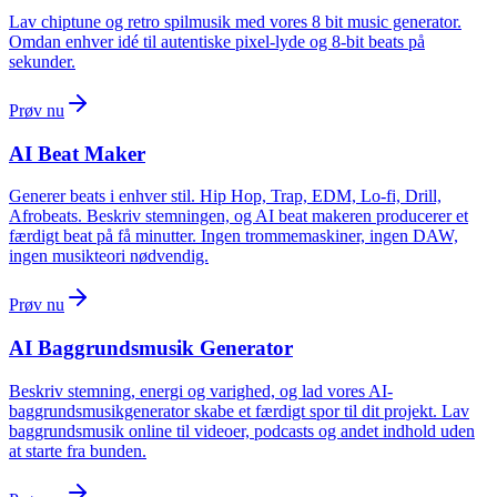
Lav chiptune og retro spilmusik med vores 8 bit music generator.
Omdan enhver idé til autentiske pixel-lyde og 8-bit beats på
sekunder.
Prøv nu
AI Beat Maker
Generer beats i enhver stil. Hip Hop, Trap, EDM, Lo-fi, Drill,
Afrobeats. Beskriv stemningen, og AI beat makeren producerer et
færdigt beat på få minutter. Ingen trommemaskiner, ingen DAW,
ingen musikteori nødvendig.
Prøv nu
AI Baggrundsmusik Generator
Beskriv stemning, energi og varighed, og lad vores AI-
baggrundsmusikgenerator skabe et færdigt spor til dit projekt. Lav
baggrundsmusik online til videoer, podcasts og andet indhold uden
at starte fra bunden.