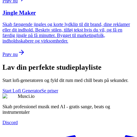
Prøv nu
Jingle Maker
Skab fængende jingles og korte lydklip til dit brand, dine reklamer
eller dit indhold. Beskriv stilen, tilføj tekst hvis du vil, og få en
færdig jingle på få minutter. Bygget til marketingfolk,
indholdsskabere og virksomheder.
Prøv nu
Lav din perfekte studieplayliste
Start lofi-generatoren og fyld dit rum med chill beats på sekunder.
Start Lofi Generator
Se priser
Musci.io
Skab professionel musik med AI - gratis sange, beats og
instrumentaler
Discord