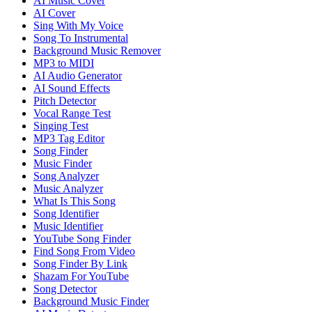
AI Music Cover
AI Cover
Sing With My Voice
Song To Instrumental
Background Music Remover
MP3 to MIDI
AI Audio Generator
AI Sound Effects
Pitch Detector
Vocal Range Test
Singing Test
MP3 Tag Editor
Song Finder
Music Finder
Song Analyzer
Music Analyzer
What Is This Song
Song Identifier
Music Identifier
YouTube Song Finder
Find Song From Video
Song Finder By Link
Shazam For YouTube
Song Detector
Background Music Finder