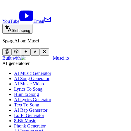
YouTube
Email
Skift sprog
Spørg AI om Musci
Built with
Musci.io
AI-generatorer
AI Music Generator
AI Song Generator
AI Music Video
Lyrics To Song
Hum to Song
AI Lyrics Generator
Text To Song
AI Rap Generator
Lo-Fi Generator
8-Bit Music
Phonk Generator