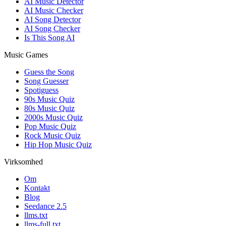
AI Music Detector
AI Music Checker
AI Song Detector
AI Song Checker
Is This Song AI
Music Games
Guess the Song
Song Guesser
Spotiguess
90s Music Quiz
80s Music Quiz
2000s Music Quiz
Pop Music Quiz
Rock Music Quiz
Hip Hop Music Quiz
Virksomhed
Om
Kontakt
Blog
Seedance 2.5
llms.txt
llms-full.txt