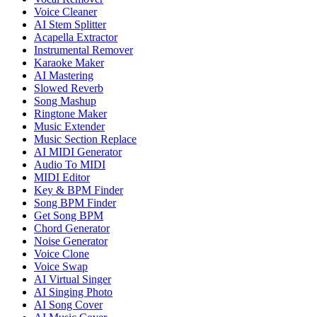
Voice Cleaner
AI Stem Splitter
Acapella Extractor
Instrumental Remover
Karaoke Maker
AI Mastering
Slowed Reverb
Song Mashup
Ringtone Maker
Music Extender
Music Section Replace
AI MIDI Generator
Audio To MIDI
MIDI Editor
Key & BPM Finder
Song BPM Finder
Get Song BPM
Chord Generator
Noise Generator
Voice Clone
Voice Swap
AI Virtual Singer
AI Singing Photo
AI Song Cover