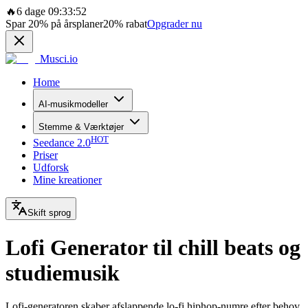
🔥
6 dage 09:33:52
Spar
20%
på årsplaner
20%
rabat
Opgrader nu
Musci.io
Home
AI-musikmodeller
Stemme & Værktøjer
HOT
Seedance 2.0
Priser
Udforsk
Mine kreationer
Skift sprog
Lofi Generator til chill beats og
studiemusik
Lofi-generatoren skaber afslappende lo-fi hiphop-numre efter behov.