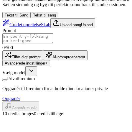
Sæt en stemning og byg dit perfekte soundtrack til studiesessionen.
Tekst til Sang
Tekst til sang
Guidet oprettelse
Skab
Upload sang
Upload
Prompt
0
/
500
Tilfældigt prompt
AI-promptgenerator
Avancerede indstillinger
+
Vælg model
Privat
Premium
Opgradér til Premium for at holde dine kreationer private
Opgradér
Generér musik
10 credits bruges
0 credits tilbage