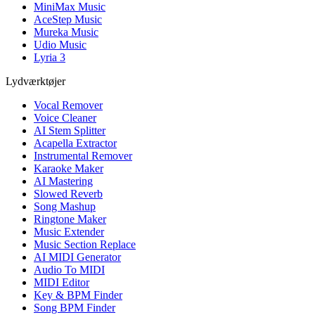
MiniMax Music
AceStep Music
Mureka Music
Udio Music
Lyria 3
Lydværktøjer
Vocal Remover
Voice Cleaner
AI Stem Splitter
Acapella Extractor
Instrumental Remover
Karaoke Maker
AI Mastering
Slowed Reverb
Song Mashup
Ringtone Maker
Music Extender
Music Section Replace
AI MIDI Generator
Audio To MIDI
MIDI Editor
Key & BPM Finder
Song BPM Finder