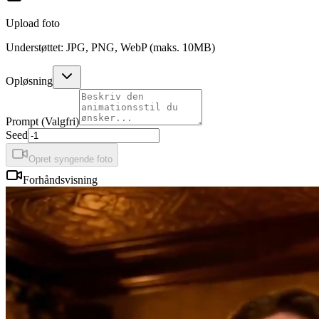
Upload foto
Understøttet: JPG, PNG, WebP (maks. 10MB)
Opløsning
Prompt (Valgfri)
Seed
Opret syngende foto
Forhåndsvisning