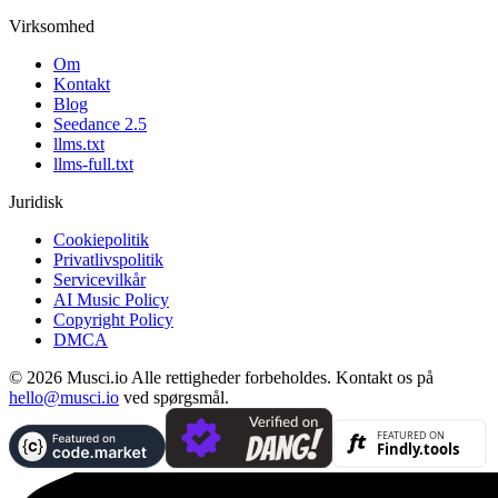
Virksomhed
Om
Kontakt
Blog
Seedance 2.5
llms.txt
llms-full.txt
Juridisk
Cookiepolitik
Privatlivspolitik
Servicevilkår
AI Music Policy
Copyright Policy
DMCA
© 2026 Musci.io Alle rettigheder forbeholdes. Kontakt os på
hello@musci.io
ved spørgsmål.