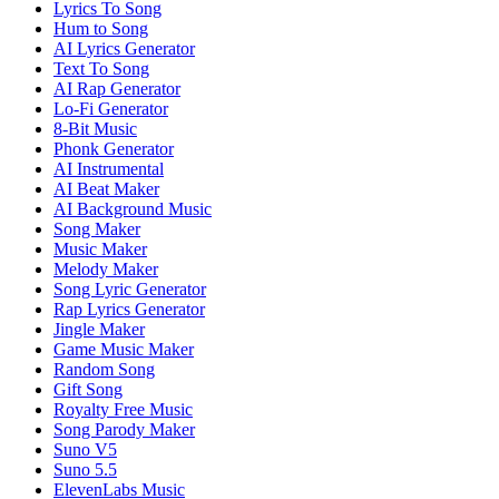
Lyrics To Song
Hum to Song
AI Lyrics Generator
Text To Song
AI Rap Generator
Lo-Fi Generator
8-Bit Music
Phonk Generator
AI Instrumental
AI Beat Maker
AI Background Music
Song Maker
Music Maker
Melody Maker
Song Lyric Generator
Rap Lyrics Generator
Jingle Maker
Game Music Maker
Random Song
Gift Song
Royalty Free Music
Song Parody Maker
Suno V5
Suno 5.5
ElevenLabs Music