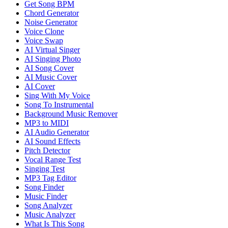
Get Song BPM
Chord Generator
Noise Generator
Voice Clone
Voice Swap
AI Virtual Singer
AI Singing Photo
AI Song Cover
AI Music Cover
AI Cover
Sing With My Voice
Song To Instrumental
Background Music Remover
MP3 to MIDI
AI Audio Generator
AI Sound Effects
Pitch Detector
Vocal Range Test
Singing Test
MP3 Tag Editor
Song Finder
Music Finder
Song Analyzer
Music Analyzer
What Is This Song