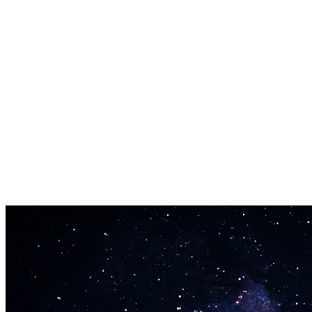
720p til professionel kvalitet.
Ethvert portræt virker
Selfies, kæledyrsfotos, tegneseriefigurer, anime-billeder, historiske
portrætter - AI Syngende Foto animerer dem alle.
Hurtig generering
De fleste AI Syngende Foto-videoer genereres inden for 60-180
sekunder. Hurtig levering til hurtig indholdsproduktion.