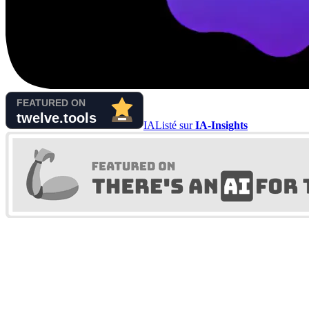
IA
Listé sur
IA-Insights