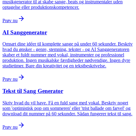
musikgenerator til at skabe sange, beats og instrumentaler uden
optagelse eller produktionskompetencer.
Prøv nu
AI Sanggenerator
Omsæt dine idéer til komplette sange på under 60 sekunder. Beskriv
hvad du ønsker - genre, stemning, tekster - og AI Sanggeneratoren
skaber et fuldt nummer med vokal, instrumenter og professionel
produktion. Ingen musikalske færdigheder nødvendige. Ingen dyre
studietimer. Bare din kreativitet og en tekstbeskrivelse.
Prøv nu
Tekst til Sang Generator
Skriv hvad du vil have. Få en fuld sang med vokal. Beskriv noget
som 'optimistisk pop om sommeren' eller 'trist ballade om farvel' og
download dit nummer på 60 sekunder. Sådan fungerer tekst til sang.
Prøv nu