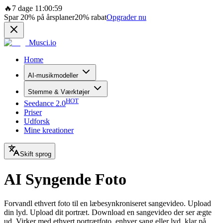
🔥
7 dage 11:00:59
Spar
20%
på årsplaner
20%
rabat
Opgrader nu
Musci.io
Home
AI-musikmodeller
Stemme & Værktøjer
HOT
Seedance 2.0
Priser
Udforsk
Mine kreationer
Skift sprog
AI Syngende Foto
Forvandl ethvert foto til en læbesynkroniseret sangevideo. Upload
din lyd. Upload dit portræt. Download en sangevideo der ser ægte
ud. Virker med ethvert portrætfoto, enhver sang eller lyd, klar på