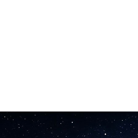
enerer flere versioner for hurtigt at sammenligne forskellige stilarter.
Spotify, TikTok, i reklamer, spil eller film. Ingen royalties.
u skrive ord, kan du lave en professionelt klingende sang.