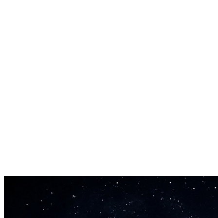
Tekst til Sang Konverter Leverer på 60 Sekunder
Indsend din tekst og modtag en færdig sang, før din kaffe bliver kold. G
Fulde Kommercielle Rettigheder på Hver Sang
Hver sang fra tekst til sang konverteren er din. Tjen penge på YouTube, 
Ingen Musikalsk Uddannelse Påkrævet
Tekst til sang konverteren kræver nul musikfærdigheder fra dig. Kan d