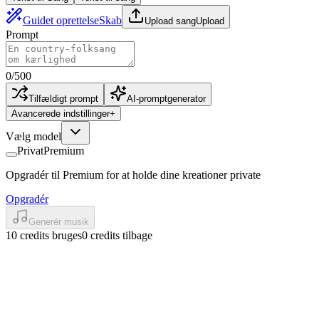
Guidet oprettelse
Skab
Upload sang
Upload
Prompt
0
/
500
Tilfældigt prompt
AI-promptgenerator
Avancerede indstillinger
+
Vælg model
Privat
Premium
Opgradér til Premium for at holde dine kreationer private
Opgradér
Generér musik
10 credits bruges
0 credits tilbage