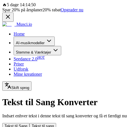
🔥
5 dage 14:14:50
Spar
20%
på årsplaner
20%
rabat
Opgrader nu
Musci.io
Home
AI-musikmodeller
Stemme & Værktøjer
HOT
Seedance 2.0
Priser
Udforsk
Mine kreationer
Skift sprog
Tekst til Sang Konverter
Indsæt enhver tekst i denne tekst til sang konverter og få et færdigt n
Tekst til Sang
Tekst til sang