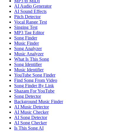
MP3 to MIDI
AI Audio Generator
AI Sound Effects
Pitch Detector
Vocal Range Test
Singing Test
MP3 Tag Editor
Song Finder
Music Finder
Song Analyzer
Music Analyzer
What Is This Song
Song Identifier
Music Identifier
YouTube Song Finder
Find Song From Video
Song Finder By Link
Shazam For YouTube
Song Detector
Background Music Finder
AI Music Detector
AI Music Checker
AI Song Detector
AI Song Checker
Is This Song AI