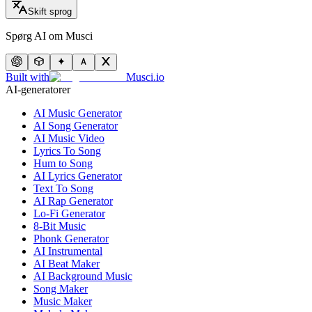
Skift sprog
Spørg AI om Musci
Built with
Musci.io
AI-generatorer
AI Music Generator
AI Song Generator
AI Music Video
Lyrics To Song
Hum to Song
AI Lyrics Generator
Text To Song
AI Rap Generator
Lo-Fi Generator
8-Bit Music
Phonk Generator
AI Instrumental
AI Beat Maker
AI Background Music
Song Maker
Music Maker