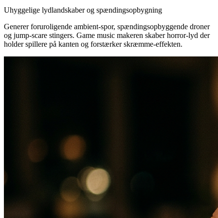
Uhyggelige lydlandskaber og spændingsopbygning
Generer foruroligende ambient-spor, spændingsopbyggende droner
og jump-scare stingers. Game music makeren skaber horror-lyd der
holder spillere på kanten og forstærker skræmme-effekten.