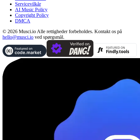
Servicevilkår
AI Music Policy
Copyright Policy
DMCA
© 2026 Musci.io Alle rettigheder forbeholdes. Kontakt os på
hello@musci.io
ved spørgsmål.