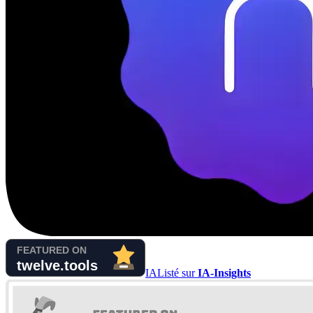
IA
Listé sur
IA-Insights