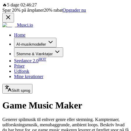
🔥
5 dage 02:46:27
Spar
20%
på årsplaner
20%
rabat
Opgrader nu
Musci.io
Home
AI-musikmodeller
Stemme & Værktøjer
HOT
Seedance 2.0
Priser
Udforsk
Mine kreationer
Skift sprog
Game Music Maker
Generer spilmusik til enhver genre eller stemning. Kamptemaer,
udforskningsmusik, menubaggrunde, ambient loops. Beskriv hvad
du har brug for, og game music makeren leverer et færdigt spor på få