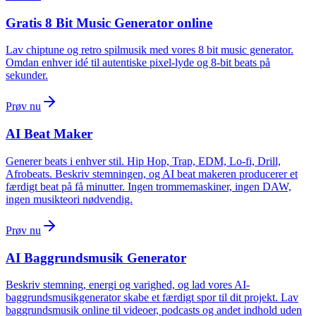
Gratis 8 Bit Music Generator online
Lav chiptune og retro spilmusik med vores 8 bit music generator.
Omdan enhver idé til autentiske pixel-lyde og 8-bit beats på
sekunder.
Prøv nu
AI Beat Maker
Generer beats i enhver stil. Hip Hop, Trap, EDM, Lo-fi, Drill,
Afrobeats. Beskriv stemningen, og AI beat makeren producerer et
færdigt beat på få minutter. Ingen trommemaskiner, ingen DAW,
ingen musikteori nødvendig.
Prøv nu
AI Baggrundsmusik Generator
Beskriv stemning, energi og varighed, og lad vores AI-
baggrundsmusikgenerator skabe et færdigt spor til dit projekt. Lav
baggrundsmusik online til videoer, podcasts og andet indhold uden