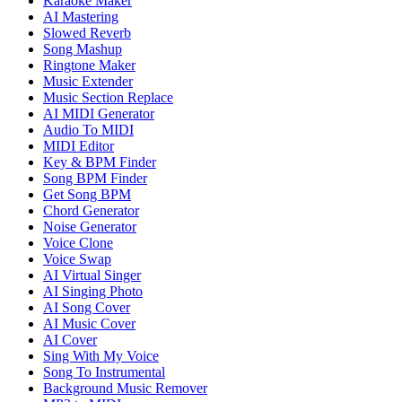
Karaoke Maker
AI Mastering
Slowed Reverb
Song Mashup
Ringtone Maker
Music Extender
Music Section Replace
AI MIDI Generator
Audio To MIDI
MIDI Editor
Key & BPM Finder
Song BPM Finder
Get Song BPM
Chord Generator
Noise Generator
Voice Clone
Voice Swap
AI Virtual Singer
AI Singing Photo
AI Song Cover
AI Music Cover
AI Cover
Sing With My Voice
Song To Instrumental
Background Music Remover