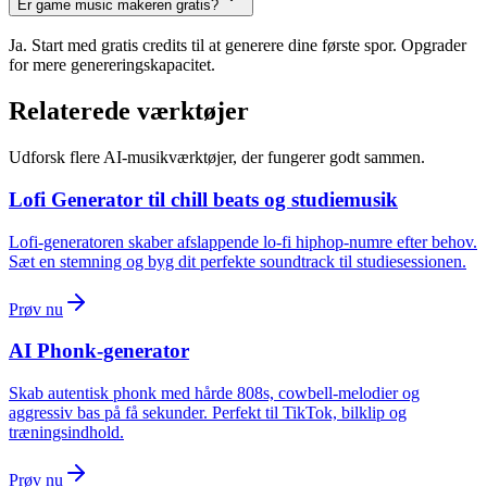
Er game music makeren gratis?
Ja. Start med gratis credits til at generere dine første spor. Opgrader
for mere genereringskapacitet.
Relaterede værktøjer
Udforsk flere AI-musikværktøjer, der fungerer godt sammen.
Lofi Generator til chill beats og studiemusik
Lofi-generatoren skaber afslappende lo-fi hiphop-numre efter behov.
Sæt en stemning og byg dit perfekte soundtrack til studiesessionen.
Prøv nu
AI Phonk-generator
Skab autentisk phonk med hårde 808s, cowbell-melodier og
aggressiv bas på få sekunder. Perfekt til TikTok, bilklip og
træningsindhold.
Prøv nu