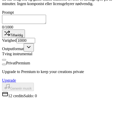
minutter. Ingen komponist eller licensgebyrer nødvendig.
Prompt
0
/
1000
Tilfældig
Varighed
Outputformat
Tving instrumental
Privat
Premium
Upgrade to Premium to keep your creations private
Upgrade
Generér musik
12
credits
Saldo
:
0