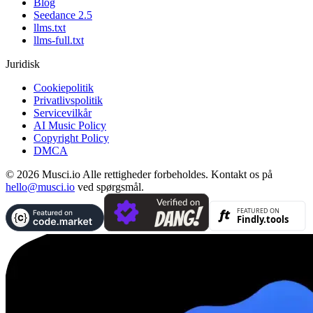
Blog
Seedance 2.5
llms.txt
llms-full.txt
Juridisk
Cookiepolitik
Privatlivspolitik
Servicevilkår
AI Music Policy
Copyright Policy
DMCA
© 2026 Musci.io Alle rettigheder forbeholdes. Kontakt os på
hello@musci.io
ved spørgsmål.