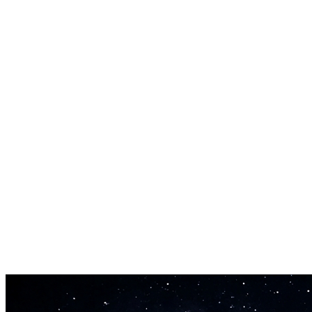
Professionel kvalitet
Outputkvalitet der holder i professionelle mixes. Ingen artefakter,
ingen hule frekvenser, ingen metallisk ringen.
Ethvert lydformat
Upload MP3, WAV eller OGG-filer. AI stem splitteren håndterer
ethvert almindeligt lydformat op til 50MB.
Hurtig multi-spor output
De fleste sange splittes i stems på 2-4 minutter. Download alle stems
på én gang og gå i gang med det samme.