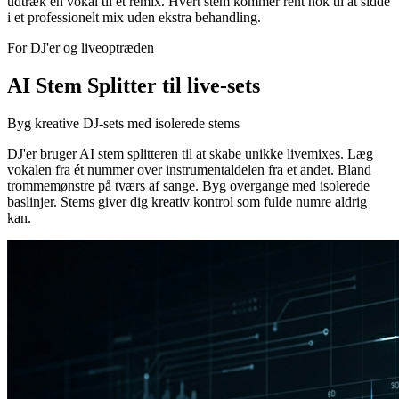
udtræk en vokal til et remix. Hvert stem kommer rent nok til at sidde
i et professionelt mix uden ekstra behandling.
For DJ'er og liveoptræden
AI Stem Splitter til live-sets
Byg kreative DJ-sets med isolerede stems
DJ'er bruger AI stem splitteren til at skabe unikke livemixes. Læg
vokalen fra ét nummer over instrumentaldelen fra et andet. Bland
trommemønstre på tværs af sange. Byg overgange med isolerede
baslinjer. Stems giver dig kreativ kontrol som fulde numre aldrig
kan.