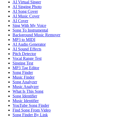
AI Virtual Singer
AI Singing Photo
AI Song Cover
AI Music Cover
AI Cover
Sing With My Voice
Song To Instrumental
Background Music Remover
MP3 to MIDI
AI Audio Generator
AI Sound Effects
Pitch Detector
Vocal Range Test
Singing Test
MP3 Tag Editor
Song Finder
Music Finder
Song Analyzer
Music Analyzer
What Is This Song
Song Identifier
Music Identifier
YouTube Song Finder
Find Song From Video
Song Finder By Link