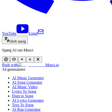
YouTube
Email
Skift sprog
Spørg AI om Musci
Built with
Musci.io
AI-generatorer
AI Music Generator
AI Song Generator
AI Music Video
Lyrics To Song
Hum to Song
AI Lyrics Generator
Text To Song
AI Rap Generator