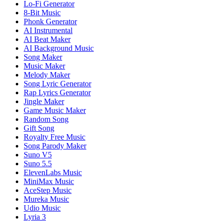
Lo-Fi Generator
8-Bit Music
Phonk Generator
AI Instrumental
AI Beat Maker
AI Background Music
Song Maker
Music Maker
Melody Maker
Song Lyric Generator
Rap Lyrics Generator
Jingle Maker
Game Music Maker
Random Song
Gift Song
Royalty Free Music
Song Parody Maker
Suno V5
Suno 5.5
ElevenLabs Music
MiniMax Music
AceStep Music
Mureka Music
Udio Music
Lyria 3