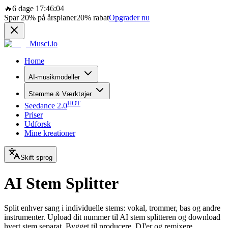
🔥
6 dage 17:46:04
Spar
20%
på årsplaner
20%
rabat
Opgrader nu
Musci.io
Home
AI-musikmodeller
Stemme & Værktøjer
HOT
Seedance 2.0
Priser
Udforsk
Mine kreationer
Skift sprog
AI Stem Splitter
Split enhver sang i individuelle stems: vokal, trommer, bas og andre
instrumenter. Upload dit nummer til AI stem splitteren og download
hvert stem separat. Bygget til producere, DJ'er og remixere.