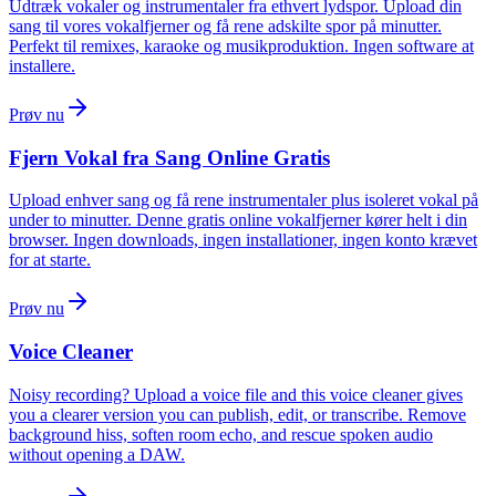
Udtræk vokaler og instrumentaler fra ethvert lydspor. Upload din
sang til vores vokalfjerner og få rene adskilte spor på minutter.
Perfekt til remixes, karaoke og musikproduktion. Ingen software at
installere.
Prøv nu
Fjern Vokal fra Sang Online Gratis
Upload enhver sang og få rene instrumentaler plus isoleret vokal på
under to minutter. Denne gratis online vokalfjerner kører helt i din
browser. Ingen downloads, ingen installationer, ingen konto krævet
for at starte.
Prøv nu
Voice Cleaner
Noisy recording? Upload a voice file and this voice cleaner gives
you a clearer version you can publish, edit, or transcribe. Remove
background hiss, soften room echo, and rescue spoken audio
without opening a DAW.