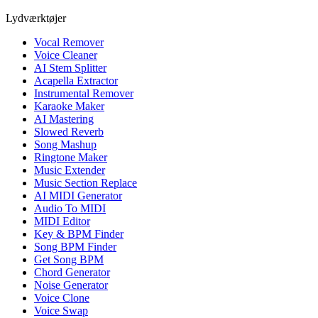
Lydværktøjer
Vocal Remover
Voice Cleaner
AI Stem Splitter
Acapella Extractor
Instrumental Remover
Karaoke Maker
AI Mastering
Slowed Reverb
Song Mashup
Ringtone Maker
Music Extender
Music Section Replace
AI MIDI Generator
Audio To MIDI
MIDI Editor
Key & BPM Finder
Song BPM Finder
Get Song BPM
Chord Generator
Noise Generator
Voice Clone
Voice Swap