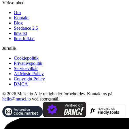
Virksomhed
Om
Kontakt
Blog
Seedance 2.5
llms.txt
llms-full.txt
Juridisk
Cookiepolitik
Privatlivspolitik
Servicevilkår
AI Music Policy
Copyright Policy
DMCA
© 2026 Musci.io Alle rettigheder forbeholdes. Kontakt os på
hello@musci.io
ved spørgsmål.