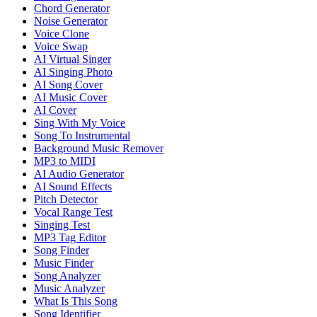
Chord Generator
Noise Generator
Voice Clone
Voice Swap
AI Virtual Singer
AI Singing Photo
AI Song Cover
AI Music Cover
AI Cover
Sing With My Voice
Song To Instrumental
Background Music Remover
MP3 to MIDI
AI Audio Generator
AI Sound Effects
Pitch Detector
Vocal Range Test
Singing Test
MP3 Tag Editor
Song Finder
Music Finder
Song Analyzer
Music Analyzer
What Is This Song
Song Identifier