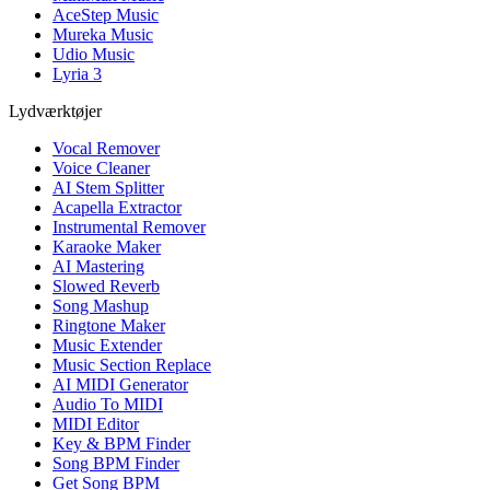
AceStep Music
Mureka Music
Udio Music
Lyria 3
Lydværktøjer
Vocal Remover
Voice Cleaner
AI Stem Splitter
Acapella Extractor
Instrumental Remover
Karaoke Maker
AI Mastering
Slowed Reverb
Song Mashup
Ringtone Maker
Music Extender
Music Section Replace
AI MIDI Generator
Audio To MIDI
MIDI Editor
Key & BPM Finder
Song BPM Finder
Get Song BPM