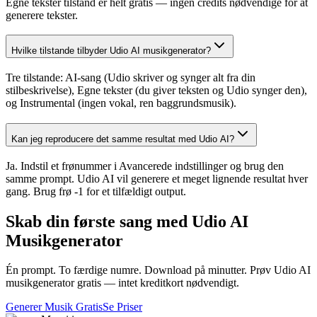
Egne tekster tilstand er helt gratis — ingen credits nødvendige for at
generere tekster.
Hvilke tilstande tilbyder Udio AI musikgenerator?
Tre tilstande: AI-sang (Udio skriver og synger alt fra din
stilbeskrivelse), Egne tekster (du giver teksten og Udio synger den),
og Instrumental (ingen vokal, ren baggrundsmusik).
Kan jeg reproducere det samme resultat med Udio AI?
Ja. Indstil et frønummer i Avancerede indstillinger og brug den
samme prompt. Udio AI vil generere et meget lignende resultat hver
gang. Brug frø -1 for et tilfældigt output.
Skab din første sang med Udio AI
Musikgenerator
Én prompt. To færdige numre. Download på minutter. Prøv Udio AI
musikgenerator gratis — intet kreditkort nødvendigt.
Generer Musik Gratis
Se Priser