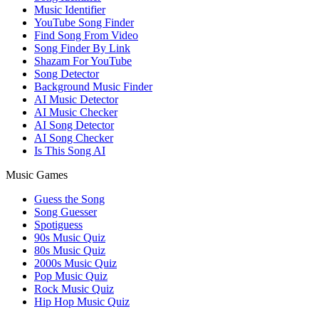
Music Identifier
YouTube Song Finder
Find Song From Video
Song Finder By Link
Shazam For YouTube
Song Detector
Background Music Finder
AI Music Detector
AI Music Checker
AI Song Detector
AI Song Checker
Is This Song AI
Music Games
Guess the Song
Song Guesser
Spotiguess
90s Music Quiz
80s Music Quiz
2000s Music Quiz
Pop Music Quiz
Rock Music Quiz
Hip Hop Music Quiz