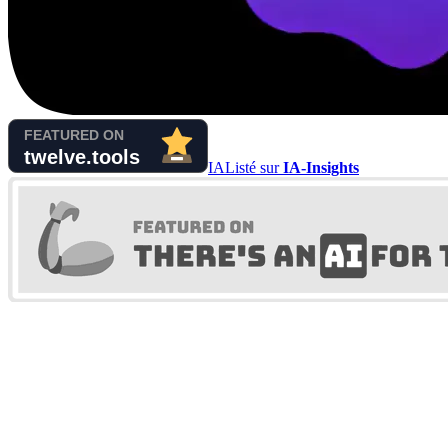
IA
Listé sur
IA-Insights