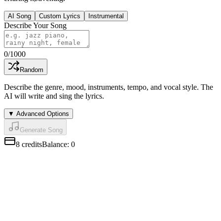
AI Song
Custom Lyrics
Instrumental
Describe Your Song
0
/1000
Random
Describe the genre, mood, instruments, tempo, and vocal style. The
AI will write and sing the lyrics.
▼
Advanced Options
Generate Song
8
credits
Balance
:
0