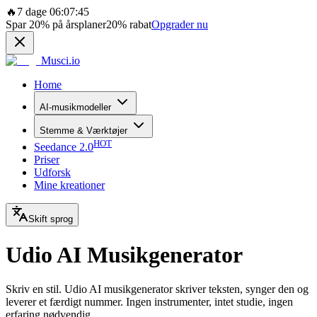
🔥
7 dage 06:07:45
Spar
20%
på årsplaner
20%
rabat
Opgrader nu
Musci.io
Home
AI-musikmodeller
Stemme & Værktøjer
HOT
Seedance 2.0
Priser
Udforsk
Mine kreationer
Skift sprog
Udio AI Musikgenerator
Skriv en stil. Udio AI musikgenerator skriver teksten, synger den og
leverer et færdigt nummer. Ingen instrumenter, intet studie, ingen
erfaring nødvendig.