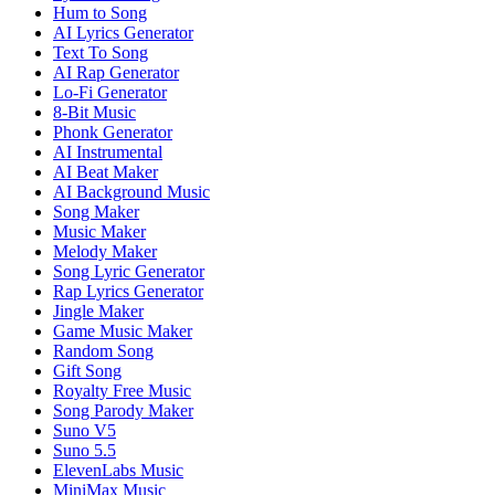
Hum to Song
AI Lyrics Generator
Text To Song
AI Rap Generator
Lo-Fi Generator
8-Bit Music
Phonk Generator
AI Instrumental
AI Beat Maker
AI Background Music
Song Maker
Music Maker
Melody Maker
Song Lyric Generator
Rap Lyrics Generator
Jingle Maker
Game Music Maker
Random Song
Gift Song
Royalty Free Music
Song Parody Maker
Suno V5
Suno 5.5
ElevenLabs Music
MiniMax Music