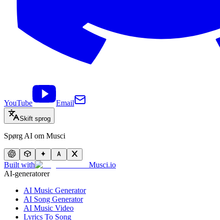
YouTube
Email
Skift sprog
Spørg AI om Musci
Built with
Musci.io
AI-generatorer
AI Music Generator
AI Song Generator
AI Music Video
Lyrics To Song