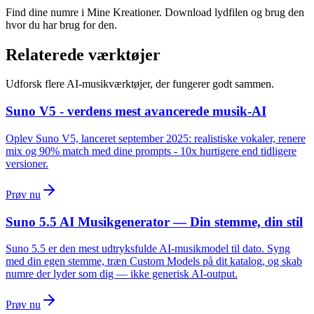
Find dine numre i Mine Kreationer. Download lydfilen og brug den
hvor du har brug for den.
Relaterede værktøjer
Udforsk flere AI-musikværktøjer, der fungerer godt sammen.
Suno V5 - verdens mest avancerede musik-AI
Oplev Suno V5, lanceret september 2025: realistiske vokaler, renere
mix og 90% match med dine prompts - 10x hurtigere end tidligere
versioner.
Prøv nu
Suno 5.5 AI Musikgenerator — Din stemme, din stil
Suno 5.5 er den mest udtryksfulde AI-musikmodel til dato. Syng
med din egen stemme, træn Custom Models på dit katalog, og skab
numre der lyder som dig — ikke generisk AI-output.
Prøv nu