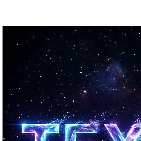
Udeluk uønskede stilarter
Brug feltet med negative tags til at udelukke bestemte genrer eller
instrumenter fra outputtet. Få præcis den lyd du leder efter.