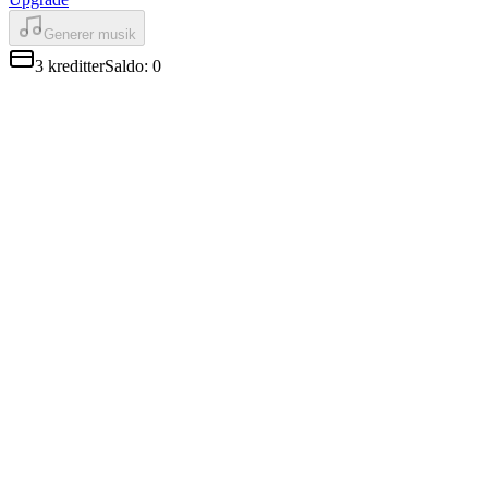
Generer musik
3
kreditter
Saldo
:
0
Sange klar på få sekunder
En komplet sang genereres på få sekunder, ikke minutter. Modellen
behandler dine tags og sangtekst hurtigere end enhver anden AI-