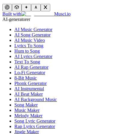
Built with
Musci.io
AI-generatorer
AI Music Generator
AI Song Generator
AI Music Video
Lyrics To Song
Hum to Song
AI Lyrics Generator
Text To Song
AI Rap Generator
Lo-Fi Generator
8-Bit Music
Phonk Generator
AI Instrumental
AI Beat Maker
AI Background Music
Song Maker
Music Maker
Melody Maker
Song Lyric Generator
Rap Lyrics Generator
Jingle Maker