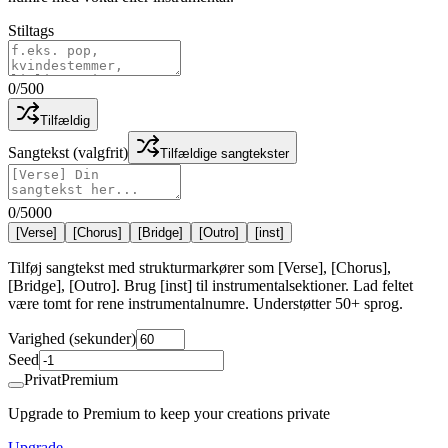
Stiltags
0
/
500
Tilfældig
Sangtekst (valgfrit)
Tilfældige sangtekster
0
/
5000
[Verse]
[Chorus]
[Bridge]
[Outro]
[inst]
Tilføj sangtekst med strukturmarkører som [Verse], [Chorus],
[Bridge], [Outro]. Brug [inst] til instrumentalsektioner. Lad feltet
være tomt for rene instrumentalnumre. Understøtter 50+ sprog.
Varighed (sekunder)
Seed
Privat
Premium
Upgrade to Premium to keep your creations private
Upgrade