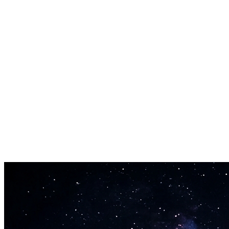
stilkontrol.
Op til 4 minutter pr. nummer
Generer korte klip eller fuldlængde sange op til 240 sekunder. Betal
pr. sekund, så du kun bruger på det, du skaber.
Reproducerbare resultater med seed
Indstil et seed-nummer for at reproducere det nøjagtige samme
output. Fandt du en lyd, du elsker? Lås seed'en og iterer på
sangtekst eller tags uden at miste stemningen.