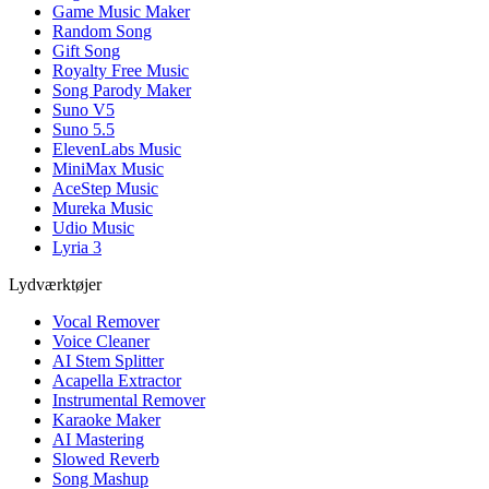
Game Music Maker
Random Song
Gift Song
Royalty Free Music
Song Parody Maker
Suno V5
Suno 5.5
ElevenLabs Music
MiniMax Music
AceStep Music
Mureka Music
Udio Music
Lyria 3
Lydværktøjer
Vocal Remover
Voice Cleaner
AI Stem Splitter
Acapella Extractor
Instrumental Remover
Karaoke Maker
AI Mastering
Slowed Reverb
Song Mashup