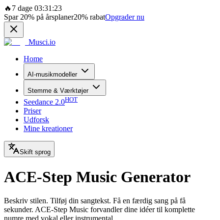
🔥
7 dage 03:31:23
Spar
20%
på årsplaner
20%
rabat
Opgrader nu
Musci.io
Home
AI-musikmodeller
Stemme & Værktøjer
HOT
Seedance 2.0
Priser
Udforsk
Mine kreationer
Skift sprog
ACE-Step Music Generator
Beskriv stilen. Tilføj din sangtekst. Få en færdig sang på få
sekunder. ACE-Step Music forvandler dine idéer til komplette
numre med vokal eller instrumental.