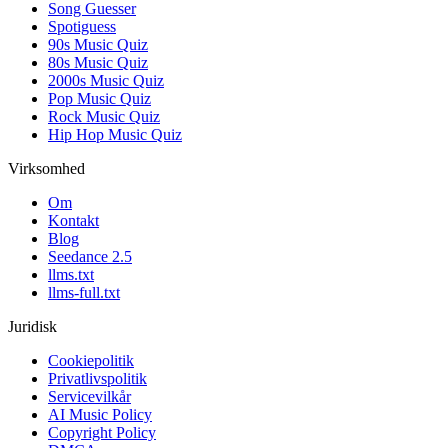
Song Guesser
Spotiguess
90s Music Quiz
80s Music Quiz
2000s Music Quiz
Pop Music Quiz
Rock Music Quiz
Hip Hop Music Quiz
Virksomhed
Om
Kontakt
Blog
Seedance 2.5
llms.txt
llms-full.txt
Juridisk
Cookiepolitik
Privatlivspolitik
Servicevilkår
AI Music Policy
Copyright Policy