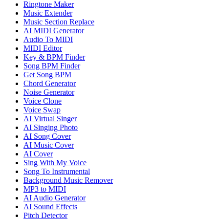
Ringtone Maker
Music Extender
Music Section Replace
AI MIDI Generator
Audio To MIDI
MIDI Editor
Key & BPM Finder
Song BPM Finder
Get Song BPM
Chord Generator
Noise Generator
Voice Clone
Voice Swap
AI Virtual Singer
AI Singing Photo
AI Song Cover
AI Music Cover
AI Cover
Sing With My Voice
Song To Instrumental
Background Music Remover
MP3 to MIDI
AI Audio Generator
AI Sound Effects
Pitch Detector