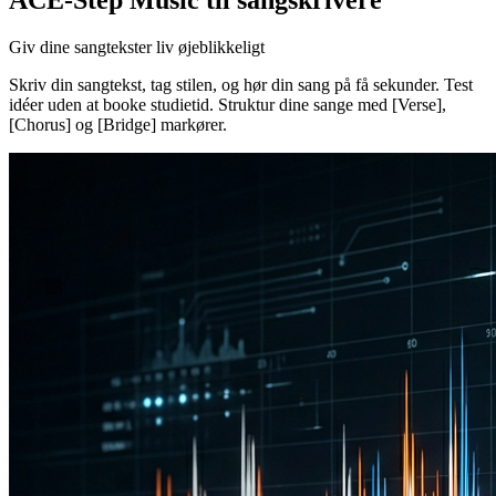
ACE-Step Music til sangskrivere
Giv dine sangtekster liv øjeblikkeligt
Skriv din sangtekst, tag stilen, og hør din sang på få sekunder. Test
idéer uden at booke studietid. Struktur dine sange med [Verse],
[Chorus] og [Bridge] markører.