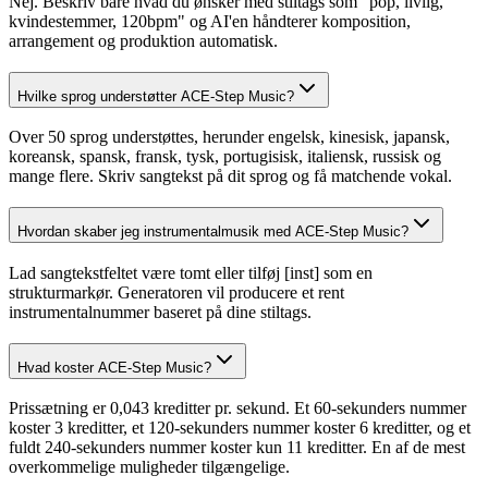
Nej. Beskriv bare hvad du ønsker med stiltags som "pop, livlig,
kvindestemmer, 120bpm" og AI'en håndterer komposition,
arrangement og produktion automatisk.
Hvilke sprog understøtter ACE-Step Music?
Over 50 sprog understøttes, herunder engelsk, kinesisk, japansk,
koreansk, spansk, fransk, tysk, portugisisk, italiensk, russisk og
mange flere. Skriv sangtekst på dit sprog og få matchende vokal.
Hvordan skaber jeg instrumentalmusik med ACE-Step Music?
Lad sangtekstfeltet være tomt eller tilføj [inst] som en
strukturmarkør. Generatoren vil producere et rent
instrumentalnummer baseret på dine stiltags.
Hvad koster ACE-Step Music?
Prissætning er 0,043 kreditter pr. sekund. Et 60-sekunders nummer
koster 3 kreditter, et 120-sekunders nummer koster 6 kreditter, og et
fuldt 240-sekunders nummer koster kun 11 kreditter. En af de mest
overkommelige muligheder tilgængelige.