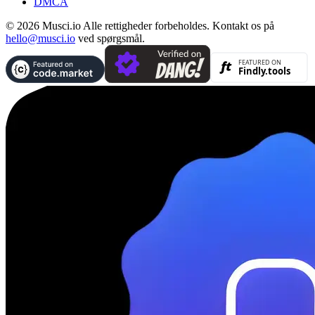
DMCA
© 2026 Musci.io Alle rettigheder forbeholdes. Kontakt os på
hello@musci.io
ved spørgsmål.