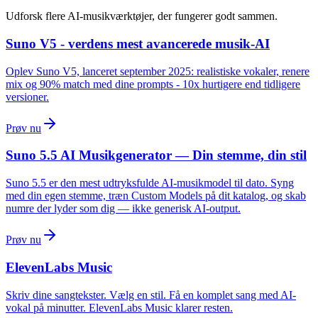
Udforsk flere AI-musikværktøjer, der fungerer godt sammen.
Suno V5 - verdens mest avancerede musik-AI
Oplev Suno V5, lanceret september 2025: realistiske vokaler, renere
mix og 90% match med dine prompts - 10x hurtigere end tidligere
versioner.
Prøv nu
Suno 5.5 AI Musikgenerator — Din stemme, din stil
Suno 5.5 er den mest udtryksfulde AI-musikmodel til dato. Syng
med din egen stemme, træn Custom Models på dit katalog, og skab
numre der lyder som dig — ikke generisk AI-output.
Prøv nu
ElevenLabs Music
Skriv dine sangtekster. Vælg en stil. Få en komplet sang med AI-
vokal på minutter. ElevenLabs Music klarer resten.