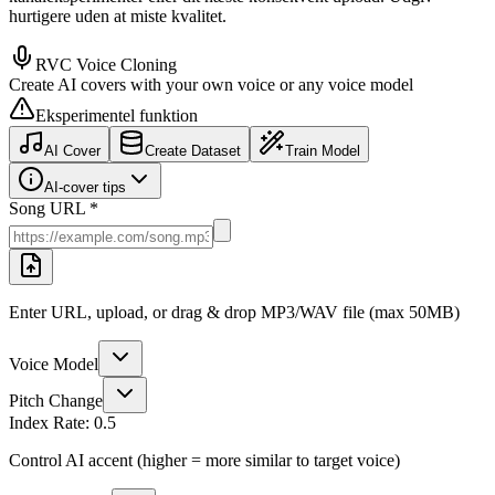
hurtigere uden at miste kvalitet.
RVC Voice Cloning
Create AI covers with your own voice or any voice model
Eksperimentel funktion
AI Cover
Create Dataset
Train Model
AI-cover tips
Song URL *
Enter URL, upload, or drag & drop MP3/WAV file (max 50MB)
Voice Model
Pitch Change
Index Rate:
0.5
Control AI accent (higher = more similar to target voice)