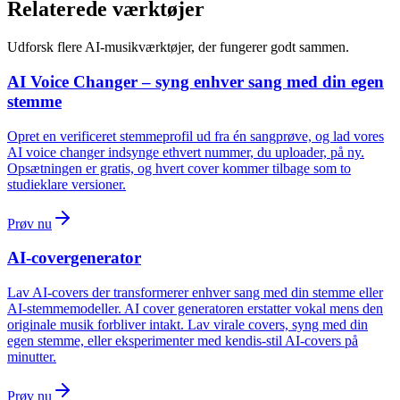
Relaterede værktøjer
Udforsk flere AI-musikværktøjer, der fungerer godt sammen.
AI Voice Changer – syng enhver sang med din egen
stemme
Opret en verificeret stemmeprofil ud fra én sangprøve, og lad vores
AI voice changer indsynge ethvert nummer, du uploader, på ny.
Opsætningen er gratis, og hvert cover kommer tilbage som to
studieklare versioner.
Prøv nu
AI-covergenerator
Lav AI-covers der transformerer enhver sang med din stemme eller
AI-stemmemodeller. AI cover generatoren erstatter vokal mens den
originale musik forbliver intakt. Lav virale covers, syng med din
egen stemme, eller eksperimenter med kendis-stil AI-covers på
minutter.
Prøv nu