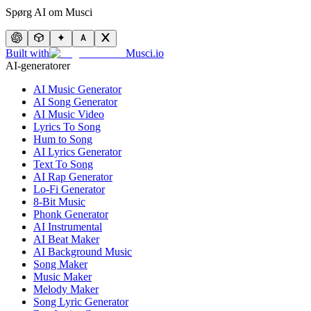
Spørg AI om Musci
Built with
Musci.io
AI-generatorer
AI Music Generator
AI Song Generator
AI Music Video
Lyrics To Song
Hum to Song
AI Lyrics Generator
Text To Song
AI Rap Generator
Lo-Fi Generator
8-Bit Music
Phonk Generator
AI Instrumental
AI Beat Maker
AI Background Music
Song Maker
Music Maker
Melody Maker
Song Lyric Generator