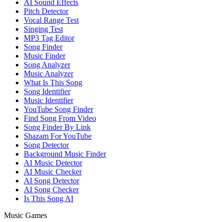
AI Sound Effects
Pitch Detector
Vocal Range Test
Singing Test
MP3 Tag Editor
Song Finder
Music Finder
Song Analyzer
Music Analyzer
What Is This Song
Song Identifier
Music Identifier
YouTube Song Finder
Find Song From Video
Song Finder By Link
Shazam For YouTube
Song Detector
Background Music Finder
AI Music Detector
AI Music Checker
AI Song Detector
AI Song Checker
Is This Song AI
Music Games