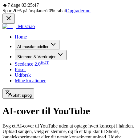
🔥
7 dage 03:25:47
Spar
20%
på årsplaner
20%
rabat
Opgrader nu
Musci.io
Home
AI-musikmodeller
Stemme & Værktøjer
HOT
Seedance 2.0
Priser
Udforsk
Mine kreationer
Skift sprog
AI-cover til YouTube
Byg et AI-cover til YouTube uden at optage hvert koncept i hånden.
Upload sangen, vælg en stemme, og få et klip klar til Shorts,
kanaleksperimenter eller dit næste konsekvent upload. Udgiv