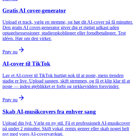
Gratis AI cover-generator
Upload et track, vælg en stemme, og hør dit AI-cover på få minutter.
Den gratis AI cover-generator giver dig et rigtigt udkast uden
optagelsessessioner, studieopkoblinger eller forudbetalinger. Test
idéen. Hør om den virker.
Prøv nu
AI-cover til TikTok
Lav et AI-cover til TikTok hurtigt nok til at poste, mens trenden
stadig er live. Upload sangen, skift stemmen, og få et klip klar til at
poste — inden øjeblikket er forbi og rækkevidden forsvinder.
Prøv nu
Skab AI-musikcovers fra enhver sang
Upload din lyd. Vælg en ny stil. Få et professionelt AI-musikcover
på under 2 minutter. Skift vokal, remix genrer eller skab noget helt
nyt med vores AI-coverværktøj.