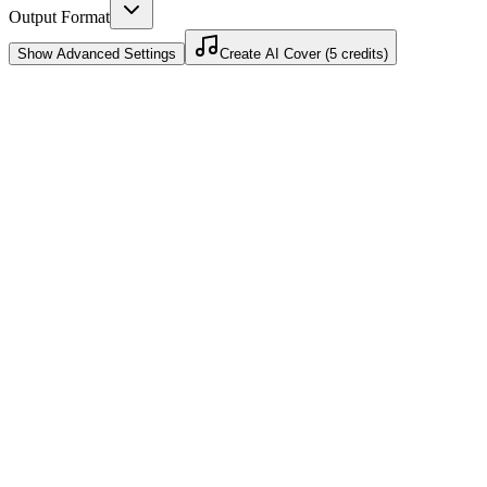
Output Format
Show
Advanced Settings
Create AI Cover (5 credits)
Virker til YouTube Shorts
Et AI-cover til YouTube kan starte som et kort hook og blive en
Shorts-first indholdsstrategi.