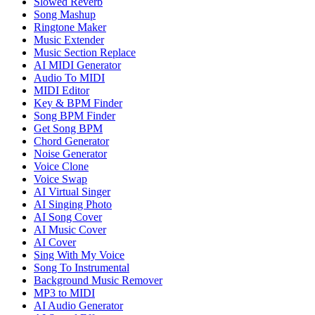
Slowed Reverb
Song Mashup
Ringtone Maker
Music Extender
Music Section Replace
AI MIDI Generator
Audio To MIDI
MIDI Editor
Key & BPM Finder
Song BPM Finder
Get Song BPM
Chord Generator
Noise Generator
Voice Clone
Voice Swap
AI Virtual Singer
AI Singing Photo
AI Song Cover
AI Music Cover
AI Cover
Sing With My Voice
Song To Instrumental
Background Music Remover
MP3 to MIDI
AI Audio Generator