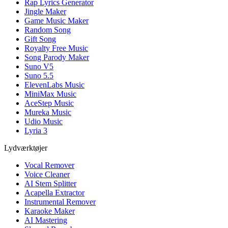
Rap Lyrics Generator
Jingle Maker
Game Music Maker
Random Song
Gift Song
Royalty Free Music
Song Parody Maker
Suno V5
Suno 5.5
ElevenLabs Music
MiniMax Music
AceStep Music
Mureka Music
Udio Music
Lyria 3
Lydværktøjer
Vocal Remover
Voice Cleaner
AI Stem Splitter
Acapella Extractor
Instrumental Remover
Karaoke Maker
AI Mastering