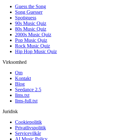
Guess the Song
Song Guesser
Spotiguess
90s Music Quiz
80s Music Quiz
2000s Music Quiz
Pop Music Quiz
Rock Music Quiz
Hip Hop Music Quiz
Virksomhed
Om
Kontakt
Blog
Seedance 2.5
llms.txt
llms-full.txt
Juridisk
Cookiepolitik
Privatlivspolitik
Servicevilkår
AI Music Policy