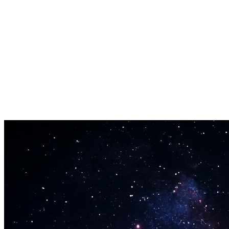
WAV og MP3-eksport
Outputtet passer direkte ind i dit eksisterende upload- og
redigeringsworkflow.
Gentagelig serieformat
En AI-cover til YouTube-serie giver dit publikum noget velkendt at
vende tilbage til hver uge.