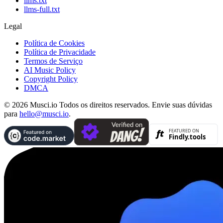
llms.txt
llms-full.txt
Legal
Política de Cookies
Política de Privacidade
Termos de Serviço
AI Music Policy
Copyright Policy
DMCA
© 2026 Musci.io Todos os direitos reservados. Envie suas dúvidas
para
hello@musci.io
.