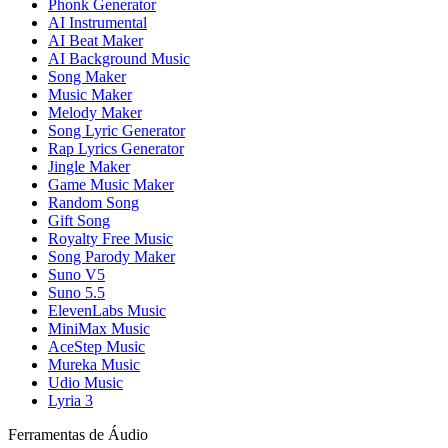
Phonk Generator
AI Instrumental
AI Beat Maker
AI Background Music
Song Maker
Music Maker
Melody Maker
Song Lyric Generator
Rap Lyrics Generator
Jingle Maker
Game Music Maker
Random Song
Gift Song
Royalty Free Music
Song Parody Maker
Suno V5
Suno 5.5
ElevenLabs Music
MiniMax Music
AceStep Music
Mureka Music
Udio Music
Lyria 3
Ferramentas de Áudio