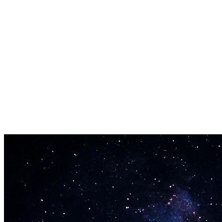
Privado por Padrão
Seu modelo treinado permanece privado. Apenas você controla o
acesso e os direitos de uso.
Exporte em Qualquer Lugar
Baixe seu modelo treinado. Use com outras ferramentas compatíveis
com RVC, se necessário.