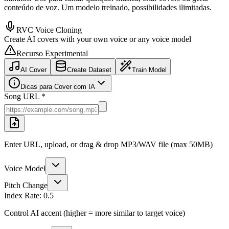
conteúdo de voz. Um modelo treinado, possibilidades ilimitadas.
RVC Voice Cloning
Create AI covers with your own voice or any voice model
Recurso Experimental
AI Cover
Create Dataset
Train Model
Dicas para Cover com IA
Song URL *
Enter URL, upload, or drag & drop MP3/WAV file (max 50MB)
Voice Model
Pitch Change
Index Rate:
0.5
Control AI accent (higher = more similar to target voice)