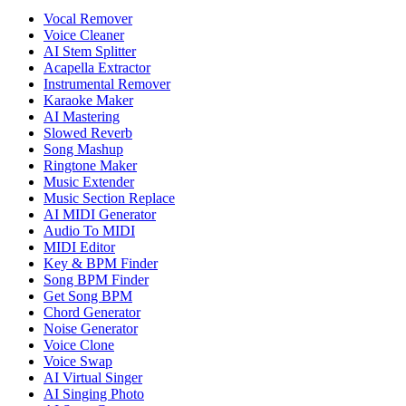
Vocal Remover
Voice Cleaner
AI Stem Splitter
Acapella Extractor
Instrumental Remover
Karaoke Maker
AI Mastering
Slowed Reverb
Song Mashup
Ringtone Maker
Music Extender
Music Section Replace
AI MIDI Generator
Audio To MIDI
MIDI Editor
Key & BPM Finder
Song BPM Finder
Get Song BPM
Chord Generator
Noise Generator
Voice Clone
Voice Swap
AI Virtual Singer
AI Singing Photo