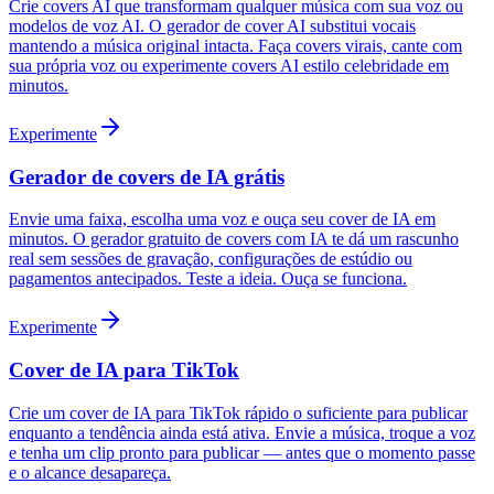
Crie covers AI que transformam qualquer música com sua voz ou
modelos de voz AI. O gerador de cover AI substitui vocais
mantendo a música original intacta. Faça covers virais, cante com
sua própria voz ou experimente covers AI estilo celebridade em
minutos.
Experimente
Gerador de covers de IA grátis
Envie uma faixa, escolha uma voz e ouça seu cover de IA em
minutos. O gerador gratuito de covers com IA te dá um rascunho
real sem sessões de gravação, configurações de estúdio ou
pagamentos antecipados. Teste a ideia. Ouça se funciona.
Experimente
Cover de IA para TikTok
Crie um cover de IA para TikTok rápido o suficiente para publicar
enquanto a tendência ainda está ativa. Envie a música, troque a voz
e tenha um clip pronto para publicar — antes que o momento passe
e o alcance desapareça.