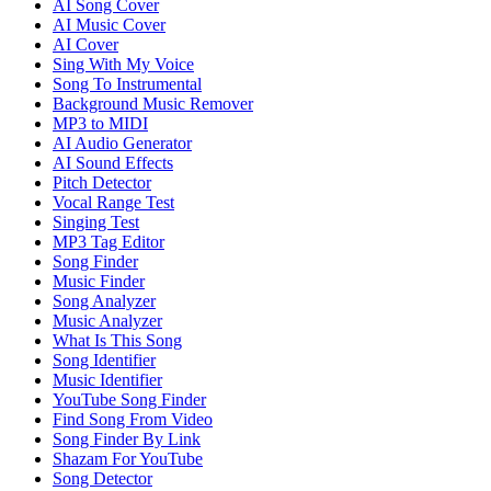
AI Song Cover
AI Music Cover
AI Cover
Sing With My Voice
Song To Instrumental
Background Music Remover
MP3 to MIDI
AI Audio Generator
AI Sound Effects
Pitch Detector
Vocal Range Test
Singing Test
MP3 Tag Editor
Song Finder
Music Finder
Song Analyzer
Music Analyzer
What Is This Song
Song Identifier
Music Identifier
YouTube Song Finder
Find Song From Video
Song Finder By Link
Shazam For YouTube
Song Detector