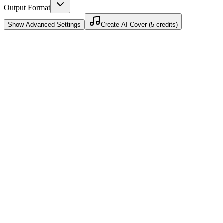
Output Format
Show
Advanced Settings
Create AI Cover (5 credits)
Treinamento de 30 Minutos
Complete o treinamento em meia hora. Nosso sistema otimizado
entrega seu modelo personalizado no mesmo dia que você envia as