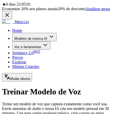
🔥
6 dias 22:05:01
Economize
20%
nos planos anuais
20%
de desconto
Atualizar agora
Musci.io
Home
Modelos de música IA
Voz e ferramentas
HOT
Seedance 2.0
Preços
Explorar
Minhas Criações
Mudar idioma
Treinar Modelo de Voz
Treine um modelo de voz que captura exatamente como você soa.
Envie amostras de áudio e nossa IA cria seu modelo pessoal em 30
minutos. Use para cantar qualquer música, criar covers ou gerar