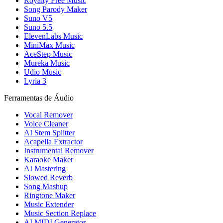
Royalty Free Music
Song Parody Maker
Suno V5
Suno 5.5
ElevenLabs Music
MiniMax Music
AceStep Music
Mureka Music
Udio Music
Lyria 3
Ferramentas de Áudio
Vocal Remover
Voice Cleaner
AI Stem Splitter
Acapella Extractor
Instrumental Remover
Karaoke Maker
AI Mastering
Slowed Reverb
Song Mashup
Ringtone Maker
Music Extender
Music Section Replace
AI MIDI Generator