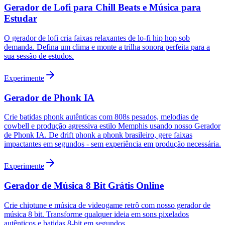
Gerador de Lofi para Chill Beats e Música para
Estudar
O gerador de lofi cria faixas relaxantes de lo-fi hip hop sob
demanda. Defina um clima e monte a trilha sonora perfeita para a
sua sessão de estudos.
Experimente
Gerador de Phonk IA
Crie batidas phonk autênticas com 808s pesados, melodias de
cowbell e produção agressiva estilo Memphis usando nosso Gerador
de Phonk IA. De drift phonk a phonk brasileiro, gere faixas
impactantes em segundos - sem experiência em produção necessária.
Experimente
Gerador de Música 8 Bit Grátis Online
Crie chiptune e música de videogame retrô com nosso gerador de
música 8 bit. Transforme qualquer ideia em sons pixelados
autênticos e batidas 8-bit em segundos.