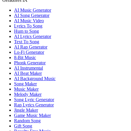
Geradores IA
AI Music Generator
AI Song Generator
AI Music Video
Lyrics To Song
Hum to Song
AI Lyrics Generator
Text To Song
AI Rap Generator
Lo-Fi Generator
8-Bit Music
Phonk Generator
AI Instrumental
AI Beat Maker
AI Background Music
Song Maker
Music Maker
Melody Maker
Song Lyric Generator
Rap Lyrics Generator
Jingle Maker
Game Music Maker
Random Song
Gift Song