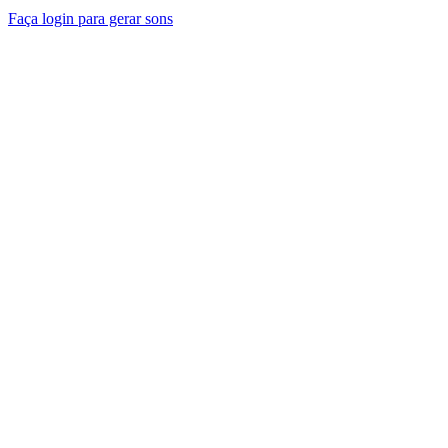
Faça login para gerar sons
Criação baseada em prompts
Descreva qualquer som em linguagem natural. O gerador de efeitos