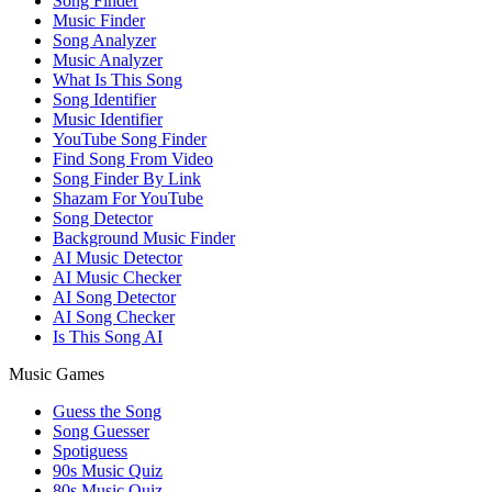
Song Finder
Music Finder
Song Analyzer
Music Analyzer
What Is This Song
Song Identifier
Music Identifier
YouTube Song Finder
Find Song From Video
Song Finder By Link
Shazam For YouTube
Song Detector
Background Music Finder
AI Music Detector
AI Music Checker
AI Song Detector
AI Song Checker
Is This Song AI
Music Games
Guess the Song
Song Guesser
Spotiguess
90s Music Quiz
80s Music Quiz