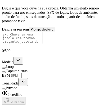
Digite o que você ouve na sua cabeça. Obtenha um efeito sonoro
pronto para uso em segundos. SFX de jogos, loops de ambiente,
áudio de fundo, sons de transição — tudo a partir de um único
prompt de texto.
Descreva seu som
Prompt aleatório
0
/
500
Modelo
Loop
Capturar letras
BPM
Tonalidade
Privado
2
créditos
Gerar som