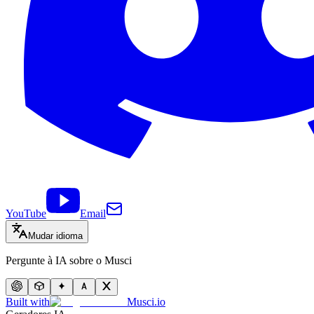
YouTube
Email
Mudar idioma
Pergunte à IA sobre o Musci
Built with
Musci.io