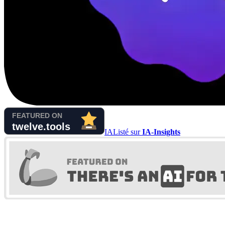
IA
Listé sur
IA-Insights