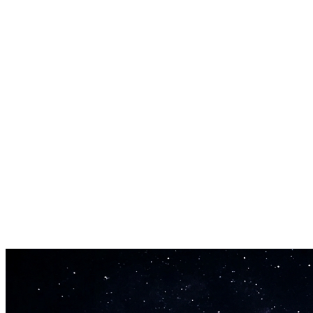
Escolha entre 24 tonalidades musicais (maior e menor). Ajuste seus
efeitos sonoros à tonalidade do seu projeto para que tudo soe
coerente.
Captura de legendas de letras
Ative a captura de letras para extrair conteúdo textual de sons
vocais. Útil para exibições estilo karaokê ou geração de legendas.
Saída livre de royalties
Cada som que você gera é seu. Use em projetos comerciais, vídeos
do YouTube, jogos ou aplicativos sem taxas de licença ou atribuição
necessária.