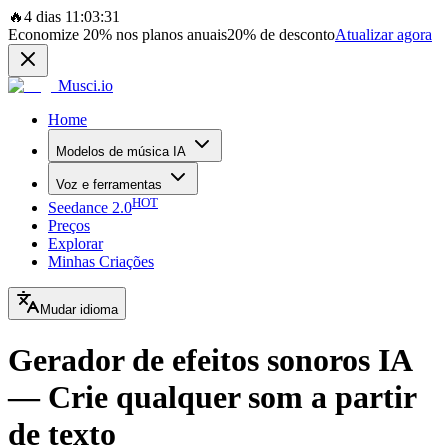
🔥
4 dias 11:03:31
Economize
20%
nos planos anuais
20%
de desconto
Atualizar agora
Musci.io
Home
Modelos de música IA
Voz e ferramentas
HOT
Seedance 2.0
Preços
Explorar
Minhas Criações
Mudar idioma
Gerador de efeitos sonoros IA
— Crie qualquer som a partir
de texto