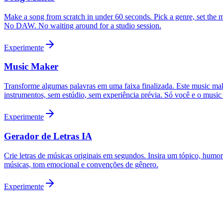
Make a song from scratch in under 60 seconds. Pick a genre, set the mo
No DAW. No waiting around for a studio session.
Experimente
Music Maker
Transforme algumas palavras em uma faixa finalizada. Este music make
instrumentos, sem estúdio, sem experiência prévia. Só você e o music
Experimente
Gerador de Letras IA
Crie letras de músicas originais em segundos. Insira um tópico, humor
músicas, tom emocional e convenções de gênero.
Experimente