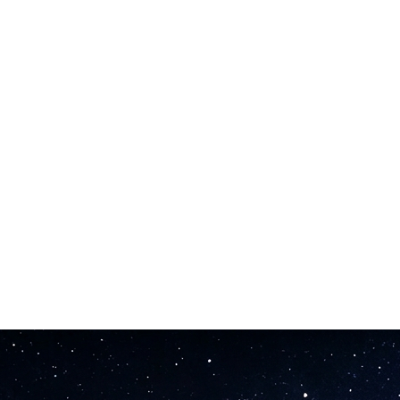
 sintetizados por IA.
ações.
cas completas em 30-60 segundos.