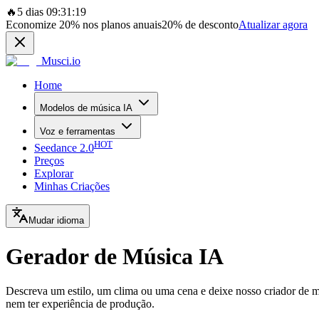
🔥
5 dias 09:31:19
Economize
20%
nos planos anuais
20%
de desconto
Atualizar agora
Musci.io
Home
Modelos de música IA
Voz e ferramentas
HOT
Seedance 2.0
Preços
Explorar
Minhas Criações
Mudar idioma
Gerador de Música IA
Descreva um estilo, um clima ou uma cena e deixe nosso criador de mú
nem ter experiência de produção.