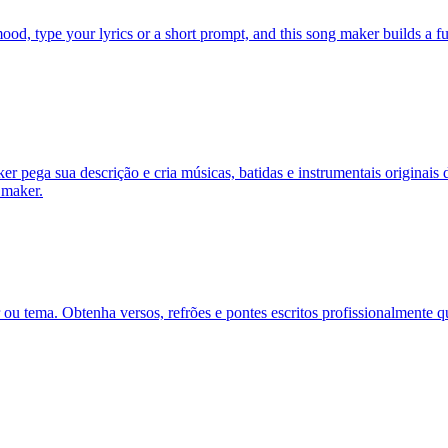
od, type your lyrics or a short prompt, and this song maker builds a fu
r pega sua descrição e cria músicas, batidas e instrumentais originais
 maker.
 ou tema. Obtenha versos, refrões e pontes escritos profissionalmente 