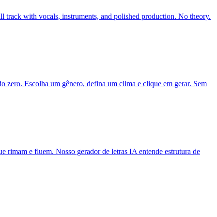
ll track with vocals, instruments, and polished production. No theory.
 do zero. Escolha um gênero, defina um clima e clique em gerar. Sem
que rimam e fluem. Nosso gerador de letras IA entende estrutura de