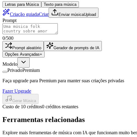
Letras para Música
Texto para música
Criação guiada
Criar
Enviar música
Upload
Prompt
0
/
500
Prompt aleatório
Gerador de prompts de IA
Opções Avançadas
+
Modelo
Privado
Premium
Faça upgrade para Premium para manter suas criações privadas
Fazer Upgrade
Gerar Música
Custo de 10 créditos
0 créditos restantes
Ferramentas relacionadas
Explore mais ferramentas de música com IA que funcionam muito bem