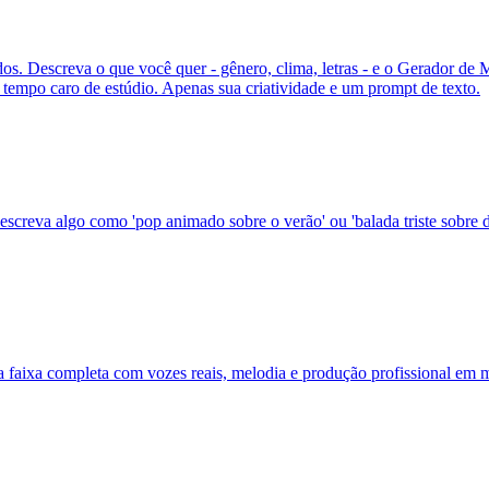
. Descreva o que você quer - gênero, clima, letras - e o Gerador de 
tempo caro de estúdio. Apenas sua criatividade e um prompt de texto.
creva algo como 'pop animado sobre o verão' ou 'balada triste sobre d
a faixa completa com vozes reais, melodia e produção profissional em 