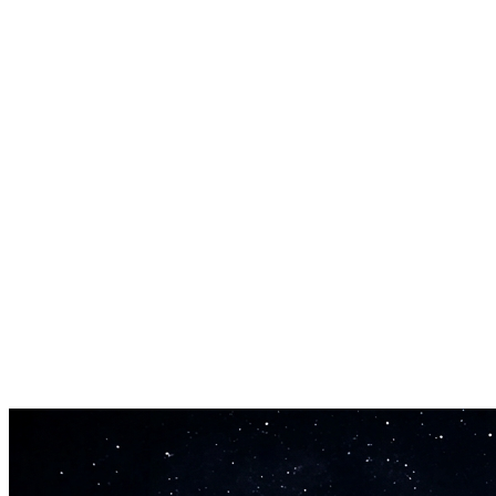
Vocal e Instrumental
Gere faixas puramente instrumentais ou músicas completas com vocais
Extensão e Remix de Faixas
Estenda músicas existentes, remixe com novos elementos ou crie vari
Geração Rápida
Crie faixas completas 40x mais rápido que em tempo real. Gere músi