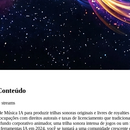
Conteúdo
e streams
úsica IA para produzir trilhas sonoras originais e livres de royaltie
ocupações com direitos autorais e taxas de licenciamento que tradicio
um fundo corporativo animador, uma trilha sonora intensa de jogos ou u
e ferramentas IA em 2024, você se juntará a uma comunidade crescent