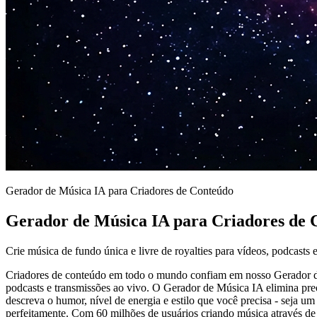
Gerador de Música IA para Criadores de Conteúdo
Gerador de Música IA para Criadores de 
Crie música de fundo única e livre de royalties para vídeos, podcasts 
Criadores de conteúdo em todo o mundo confiam em nosso Gerador de M
podcasts e transmissões ao vivo. O Gerador de Música IA elimina pre
descreva o humor, nível de energia e estilo que você precisa - seja 
perfeitamente. Com 60 milhões de usuários criando música através d