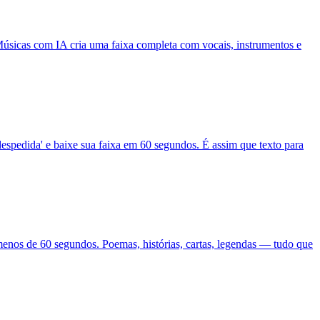
Músicas com IA cria uma faixa completa com vocais, instrumentos e
espedida' e baixe sua faixa em 60 segundos. É assim que texto para
menos de 60 segundos. Poemas, histórias, cartas, legendas — tudo que