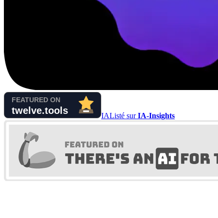
IA
Listé sur
IA-Insights