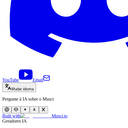
YouTube
Email
Mudar idioma
Pergunte à IA sobre o Musci
Built with
Musci.io
Geradores IA