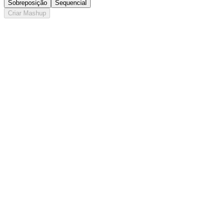
Sobreposição
Sequencial
Criar Mashup
Dois Modos de Mixagem
Sobreponha duas faixas para tocar simultaneamente ou junte-as
sequencialmente em um só arquivo.