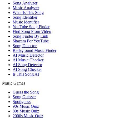
Song Analyzer
Music Analyzer
What Is This Song
Song Identifier
Music Identifier
YouTube Song Finder
Find Song From Video
Song Finder By Link
Shazam For YouTube
Song Detector
Background Music Finder
AI Music Detector
AI Music Checker
AI Song Detector
AI Song Checker
Is This Song AI
Music Games
Guess the Song
Song Guesser
Spotiguess
90s Music Quiz
80s Music Quiz
2000s Music Quiz