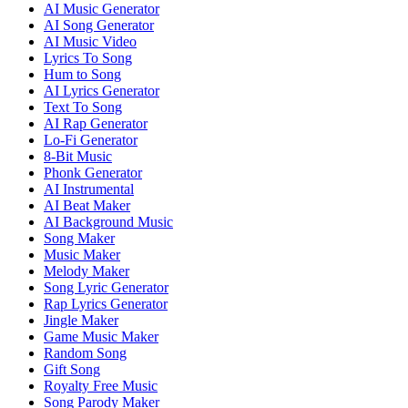
AI Music Generator
AI Song Generator
AI Music Video
Lyrics To Song
Hum to Song
AI Lyrics Generator
Text To Song
AI Rap Generator
Lo-Fi Generator
8-Bit Music
Phonk Generator
AI Instrumental
AI Beat Maker
AI Background Music
Song Maker
Music Maker
Melody Maker
Song Lyric Generator
Rap Lyrics Generator
Jingle Maker
Game Music Maker
Random Song
Gift Song
Royalty Free Music
Song Parody Maker