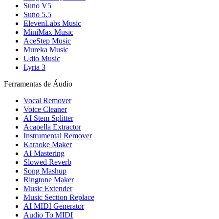
Suno V5
Suno 5.5
ElevenLabs Music
MiniMax Music
AceStep Music
Mureka Music
Udio Music
Lyria 3
Ferramentas de Áudio
Vocal Remover
Voice Cleaner
AI Stem Splitter
Acapella Extractor
Instrumental Remover
Karaoke Maker
AI Mastering
Slowed Reverb
Song Mashup
Ringtone Maker
Music Extender
Music Section Replace
AI MIDI Generator
Audio To MIDI