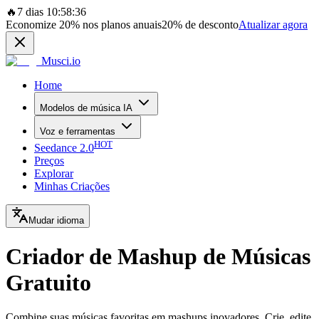
🔥
7 dias 10:58:36
Economize
20%
nos planos anuais
20%
de desconto
Atualizar agora
Musci.io
Home
Modelos de música IA
Voz e ferramentas
HOT
Seedance 2.0
Preços
Explorar
Minhas Criações
Mudar idioma
Criador de Mashup de Músicas
Gratuito
Combine suas músicas favoritas em mashups inovadores. Crie, edite