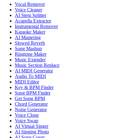
Vocal Remover
Voice Cleaner
AI Stem Splitter
Acapella Extractor
Instrumental Remover
Karaoke Maker
AI Mastering
Slowed Reverb
Song Mashup
Ringtone Maker
Music Extender
Music Section Replace
AI MIDI Generator
Audio To MIDI
MIDI Editor
Key & BPM Finder
Song BPM Finder
Get Song BPM
Chord Generator
Noise Generator
Voice Clone
Voice Swap
AI Virtual Singer
AI Singing Photo
AI Song Cover