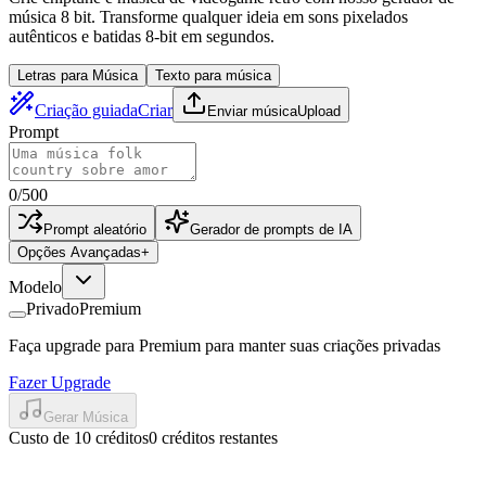
música 8 bit. Transforme qualquer ideia em sons pixelados
autênticos e batidas 8-bit em segundos.
Letras para Música
Texto para música
Criação guiada
Criar
Enviar música
Upload
Prompt
0
/
500
Prompt aleatório
Gerador de prompts de IA
Opções Avançadas
+
Modelo
Privado
Premium
Faça upgrade para Premium para manter suas criações privadas
Fazer Upgrade
Gerar Música
Custo de 10 créditos
0 créditos restantes