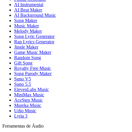
AI Instrumental
AI Beat Maker
AI Background Music
Song Maker
Music Maker
Melody Maker
Song Lyric Generator
Rap Lyrics Generator
Jingle Maker
Game Music Maker
Random Song
Gift Song
Royalty Free Music
Song Parody Maker
Suno V5
Suno 5.5
ElevenLabs Music
MiniMax Music
AceStep Music
Mureka Music
Udio Music
Lyria 3
Ferramentas de Áudio