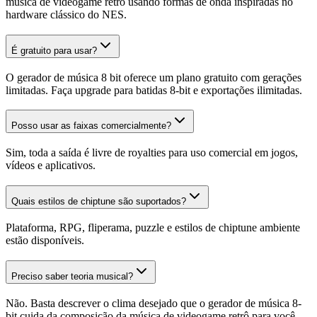
música de videogame retrô usando formas de onda inspiradas no
hardware clássico do NES.
É gratuito para usar?
O gerador de música 8 bit oferece um plano gratuito com gerações
limitadas. Faça upgrade para batidas 8-bit e exportações ilimitadas.
Posso usar as faixas comercialmente?
Sim, toda a saída é livre de royalties para uso comercial em jogos,
vídeos e aplicativos.
Quais estilos de chiptune são suportados?
Plataforma, RPG, fliperama, puzzle e estilos de chiptune ambiente
estão disponíveis.
Preciso saber teoria musical?
Não. Basta descrever o clima desejado que o gerador de música 8-
bit cuida da composição da música de videogame retrô para você.