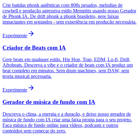
Crie batidas phonk autênticas com 808s pesados, melodias de
cowbell e produção agressiva estilo Memphis usando nosso Gerador
de Phonk IA. De drift phonk a phonk brasileiro, gere faixas
impactantes em segundos - sem experiência em produção necessária.
Experimente
Criador de Beats com IA
Gere beats em qualquer estilo. Hip Hop, Trap, EDM, Lo-fi, Drill,
Afrobeats. Descreva a vibe e o criador de beats com IA produz um
beat completo em minutos. Sem drum machines, sem DAW, sem
teoria musical necessaria.
Experimente
Gerador de música de fundo com IA
Descreva o clima, a energia e a duração, e deixe nosso gerador de
música de fundo com IA criar uma faixa pronta para o seu projeto.
Faça música de fundo online para vídeos, podcasts e outros
conteúdos sem começar do zero.