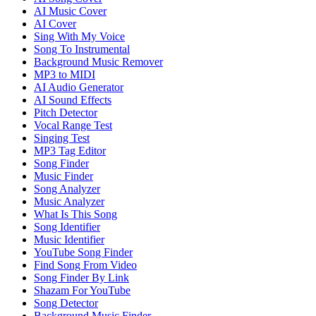
AI Music Cover
AI Cover
Sing With My Voice
Song To Instrumental
Background Music Remover
MP3 to MIDI
AI Audio Generator
AI Sound Effects
Pitch Detector
Vocal Range Test
Singing Test
MP3 Tag Editor
Song Finder
Music Finder
Song Analyzer
Music Analyzer
What Is This Song
Song Identifier
Music Identifier
YouTube Song Finder
Find Song From Video
Song Finder By Link
Shazam For YouTube
Song Detector
Background Music Finder