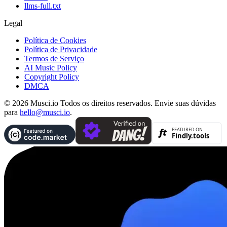
llms-full.txt
Legal
Política de Cookies
Política de Privacidade
Termos de Serviço
AI Music Policy
Copyright Policy
DMCA
© 2026 Musci.io Todos os direitos reservados. Envie suas dúvidas
para
hello@musci.io
.