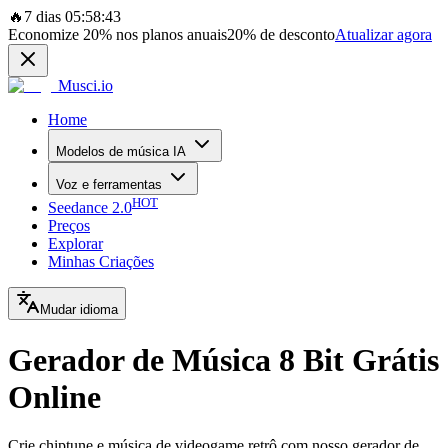
🔥
7 dias 05:58:43
Economize
20%
nos planos anuais
20%
de desconto
Atualizar agora
Musci.io
Home
Modelos de música IA
Voz e ferramentas
HOT
Seedance 2.0
Preços
Explorar
Minhas Criações
Mudar idioma
Gerador de Música 8 Bit Grátis
Online
Crie chiptune e música de videogame retrô com nosso gerador de