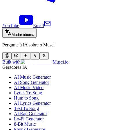
YouTube
Email
Mudar idioma
Pergunte à IA sobre o Musci
Built with
Musci.io
Geradores IA
AI Music Generator
AI Song Generator
AI Music Video
Lyrics To Song
Hum to Song
AI Lyrics Generator
Text To Song
AI Rap Generator
Lo-Fi Generator
8-Bit Music
Phonk Generator