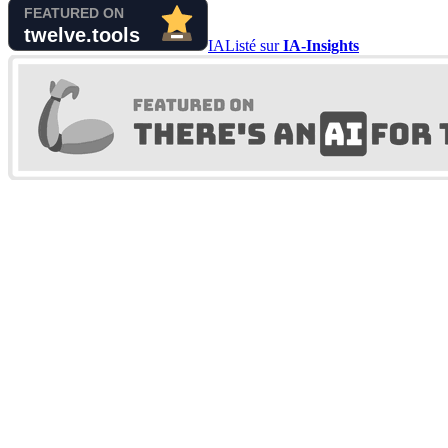
IA
Listé sur
IA-Insights