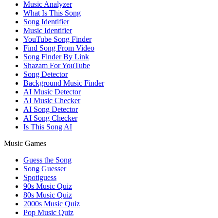
Music Analyzer
What Is This Song
Song Identifier
Music Identifier
YouTube Song Finder
Find Song From Video
Song Finder By Link
Shazam For YouTube
Song Detector
Background Music Finder
AI Music Detector
AI Music Checker
AI Song Detector
AI Song Checker
Is This Song AI
Music Games
Guess the Song
Song Guesser
Spotiguess
90s Music Quiz
80s Music Quiz
2000s Music Quiz
Pop Music Quiz