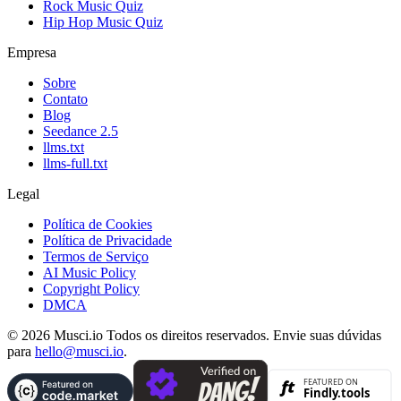
Rock Music Quiz
Hip Hop Music Quiz
Empresa
Sobre
Contato
Blog
Seedance 2.5
llms.txt
llms-full.txt
Legal
Política de Cookies
Política de Privacidade
Termos de Serviço
AI Music Policy
Copyright Policy
DMCA
© 2026 Musci.io Todos os direitos reservados. Envie suas dúvidas
para
hello@musci.io
.