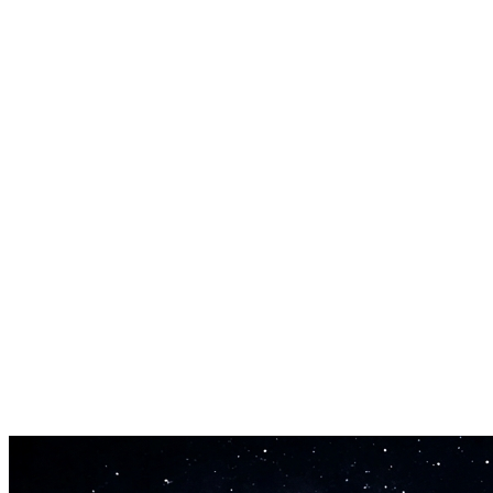
Mixagem Perfeita
A IA analisa o áudio ao redor para criar transições naturais. Sem
cortes estranhos ou energia desigual.
Correspondência de Estilo
Novas seções combinam com o tempo, tom e vibe da sua música.
Soa como se pertencesse.
Retorno em 60 Segundos
Cada substituição gera em menos de um minuto. Rápido o suficiente
para tentar múltiplas abordagens.