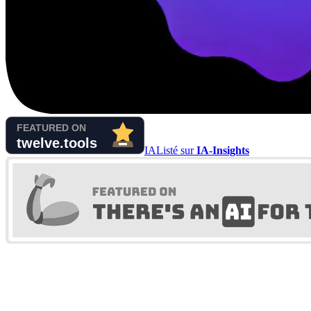
IA
Listé sur
IA-Insights