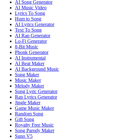
AI Song Generator
AI Music Video
Lyrics To Song
Hum to Song
AI Lyrics Generator
Text To Song
AI Rap Generator
Lo-Fi Generator
8-Bit Music
Phonk Generator
AI Instrumental
AI Beat Maker
AI Background Music
Song Maker
Music Maker
Melody Maker
Song Lyric Generator
Rap Lyrics Generator
Jingle Maker
Game Music Maker
Random Song
Gift Song
Royalty Free Music
Song Parody Maker
Suno V5