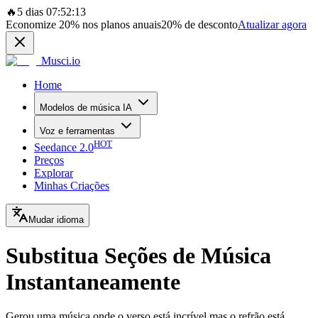
🔥
5 dias 07:52:13
Economize
20%
nos planos anuais
20%
de desconto
Atualizar agora
Musci.io
Home
Modelos de música IA
Voz e ferramentas
HOT
Seedance 2.0
Preços
Explorar
Minhas Criações
Mudar idioma
Substitua Seções de Música
Instantaneamente
Gerou uma música onde o verso está incrível mas o refrão está