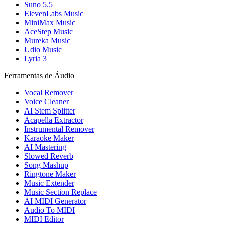
Suno 5.5
ElevenLabs Music
MiniMax Music
AceStep Music
Mureka Music
Udio Music
Lyria 3
Ferramentas de Áudio
Vocal Remover
Voice Cleaner
AI Stem Splitter
Acapella Extractor
Instrumental Remover
Karaoke Maker
AI Mastering
Slowed Reverb
Song Mashup
Ringtone Maker
Music Extender
Music Section Replace
AI MIDI Generator
Audio To MIDI
MIDI Editor