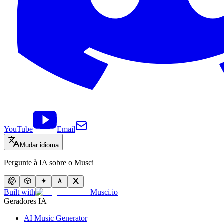
YouTube
Email
Mudar idioma
Pergunte à IA sobre o Musci
Built with
Musci.io
Geradores IA
AI Music Generator