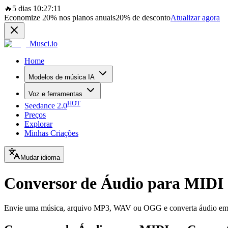
🔥
5 dias 10:27:11
Economize
20%
nos planos anuais
20%
de desconto
Atualizar agora
Musci.io
Home
Modelos de música IA
Voz e ferramentas
HOT
Seedance 2.0
Preços
Explorar
Minhas Criações
Mudar idioma
Conversor de Áudio para MIDI
Envie uma música, arquivo MP3, WAV ou OGG e converta áudio em MI