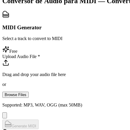
Conversor de Áudio para MIDI — Convert
MIDI Generator
Select a track to convert to MIDI
Free
Upload Audio File
*
Drag and drop your audio file here
or
Browse Files
Supported: MP3, WAV, OGG (max 50MB)
Generate MIDI