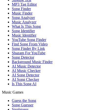
MP3 Tag Editor
Song Finder
Music Finder
Song Analyzer
Music Analyzer
What Is This Song
Song Identifier
Music Identifier
YouTube Song Finder
Find Song From Video
Song Finder By Link
Shazam For YouTube
Song Detector
Background Music Finder
AI Music Detector
AI Music Checker
AI Song Detector
AI Song Checker
Is This Song AI
Music Games
Guess the Song
Song Guesser
Spotiguess