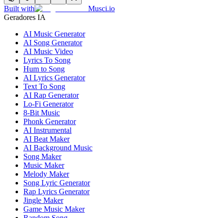
Built with
Musci.io
Geradores IA
AI Music Generator
AI Song Generator
AI Music Video
Lyrics To Song
Hum to Song
AI Lyrics Generator
Text To Song
AI Rap Generator
Lo-Fi Generator
8-Bit Music
Phonk Generator
AI Instrumental
AI Beat Maker
AI Background Music
Song Maker
Music Maker
Melody Maker
Song Lyric Generator
Rap Lyrics Generator
Jingle Maker
Game Music Maker
Random Song