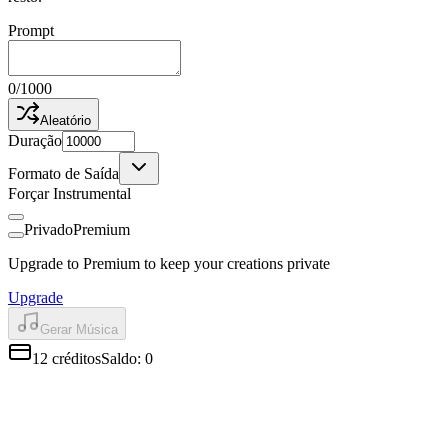
Prompt
0
/
1000
Aleatório
Duração
Formato de Saída
Forçar Instrumental
Privado
Premium
Upgrade to Premium to keep your creations private
Upgrade
Gerar Música
12
créditos
Saldo
:
0