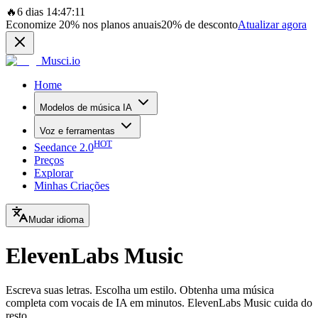
🔥
6 dias 14:47:11
Economize
20%
nos planos anuais
20%
de desconto
Atualizar agora
Musci.io
Home
Modelos de música IA
Voz e ferramentas
HOT
Seedance 2.0
Preços
Explorar
Minhas Criações
Mudar idioma
ElevenLabs Music
Escreva suas letras. Escolha um estilo. Obtenha uma música
completa com vocais de IA em minutos. ElevenLabs Music cuida do
resto.