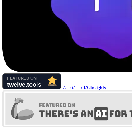
IA
Listé sur
IA-Insights