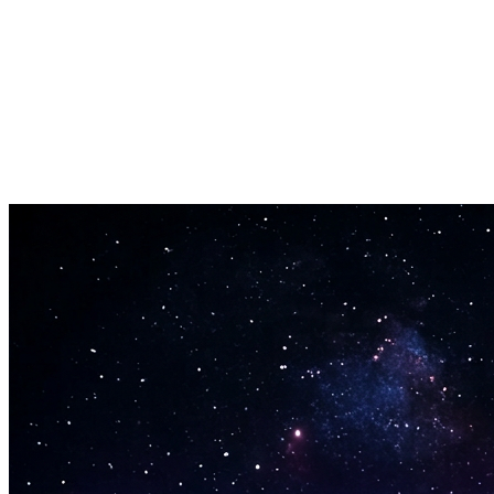
Pague apenas pelo que você criar. Intro curta ou faixa completa—
ambos prontos em minutos.
Saída de Áudio de Alta Qualidade
Exporte em formatos MP3 ou WAV até qualidade de CD (44.1kHz).
Bom o suficiente para plataformas de streaming, transmissão ou
produção profissional.