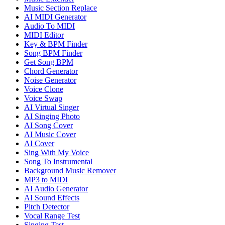
Music Section Replace
AI MIDI Generator
Audio To MIDI
MIDI Editor
Key & BPM Finder
Song BPM Finder
Get Song BPM
Chord Generator
Noise Generator
Voice Clone
Voice Swap
AI Virtual Singer
AI Singing Photo
AI Song Cover
AI Music Cover
AI Cover
Sing With My Voice
Song To Instrumental
Background Music Remover
MP3 to MIDI
AI Audio Generator
AI Sound Effects
Pitch Detector
Vocal Range Test
Singing Test