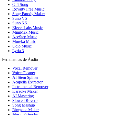
Gift Song
Royalty Free Music
Song Parody Maker
Suno V5
Suno 5.5
ElevenLabs Music
MiniMax Music
AceStep Music
Mureka Music
Udio Music
Lyria 3
Ferramentas de Áudio
Vocal Remover
Voice Cleaner
AI Stem Splitter
Acapella Extractor
Instrumental Remover
Karaoke Maker
AI Mastering
Slowed Reverb
Song Mashup
Ringtone Maker
Music Extender