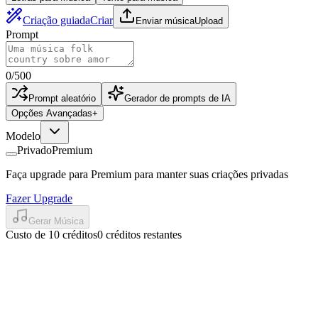
Criação guiada
Criar
Enviar música
Upload
Prompt
0
/
500
Prompt aleatório
Gerador de prompts de IA
Opções Avançadas
+
Modelo
Privado
Premium
Faça upgrade para Premium para manter suas criações privadas
Fazer Upgrade
Gerar Música
Custo de 10 créditos
0 créditos restantes