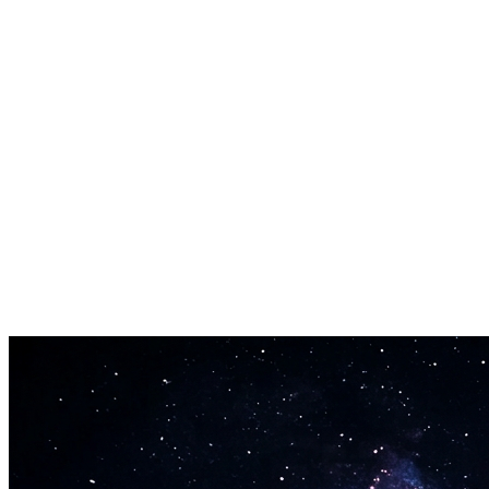
Modo Freestyle
Mude para o modo freestyle e pratique improvisação sobre qualquer b
Opções de Voz
Escolha entre vários estilos e tons vocais para a sua faixa.
Exportar e Compartilhar
Baixe seu rap finalizado em MP3 ou compartilhe um link direto.