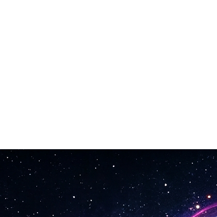
atida.