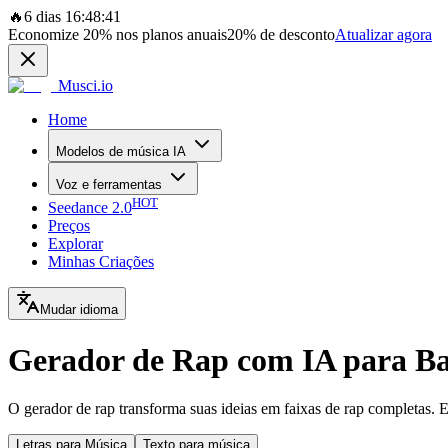
🔥
6 dias 16:48:41
Economize
20%
nos planos anuais
20%
de desconto
Atualizar agora
Musci.io
Home
Modelos de música IA
Voz e ferramentas
HOT
Seedance 2.0
Preços
Explorar
Minhas Criações
Mudar idioma
Gerador de Rap com IA para Ba
O gerador de rap transforma suas ideias em faixas de rap completas. Es
Letras para Música
Texto para música