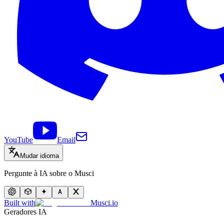
YouTube
Email
Mudar idioma
Pergunte à IA sobre o Musci
Built with
Musci.io
Geradores IA