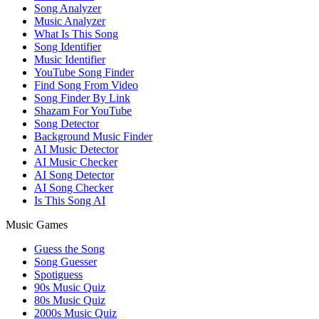
Song Analyzer
Music Analyzer
What Is This Song
Song Identifier
Music Identifier
YouTube Song Finder
Find Song From Video
Song Finder By Link
Shazam For YouTube
Song Detector
Background Music Finder
AI Music Detector
AI Music Checker
AI Song Detector
AI Song Checker
Is This Song AI
Music Games
Guess the Song
Song Guesser
Spotiguess
90s Music Quiz
80s Music Quiz
2000s Music Quiz