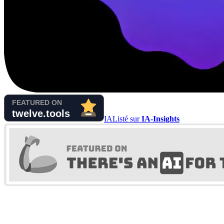
IA
Listé sur
IA-Insights