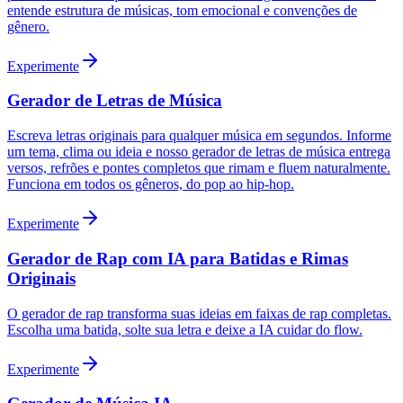
entende estrutura de músicas, tom emocional e convenções de
gênero.
Experimente
Gerador de Letras de Música
Escreva letras originais para qualquer música em segundos. Informe
um tema, clima ou ideia e nosso gerador de letras de música entrega
versos, refrões e pontes completos que rimam e fluem naturalmente.
Funciona em todos os gêneros, do pop ao hip-hop.
Experimente
Gerador de Rap com IA para Batidas e Rimas
Originais
O gerador de rap transforma suas ideias em faixas de rap completas.
Escolha uma batida, solte sua letra e deixe a IA cuidar do flow.
Experimente