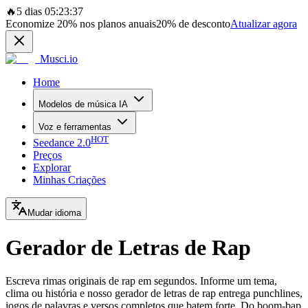
🔥
5 dias 05:23:37
Economize
20%
nos planos anuais
20%
de desconto
Atualizar agora
Musci.io
Home
Modelos de música IA
Voz e ferramentas
HOT
Seedance 2.0
Preços
Explorar
Minhas Criações
Mudar idioma
Gerador de Letras de Rap
Escreva rimas originais de rap em segundos. Informe um tema,
clima ou história e nosso gerador de letras de rap entrega punchlines,
jogos de palavras e versos completos que batem forte. Do boom-bap