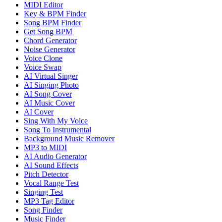
MIDI Editor
Key & BPM Finder
Song BPM Finder
Get Song BPM
Chord Generator
Noise Generator
Voice Clone
Voice Swap
AI Virtual Singer
AI Singing Photo
AI Song Cover
AI Music Cover
AI Cover
Sing With My Voice
Song To Instrumental
Background Music Remover
MP3 to MIDI
AI Audio Generator
AI Sound Effects
Pitch Detector
Vocal Range Test
Singing Test
MP3 Tag Editor
Song Finder
Music Finder