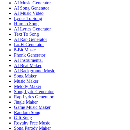
AI Music Generator
AI Song Generator
AI Music Video
Lyrics To Song
Hum to Song
AI Lyrics Generator
Text To Song
AI Rap Generator
Lo-Fi Generator
8-Bit Music
Phonk Generator
AI Instrumental
AI Beat Maker
AI Background Music
Song Maker
Music Maker
Melody Maker
Song Lyric Generator
Rap Lyrics Generator
Jingle Maker
Game Music Maker
Random Song
Gift Song
Royalty Free Music
Song Parody Maker