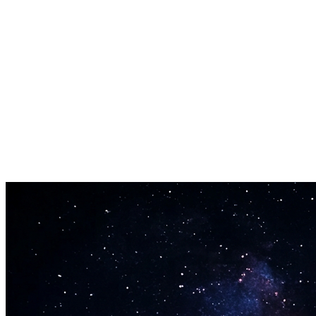
Rimas Instantâneas
Nada de ficar olhando para a folha em branco. Informe seu tema e o
gerador de letras de rap solta rimas em segundos.
Edite e Mande Ver
Cada rima é sua para ficar. Rearranje, reescreva e grave. A saída do
gerador de letras de rap pertence a você.