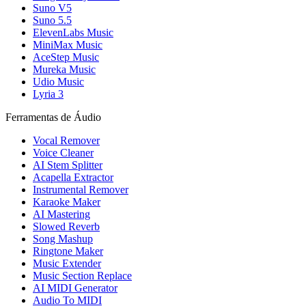
Suno V5
Suno 5.5
ElevenLabs Music
MiniMax Music
AceStep Music
Mureka Music
Udio Music
Lyria 3
Ferramentas de Áudio
Vocal Remover
Voice Cleaner
AI Stem Splitter
Acapella Extractor
Instrumental Remover
Karaoke Maker
AI Mastering
Slowed Reverb
Song Mashup
Ringtone Maker
Music Extender
Music Section Replace
AI MIDI Generator
Audio To MIDI