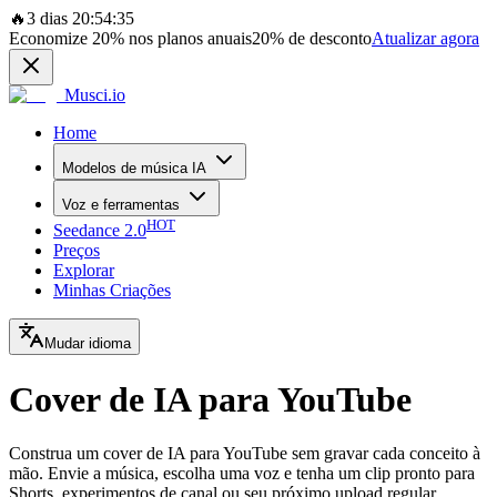
🔥
3 dias 20:54:35
Economize
20%
nos planos anuais
20%
de desconto
Atualizar agora
Musci.io
Home
Modelos de música IA
Voz e ferramentas
HOT
Seedance 2.0
Preços
Explorar
Minhas Criações
Mudar idioma
Cover de IA para YouTube
Construa um cover de IA para YouTube sem gravar cada conceito à
mão. Envie a música, escolha uma voz e tenha um clip pronto para
Shorts, experimentos de canal ou seu próximo upload regular.