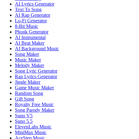
AI Lyrics Generator
Text To Song
AI Rap Generator
Lo-Fi Generator
8-Bit Music
Phonk Generator
AI Instrumental
AI Beat Maker
AI Background Music
Song Maker
Music Maker
Melody Maker
Song Lyric Generator
Rap Lyrics Generator
Jingle Maker
Game Music Maker
Random Song
Gift Song
Royalty Free Music
Song Parody Maker
Suno V5
Suno 5.5
ElevenLabs Music
MiniMax Music
AceStep Music