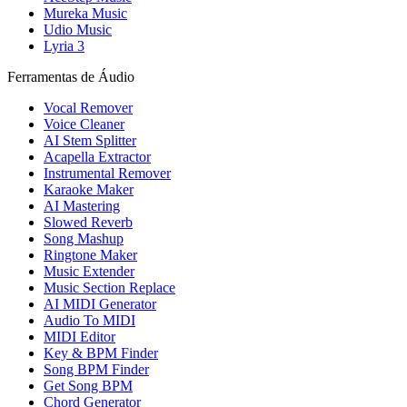
Mureka Music
Udio Music
Lyria 3
Ferramentas de Áudio
Vocal Remover
Voice Cleaner
AI Stem Splitter
Acapella Extractor
Instrumental Remover
Karaoke Maker
AI Mastering
Slowed Reverb
Song Mashup
Ringtone Maker
Music Extender
Music Section Replace
AI MIDI Generator
Audio To MIDI
MIDI Editor
Key & BPM Finder
Song BPM Finder
Get Song BPM
Chord Generator