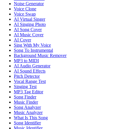
Noise Generator
Voice Clone
Voice Swap
AI Virtual Singer
AI Singing Photo
AI Song Cover
AI Music Cover
AI Cover
Sing With My Voice
Song To Instrumental
Background Music Remover
MP3 to MIDI
AI Audio Generator
AI Sound Effects
Pitch Detector
Vocal Range Test
Singing Test
MP3 Tag Editor
Song Finder
Music Finder
Song Analyzer
Music Analyzer
What Is This Song
Song Identifier
Music Identifier