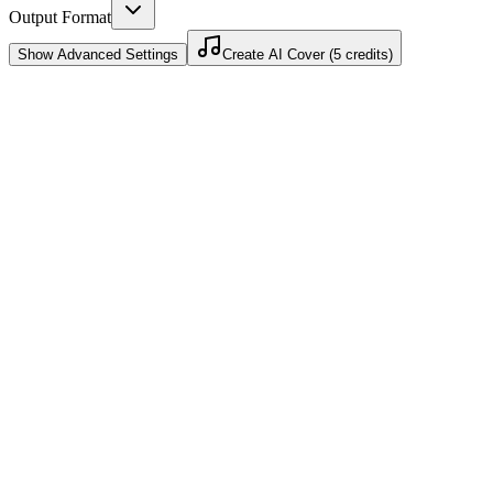
Output Format
Show
Advanced Settings
Create AI Cover (5 credits)
Funciona para YouTube Shorts
Um cover de IA para YouTube pode começar como um hook curto e
se tornar uma estratégia de conteúdo Shorts-first.