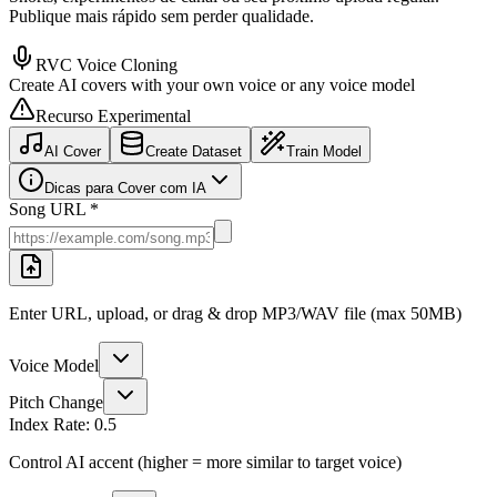
Publique mais rápido sem perder qualidade.
RVC Voice Cloning
Create AI covers with your own voice or any voice model
Recurso Experimental
AI Cover
Create Dataset
Train Model
Dicas para Cover com IA
Song URL *
Enter URL, upload, or drag & drop MP3/WAV file (max 50MB)
Voice Model
Pitch Change
Index Rate:
0.5
Control AI accent (higher = more similar to target voice)