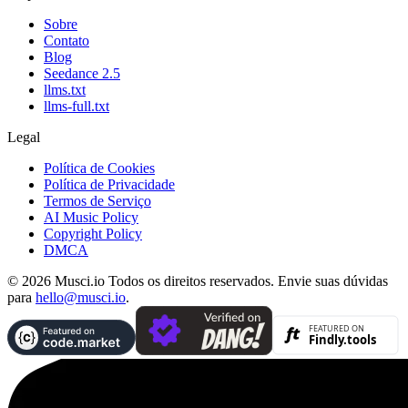
Sobre
Contato
Blog
Seedance 2.5
llms.txt
llms-full.txt
Legal
Política de Cookies
Política de Privacidade
Termos de Serviço
AI Music Policy
Copyright Policy
DMCA
© 2026 Musci.io Todos os direitos reservados. Envie suas dúvidas
para
hello@musci.io
.