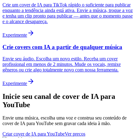
Crie um cover de IA para TikTok rápido o suficiente para publicar
enquanto a tendência ainda está ativa. Envie a música, troque a voz
e tenha um clip pronto para publicar — antes que o momento passe
e o alcance desapareça.
Experimente
Crie covers com IA a partir de qualquer música
Envie seu áudio. Escolha um novo estilo. Receba um cover
profissional em menos de 2 minutos. Mude os vocais, remixe
gêneros ou crie algo totalmente novo com nossa ferramenta.
Experimente
Inicie seu canal de cover de IA para
YouTube
Envie uma música, escolha uma voz e construa seu conteúdo de
cover de IA para YouTube sem gravar cada ideia à mão.
Criar cover de IA para YouTube
Ver preços