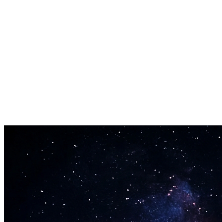
Exportação WAV e MP3
O resultado se encaixa diretamente no seu fluxo de trabalho de
upload e edição existente.
Formato de série repetível
Uma série de cover de IA para YouTube dá à sua audiência algo
familiar para voltar toda semana.