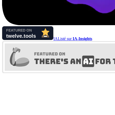
IA
Listé sur
IA-Insights