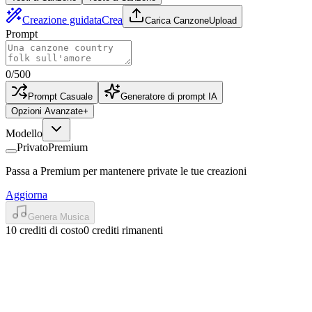
Creazione guidata
Crea
Carica Canzone
Upload
Prompt
0
/
500
Prompt Casuale
Generatore di prompt IA
Opzioni Avanzate
+
Modello
Privato
Premium
Passa a Premium per mantenere private le tue creazioni
Aggiorna
Genera Musica
10 crediti di costo
0 crediti rimanenti