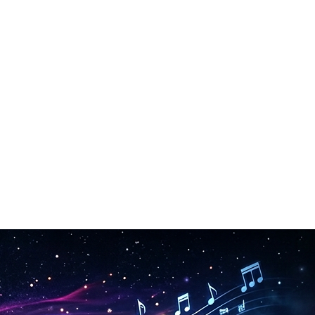
na.
ght. Nessun costo ricorrente.
llo che vuoi.