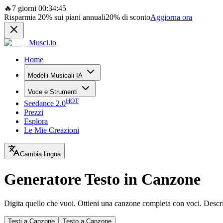
🔥
7 giorni 00:34:45
Risparmia
20%
sui piani annuali
20%
di sconto
Aggiorna ora
Musci.io
Home
Modelli Musicali IA
Voce e Strumenti
HOT
Seedance 2.0
Prezzi
Esplora
Le Mie Creazioni
Cambia lingua
Generatore Testo in Canzone
Digita quello che vuoi. Ottieni una canzone completa con voci. Descrivi 
Testi a Canzone
Testo a Canzone