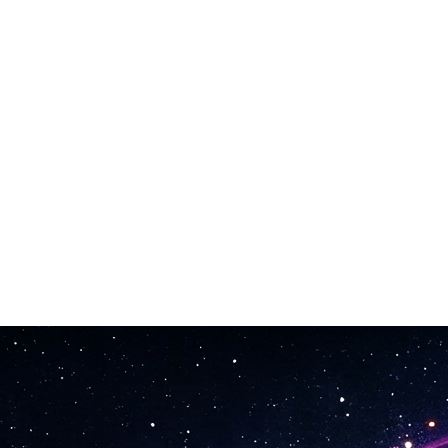
 Prova diverse versioni rapidamente finché non trovi qualcosa che funzio
ube, TikTok, Spotify, pubblicità, giochi, film. Nessun reclamo di copyri
 Il text to song gestisce la complessità musicale. Tu descrivi solo que