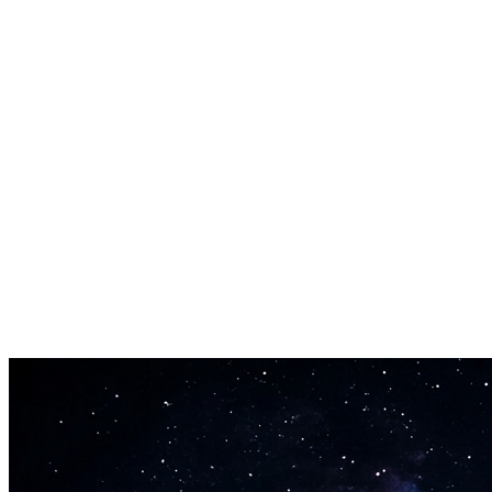
Pronto in 60 Secondi
Non aspetterai ore. Il text to song genera la tua traccia velocemente.
Royalty-Free per Sempre
Ogni canzone che crei con il text to song ti appartiene. Usala su YouT
Zero Competenze Musicali Richieste
Non sai suonare uno strumento? Non sai cos'è un accordo? Va bene così.