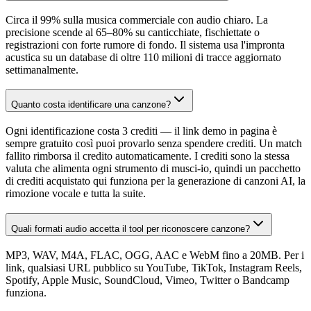
Circa il 99% sulla musica commerciale con audio chiaro. La
precisione scende al 65–80% su canticchiate, fischiettate o
registrazioni con forte rumore di fondo. Il sistema usa l'impronta
acustica su un database di oltre 110 milioni di tracce aggiornato
settimanalmente.
Quanto costa identificare una canzone?
Ogni identificazione costa 3 crediti — il link demo in pagina è
sempre gratuito così puoi provarlo senza spendere crediti. Un match
fallito rimborsa il credito automaticamente. I crediti sono la stessa
valuta che alimenta ogni strumento di musci-io, quindi un pacchetto
di crediti acquistato qui funziona per la generazione di canzoni AI, la
rimozione vocale e tutta la suite.
Quali formati audio accetta il tool per riconoscere canzone?
MP3, WAV, M4A, FLAC, OGG, AAC e WebM fino a 20MB. Per i
link, qualsiasi URL pubblico su YouTube, TikTok, Instagram Reels,
Spotify, Apple Music, SoundCloud, Vimeo, Twitter o Bandcamp
funziona.