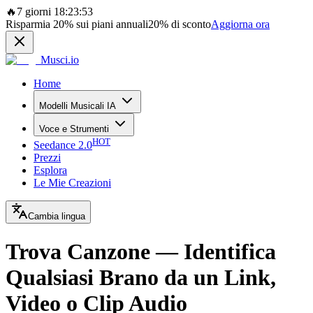
🔥
7 giorni 18:23:53
Risparmia
20%
sui piani annuali
20%
di sconto
Aggiorna ora
Musci.io
Home
Modelli Musicali IA
Voce e Strumenti
HOT
Seedance 2.0
Prezzi
Esplora
Le Mie Creazioni
Cambia lingua
Trova Canzone — Identifica
Qualsiasi Brano da un Link,
Video o Clip Audio