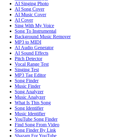
AI Singing Photo
AI Song Cover
AI Music Cover
AI Cover
Sing With My Voice
Song To Instrumental
Background Music Remover
MP3 to MIDI
AI Audio Generator
AI Sound Effects
Pitch Detector
Vocal Range Test
Singing Test
MP3 Tag Editor
Song Finder
Music Finder
Song Analyzer
Music Analyzer
What Is This Song
Song Identifier
Music Identifier
YouTube Song Finder
Find Song From Video
Song Finder By Link
Shazam For YouTube