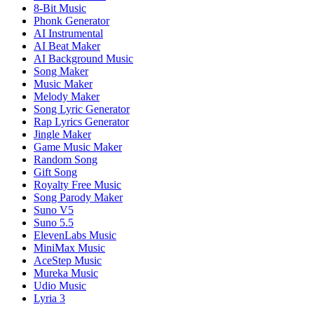
8-Bit Music
Phonk Generator
AI Instrumental
AI Beat Maker
AI Background Music
Song Maker
Music Maker
Melody Maker
Song Lyric Generator
Rap Lyrics Generator
Jingle Maker
Game Music Maker
Random Song
Gift Song
Royalty Free Music
Song Parody Maker
Suno V5
Suno 5.5
ElevenLabs Music
MiniMax Music
AceStep Music
Mureka Music
Udio Music
Lyria 3