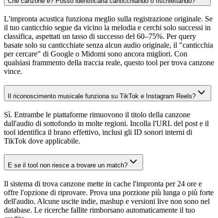
Che canzone è? Posso identificarla canticchiando o fischiettando?
L'impronta acustica funziona meglio sulla registrazione originale. Se
il tuo canticchio segue da vicino la melodia e cerchi solo successi in
classifica, aspettati un tasso di successo del 60–75%. Per query
basate solo su canticchiate senza alcun audio originale, il "canticchia
per cercare" di Google o Midomi sono ancora migliori. Con
qualsiasi frammento della traccia reale, questo tool per trova canzone
vince.
Il riconoscimento musicale funziona su TikTok e Instagram Reels?
Sì. Entrambe le piattaforme rimuovono il titolo della canzone
dall'audio di sottofondo in molte regioni. Incolla l'URL del post e il
tool identifica il brano effettivo, inclusi gli ID sonori interni di
TikTok dove applicabile.
E se il tool non riesce a trovare un match?
Il sistema di trova canzone mette in cache l'impronta per 24 ore e
offre l'opzione di riprovare. Prova una porzione più lunga o più forte
dell'audio. Alcune uscite indie, mashup e versioni live non sono nel
database. Le ricerche fallite rimborsano automaticamente il tuo