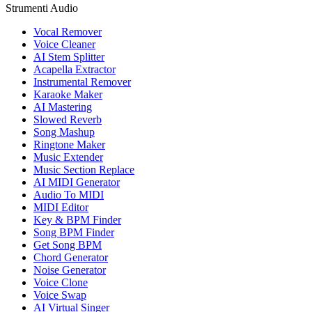
Strumenti Audio
Vocal Remover
Voice Cleaner
AI Stem Splitter
Acapella Extractor
Instrumental Remover
Karaoke Maker
AI Mastering
Slowed Reverb
Song Mashup
Ringtone Maker
Music Extender
Music Section Replace
AI MIDI Generator
Audio To MIDI
MIDI Editor
Key & BPM Finder
Song BPM Finder
Get Song BPM
Chord Generator
Noise Generator
Voice Clone
Voice Swap
AI Virtual Singer