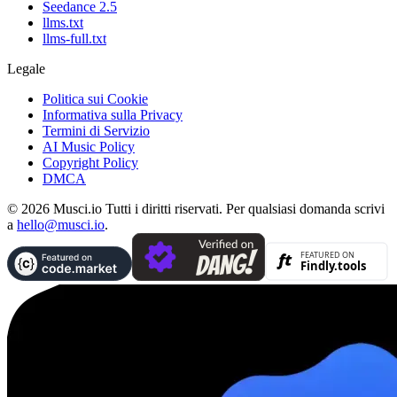
Seedance 2.5
llms.txt
llms-full.txt
Legale
Politica sui Cookie
Informativa sulla Privacy
Termini di Servizio
AI Music Policy
Copyright Policy
DMCA
© 2026 Musci.io Tutti i diritti riservati. Per qualsiasi domanda scrivi
a
hello@musci.io
.