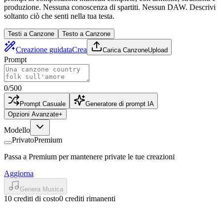
produzione. Nessuna conoscenza di spartiti. Nessun DAW. Descrivi
soltanto ciò che senti nella tua testa.
Testi a Canzone
Testo a Canzone
Creazione guidata
Crea
Carica Canzone
Upload
Prompt
0
/
500
Prompt Casuale
Generatore di prompt IA
Opzioni Avanzate
+
Modello
Privato
Premium
Passa a Premium per mantenere private le tue creazioni
Aggiorna
Genera Musica
10 crediti di costo
0 crediti rimanenti