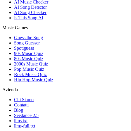
AI Music Checker
AI Song Detector
AI Song Checker
Is This Song AI
Music Games
Guess the Song
Song Guesser
Spotiguess
90s Music Quiz
80s Music Quiz
2000s Music Quiz
Pop Music Quiz
Rock Music Quiz
Hip Hop Music Quiz
Azienda
Chi Siamo
Contatti
Blog
Seedance 2.5
llms.txt
llms-full.txt