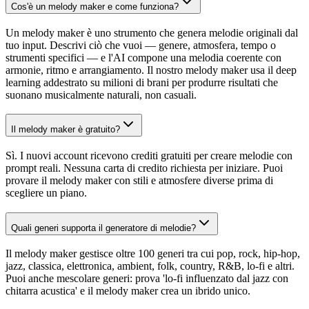
Cos'è un melody maker e come funziona?
Un melody maker è uno strumento che genera melodie originali dal
tuo input. Descrivi ciò che vuoi — genere, atmosfera, tempo o
strumenti specifici — e l'AI compone una melodia coerente con
armonie, ritmo e arrangiamento. Il nostro melody maker usa il deep
learning addestrato su milioni di brani per produrre risultati che
suonano musicalmente naturali, non casuali.
Il melody maker è gratuito?
Sì. I nuovi account ricevono crediti gratuiti per creare melodie con
prompt reali. Nessuna carta di credito richiesta per iniziare. Puoi
provare il melody maker con stili e atmosfere diverse prima di
scegliere un piano.
Quali generi supporta il generatore di melodie?
Il melody maker gestisce oltre 100 generi tra cui pop, rock, hip-hop,
jazz, classica, elettronica, ambient, folk, country, R&B, lo-fi e altri.
Puoi anche mescolare generi: prova 'lo-fi influenzato dal jazz con
chitarra acustica' e il melody maker crea un ibrido unico.