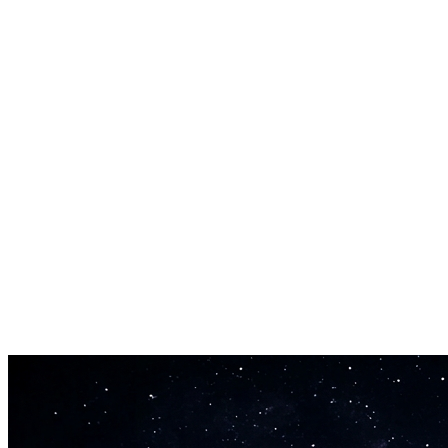
plugin, nessun muro di registrazione. Apri il melody maker online,
scrivi la tua idea e inizia subito a creare.
Arrangiamento Completo in Output
Ottieni molto più di una singola linea melodica. Il melody creator
realizza arrangiamenti completi con strumenti di accompagnamento,
basso, batteria e rifinitura di produzione.
Generazione Rapida di Melodie
Il melody maker genera melodie finite in 30-60 secondi. Crea più
varianti in fretta per trovare la direzione giusta senza passare ore al
pianoforte.