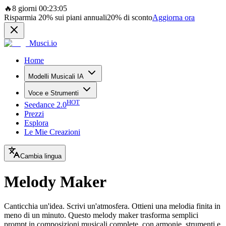
🔥
8 giorni 00:23:05
Risparmia
20%
sui piani annuali
20%
di sconto
Aggiorna ora
Musci.io
Home
Modelli Musicali IA
Voce e Strumenti
HOT
Seedance 2.0
Prezzi
Esplora
Le Mie Creazioni
Cambia lingua
Melody Maker
Canticchia un'idea. Scrivi un'atmosfera. Ottieni una melodia finita in
meno di un minuto. Questo melody maker trasforma semplici
prompt in composizioni musicali complete, con armonie, strumenti e