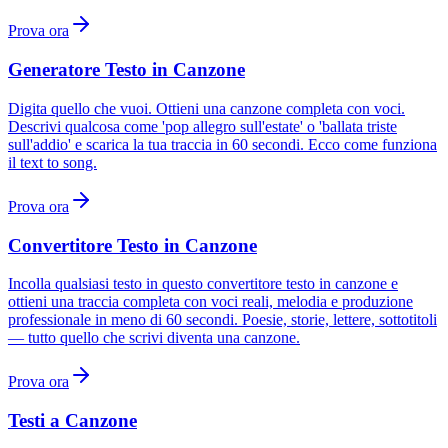
Prova ora
Generatore Testo in Canzone
Digita quello che vuoi. Ottieni una canzone completa con voci.
Descrivi qualcosa come 'pop allegro sull'estate' o 'ballata triste
sull'addio' e scarica la tua traccia in 60 secondi. Ecco come funziona
il text to song.
Prova ora
Convertitore Testo in Canzone
Incolla qualsiasi testo in questo convertitore testo in canzone e
ottieni una traccia completa con voci reali, melodia e produzione
professionale in meno di 60 secondi. Poesie, storie, lettere, sottotitoli
— tutto quello che scrivi diventa una canzone.
Prova ora
Testi a Canzone