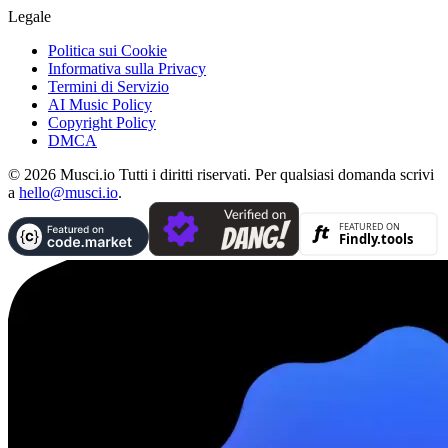
Legale
Politica sui Cookie
Informativa sulla Privacy
Termini di Servizio
AI Music Policy
Copyright Policy
DMCA
© 2026 Musci.io Tutti i diritti riservati. Per qualsiasi domanda scrivi
a
hello@musci.io
.