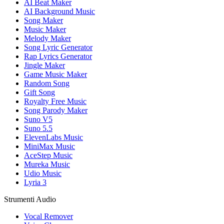
AI Beat Maker
AI Background Music
Song Maker
Music Maker
Melody Maker
Song Lyric Generator
Rap Lyrics Generator
Jingle Maker
Game Music Maker
Random Song
Gift Song
Royalty Free Music
Song Parody Maker
Suno V5
Suno 5.5
ElevenLabs Music
MiniMax Music
AceStep Music
Mureka Music
Udio Music
Lyria 3
Strumenti Audio
Vocal Remover