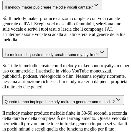
Il melody maker può creare melodie vocali cantate?
Sì. Il melody maker produce canzoni complete con voci cantate
generate dall'AI. Scegli voci maschili o femminili, seleziona uno
stile vocale e scrivi i tuoi testi o lascia che li componga l'AI.
L'interpretazione vocale si adatta all'atmosfera e al genere della tua
melodia.
Le melodie di questo melody creator sono royalty-free?
Sì. Tutte le melodie create con il melody maker sono royalty-free per
uso commerciale. Inseriscile in video YouTube monetizzati,
pubblicità, podcast, videogiochi o film. Nessuna royalty ricorrente,
nessuna attribuzione richiesta. Il melody maker ti dà piena proprietà
di tutto ciò che generi.
Quanto tempo impiega il melody maker a generare una melodia?
Il melody maker produce melodie finite in 30-60 secondi a seconda
della durata e della complessità dell'arrangiamento. Questa velocità ti
permette di provare molte idee in fretta: genera cinque o sei varianti
in pochi minuti e scegli quella che funziona meglio per il tuo