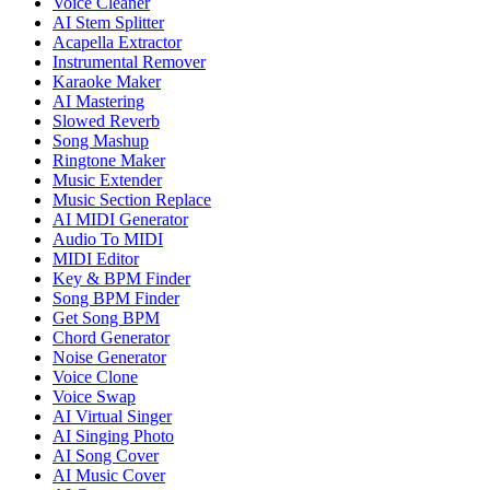
Voice Cleaner
AI Stem Splitter
Acapella Extractor
Instrumental Remover
Karaoke Maker
AI Mastering
Slowed Reverb
Song Mashup
Ringtone Maker
Music Extender
Music Section Replace
AI MIDI Generator
Audio To MIDI
MIDI Editor
Key & BPM Finder
Song BPM Finder
Get Song BPM
Chord Generator
Noise Generator
Voice Clone
Voice Swap
AI Virtual Singer
AI Singing Photo
AI Song Cover
AI Music Cover