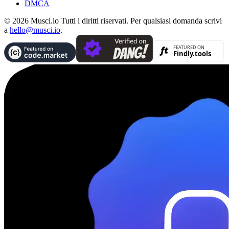
DMCA
© 2026 Musci.io Tutti i diritti riservati. Per qualsiasi domanda scrivi
a
hello@musci.io
.