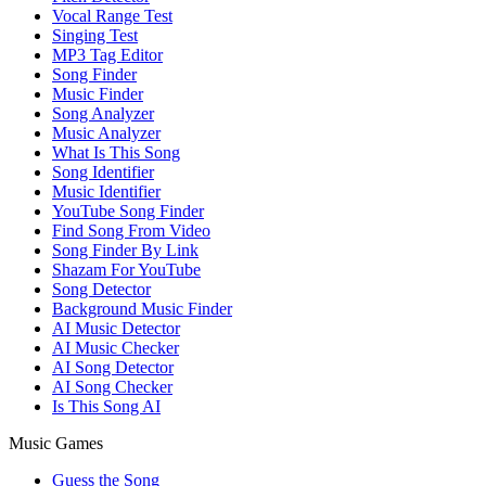
Vocal Range Test
Singing Test
MP3 Tag Editor
Song Finder
Music Finder
Song Analyzer
Music Analyzer
What Is This Song
Song Identifier
Music Identifier
YouTube Song Finder
Find Song From Video
Song Finder By Link
Shazam For YouTube
Song Detector
Background Music Finder
AI Music Detector
AI Music Checker
AI Song Detector
AI Song Checker
Is This Song AI
Music Games
Guess the Song