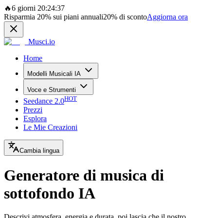
🔥
6 giorni 20:24:37
Risparmia
20%
sui piani annuali
20%
di sconto
Aggiorna ora
Musci.io
Home
Modelli Musicali IA
Voce e Strumenti
HOT
Seedance 2.0
Prezzi
Esplora
Le Mie Creazioni
Cambia lingua
Generatore di musica di
sottofondo IA
Descrivi atmosfera, energia e durata, poi lascia che il nostro