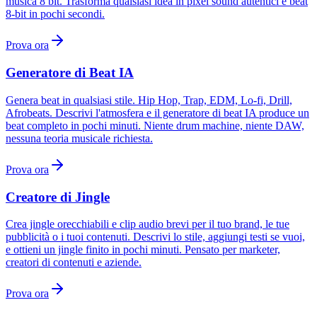
musica 8 bit. Trasforma qualsiasi idea in pixel sound autentici e beat
8-bit in pochi secondi.
Prova ora
Generatore di Beat IA
Genera beat in qualsiasi stile. Hip Hop, Trap, EDM, Lo-fi, Drill,
Afrobeats. Descrivi l'atmosfera e il generatore di beat IA produce un
beat completo in pochi minuti. Niente drum machine, niente DAW,
nessuna teoria musicale richiesta.
Prova ora
Creatore di Jingle
Crea jingle orecchiabili e clip audio brevi per il tuo brand, le tue
pubblicità o i tuoi contenuti. Descrivi lo stile, aggiungi testi se vuoi,
e ottieni un jingle finito in pochi minuti. Pensato per marketer,
creatori di contenuti e aziende.
Prova ora