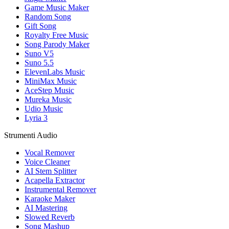
Game Music Maker
Random Song
Gift Song
Royalty Free Music
Song Parody Maker
Suno V5
Suno 5.5
ElevenLabs Music
MiniMax Music
AceStep Music
Mureka Music
Udio Music
Lyria 3
Strumenti Audio
Vocal Remover
Voice Cleaner
AI Stem Splitter
Acapella Extractor
Instrumental Remover
Karaoke Maker
AI Mastering
Slowed Reverb
Song Mashup