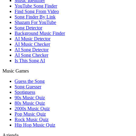
Music Identifier
YouTube Song Finder
Find Song From Video
Song Finder By Link
Shazam For YouTube
Song Detector
Background Music Finder
AI Music Detector
AI Music Checker
AI Song Detector
AI Song Checker
Is This Song AI
Music Games
Guess the Song
Song Guesser
Spotiguess
90s Music Quiz
80s Music Quiz
2000s Music Quiz
Pop Music Quiz
Rock Music Quiz
Hip Hop Music Quiz
Azienda