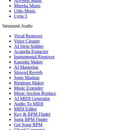
AceStep Music
Mureka Music
Udio Music
Lyria 3
Strumenti Audio
Vocal Remover
Voice Cleaner
AI Stem Splitter
Acapella Extractor
Instrumental Remover
Karaoke Maker
AI Mastering
Slowed Reverb
Song Mashup
Ringtone Maker
Music Extender
Music Section Replace
AI MIDI Generator
Audio To MIDI
MIDI Editor
Key & BPM Finder
Song BPM Finder
Get Song BPM
Chord Generator