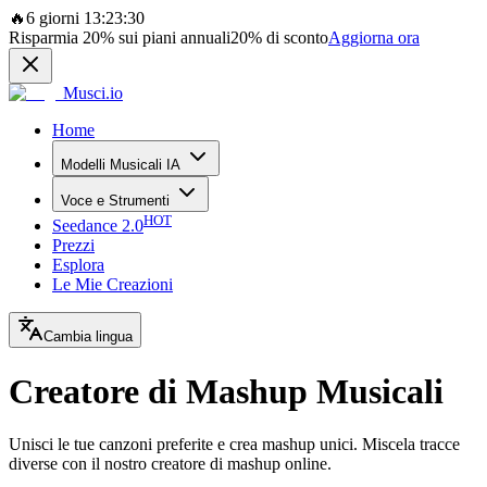
🔥
6 giorni 13:23:30
Risparmia
20%
sui piani annuali
20%
di sconto
Aggiorna ora
Musci.io
Home
Modelli Musicali IA
Voce e Strumenti
HOT
Seedance 2.0
Prezzi
Esplora
Le Mie Creazioni
Cambia lingua
Creatore di Mashup Musicali
Unisci le tue canzoni preferite e crea mashup unici. Miscela tracce
diverse con il nostro creatore di mashup online.