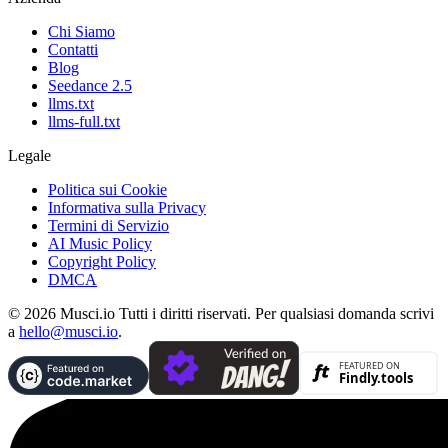
Chi Siamo
Contatti
Blog
Seedance 2.5
llms.txt
llms-full.txt
Legale
Politica sui Cookie
Informativa sulla Privacy
Termini di Servizio
AI Music Policy
Copyright Policy
DMCA
© 2026 Musci.io Tutti i diritti riservati. Per qualsiasi domanda scrivi
a
hello@musci.io
.