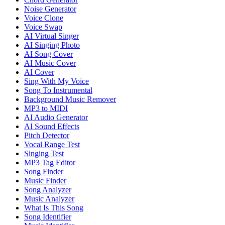
Noise Generator
Voice Clone
Voice Swap
AI Virtual Singer
AI Singing Photo
AI Song Cover
AI Music Cover
AI Cover
Sing With My Voice
Song To Instrumental
Background Music Remover
MP3 to MIDI
AI Audio Generator
AI Sound Effects
Pitch Detector
Vocal Range Test
Singing Test
MP3 Tag Editor
Song Finder
Music Finder
Song Analyzer
Music Analyzer
What Is This Song
Song Identifier