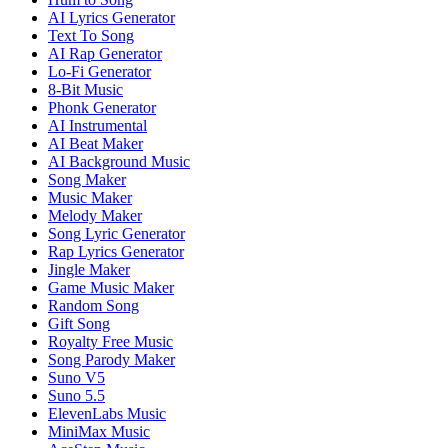
AI Lyrics Generator
Text To Song
AI Rap Generator
Lo-Fi Generator
8-Bit Music
Phonk Generator
AI Instrumental
AI Beat Maker
AI Background Music
Song Maker
Music Maker
Melody Maker
Song Lyric Generator
Rap Lyrics Generator
Jingle Maker
Game Music Maker
Random Song
Gift Song
Royalty Free Music
Song Parody Maker
Suno V5
Suno 5.5
ElevenLabs Music
MiniMax Music