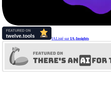
IA
Listé sur
IA-Insights