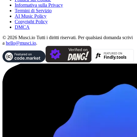
Informativa sulla Privacy
Termini di Servizio
AI Music Policy
Copyright Policy
DMCA
© 2026 Musci.io Tutti i diritti riservati. Per qualsiasi domanda scrivi
a
hello@musci.io
.