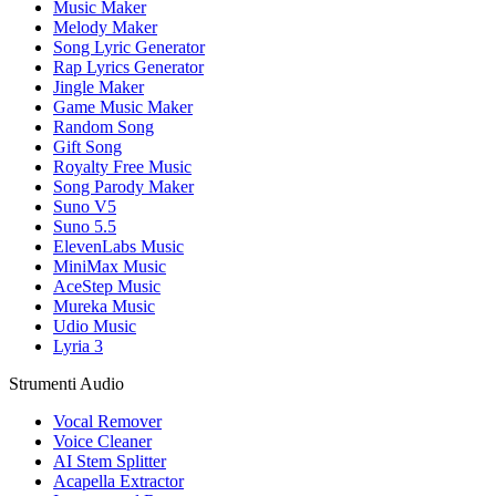
Music Maker
Melody Maker
Song Lyric Generator
Rap Lyrics Generator
Jingle Maker
Game Music Maker
Random Song
Gift Song
Royalty Free Music
Song Parody Maker
Suno V5
Suno 5.5
ElevenLabs Music
MiniMax Music
AceStep Music
Mureka Music
Udio Music
Lyria 3
Strumenti Audio
Vocal Remover
Voice Cleaner
AI Stem Splitter
Acapella Extractor