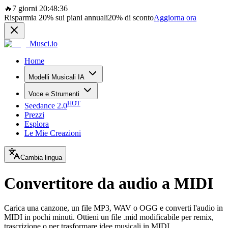
🔥
7 giorni 20:48:36
Risparmia
20%
sui piani annuali
20%
di sconto
Aggiorna ora
Musci.io
Home
Modelli Musicali IA
Voce e Strumenti
HOT
Seedance 2.0
Prezzi
Esplora
Le Mie Creazioni
Cambia lingua
Convertitore da audio a MIDI
Carica una canzone, un file MP3, WAV o OGG e converti l'audio in
MIDI in pochi minuti. Ottieni un file .mid modificabile per remix,
trascrizione o per trasformare idee musicali in MIDI.