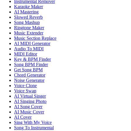
Instrumental Remover
Karaoke Maker
AI Mastering
Slowed Reverb
Song Mashup
Ringtone Maker
Music Extender
Music Section Replace
AI MIDI Generator
Audio To MIDI
MIDI Editor
Key & BPM Finder
Song BPM Finder
Get Song BPM
Chord Generator
Noise Generator
Voice Clone
Voice Swap
AI Virtual Singer
AI Singing Photo
AI Song Cover
AI Music Cover
AI Cover
Sing With My Voice
Song To Instrumental