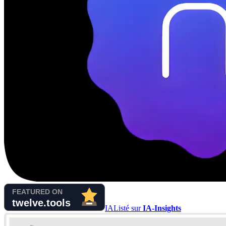
IA
Listé sur
IA-Insights