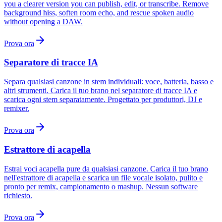
you a clearer version you can publish, edit, or transcribe. Remove
background hiss, soften room echo, and rescue spoken audio
without opening a DAW.
Prova ora
Separatore di tracce IA
Separa qualsiasi canzone in stem individuali: voce, batteria, basso e
altri strumenti. Carica il tuo brano nel separatore di tracce IA e
scarica ogni stem separatamente. Progettato per produttori, DJ e
remixer.
Prova ora
Estrattore di acapella
Estrai voci acapella pure da qualsiasi canzone. Carica il tuo brano
nell'estrattore di acapella e scarica un file vocale isolato, pulito e
pronto per remix, campionamento o mashup. Nessun software
richiesto.
Prova ora