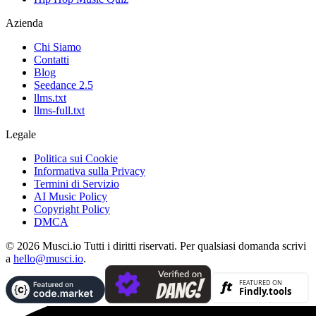
Azienda
Chi Siamo
Contatti
Blog
Seedance 2.5
llms.txt
llms-full.txt
Legale
Politica sui Cookie
Informativa sulla Privacy
Termini di Servizio
AI Music Policy
Copyright Policy
DMCA
© 2026 Musci.io Tutti i diritti riservati. Per qualsiasi domanda scrivi
a
hello@musci.io
.