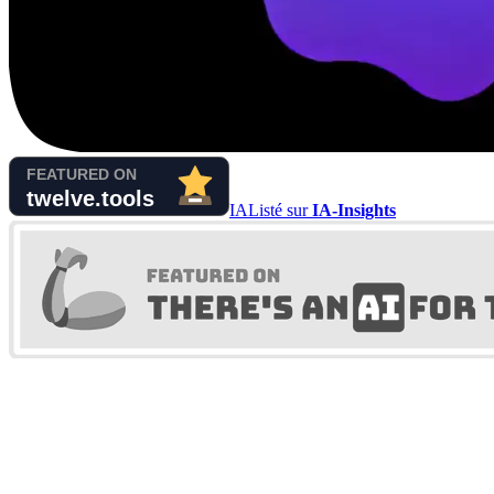
IA
Listé sur
IA-Insights