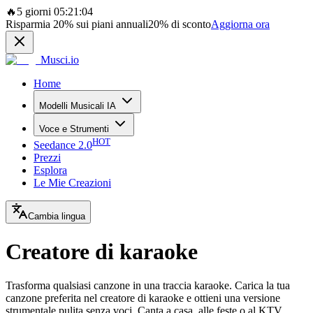
🔥
5 giorni 05:21:04
Risparmia
20%
sui piani annuali
20%
di sconto
Aggiorna ora
Musci.io
Home
Modelli Musicali IA
Voce e Strumenti
HOT
Seedance 2.0
Prezzi
Esplora
Le Mie Creazioni
Cambia lingua
Creatore di karaoke
Trasforma qualsiasi canzone in una traccia karaoke. Carica la tua
canzone preferita nel creatore di karaoke e ottieni una versione
strumentale pulita senza voci. Canta a casa, alle feste o al KTV.