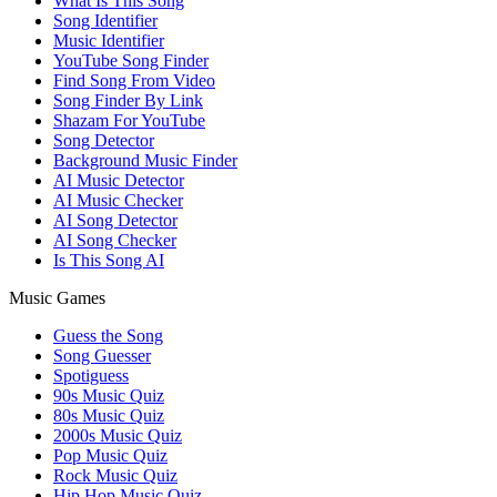
What Is This Song
Song Identifier
Music Identifier
YouTube Song Finder
Find Song From Video
Song Finder By Link
Shazam For YouTube
Song Detector
Background Music Finder
AI Music Detector
AI Music Checker
AI Song Detector
AI Song Checker
Is This Song AI
Music Games
Guess the Song
Song Guesser
Spotiguess
90s Music Quiz
80s Music Quiz
2000s Music Quiz
Pop Music Quiz
Rock Music Quiz
Hip Hop Music Quiz