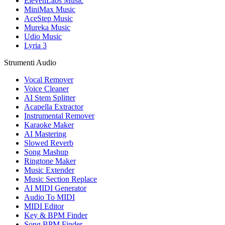
ElevenLabs Music
MiniMax Music
AceStep Music
Mureka Music
Udio Music
Lyria 3
Strumenti Audio
Vocal Remover
Voice Cleaner
AI Stem Splitter
Acapella Extractor
Instrumental Remover
Karaoke Maker
AI Mastering
Slowed Reverb
Song Mashup
Ringtone Maker
Music Extender
Music Section Replace
AI MIDI Generator
Audio To MIDI
MIDI Editor
Key & BPM Finder
Song BPM Finder