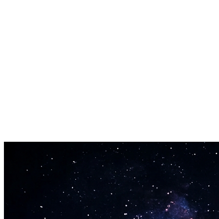
Rilevamento automatico del tempo
Il convertitore legge il BPM dal tuo MP3 e lo mappa nel file MIDI. Il 
Funziona nel tuo browser
Nessun software desktop da scaricare. Nessun plugin da configurare. Car
Output .mid standard
Ogni conversione da MP3 a MIDI produce un file .mid standard. Si ap