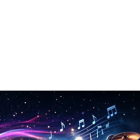
e clic.
e, Sibelius o qualsiasi software musicale che usi già.