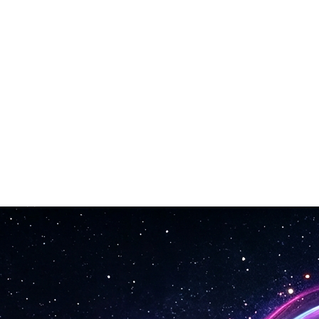
tuo progetto resta a tempo quando importi il .mid nella tua sessione.
ica il tuo MP3, attendi la conversione, scarica il file MIDI. Fatto in tr
re in Ableton Live, FL Studio, Logic Pro, GarageBand, MuseScore, Final