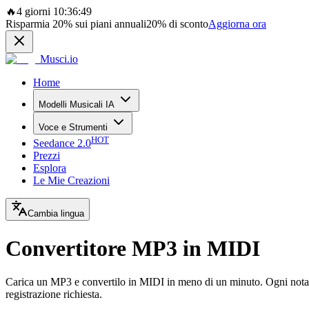
🔥
4 giorni 10:36:49
Risparmia
20%
sui piani annuali
20%
di sconto
Aggiorna ora
Musci.io
Home
Modelli Musicali IA
Voce e Strumenti
HOT
Seedance 2.0
Prezzi
Esplora
Le Mie Creazioni
Cambia lingua
Convertitore MP3 in MIDI
Carica un MP3 e convertilo in MIDI in meno di un minuto. Ogni nota, a
registrazione richiesta.